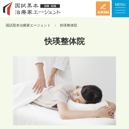
MENU
会員登録
国試黒本治療家エージェント
快瑛整体院
快瑛整体院