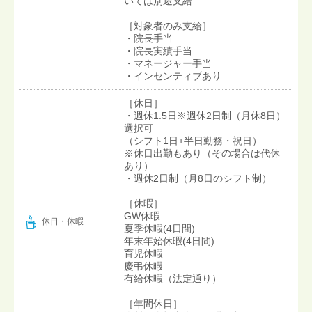
いては別途支給
［対象者のみ支給］
・院長手当
・院長実績手当
・マネージャー手当
・インセンティブあり
［休日］
・週休1.5日※週休2日制（月休8日）
選択可
（シフト1日+半日勤務・祝日）
※休日出勤もあり（その場合は代休
あり）
・週休2日制（月8日のシフト制）
［休暇］
GW休暇
休日・休暇
夏季休暇(4日間)
年末年始休暇(4日間)
育児休暇
慶弔休暇
有給休暇（法定通り）
［年間休日］