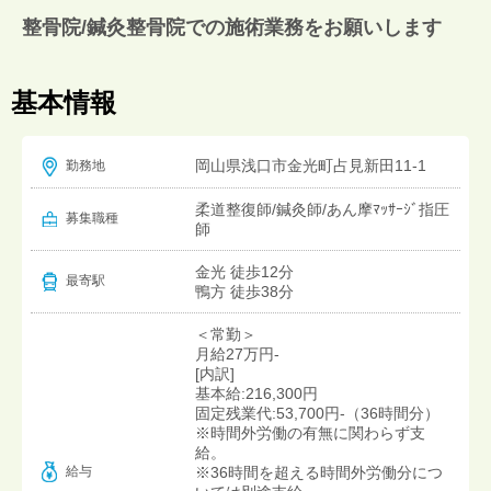
整骨院/鍼灸整骨院での施術業務をお願いします
基本情報
岡山県浅口市金光町占見新田11-1
勤務地
柔道整復師/鍼灸師/あん摩ﾏｯｻｰｼﾞ指圧
募集職種
師
金光 徒歩12分
最寄駅
鴨方 徒歩38分
＜常勤＞
月給27万円-
[内訳]
基本給:216,300円
固定残業代:53,700円-（36時間分）
※時間外労働の有無に関わらず支
給。
給与
※36時間を超える時間外労働分につ