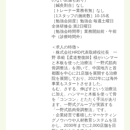
［鍼灸割合］なし
［トレーナー業務有無］なし
［1スタッフの施術数］10-15名
［勉強会頻度］勉強会:毎週土曜日
全体研修会:第2日曜日
［勉強会時間帯］業務開始前・午前
中（診療時間外）
＜求人の特徴＞
・株式会社HRD代表取締役社長 一
野 恭範【柔道整復師】様がハンマー
と木板を使った治療法「一野式筋肉
骨調整法」を用いて、中国地方と首
都圏を中心に21店舗を展開する治療
院を展開しており、2022年には海外
事業もスタートさせました。
もむ、さする、伸ばすという治療法
に加え、ハンマーと木板を使って骨
を「コンコン」とたたく手法があり
ます。一野式グループが実践する
「一野式筋肉骨調整法」です。
・企業経営で蓄積したマーケティン
グノウハウや人材教育システムを活
かし、2030年までに2,000店舗を目