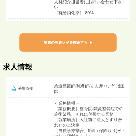
人材紹介担当者にお問い合わせ下さ
い
［有給消化率］ 80%
現在の募集状況を確認する
求人情報
柔道整復師/鍼灸師/あん摩ﾏｯｻｰｼﾞ指圧
募集職種
師
＜業務情報＞
［業務概要］整骨院/鍼灸整骨院での
施術業務、それに付帯する業務
［就業場所］入社前に法人とすり合
わせの上決定
［自費診療割合］9割（保険取り扱い
のない店舗もあり）