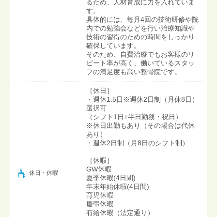
るため、人材育成に力を入れていま
す。
具体的には、毎月4回の技術研修や院
内での勉強会などを行い治療知識や
技術の習得のための時間をしっかり
確保しています。
そのため、自費治療でもお客様のリ
ピート率が高く、働いているスタッ
フの満足度も高い整骨院です。
［休日］
・週休1.5日※週休2日制（月休8日）
選択可
（シフト1日+半日勤務・祝日）
※休日出勤もあり（その場合は代休
あり）
・週休2日制（月8日のシフト制）
［休暇］
GW休暇
休日・休暇
夏季休暇(4日間)
年末年始休暇(4日間)
育児休暇
慶弔休暇
有給休暇（法定通り）