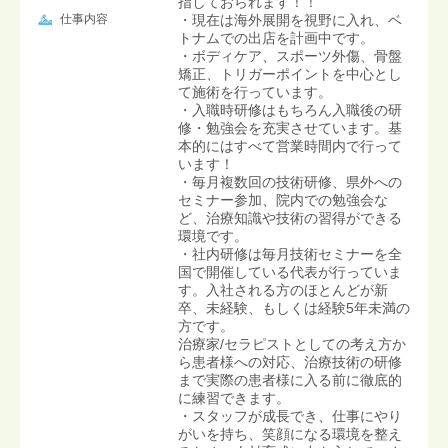
指しておられます！！
仕事内容
・現在は海外展開を視野に入れ、ベ
トナムでの出店を計画中です。
・ボディケア、スポーツ外傷、骨盤
矯正、トリガーポイントを中心とし
て施術を行っています。
・入職時研修はもちろん入職後の研
修・勉強会を充実させています。基
本的にはすべて営業時間内で行って
います！
・毎月複数回の技術研修、県外への
セミナー参加、院内での勉強会な
ど、治療知識や技術の習得ができる
環境です。
・社内研修は毎月技術セミナーを全
国で開催している代表が行っていま
す。入社される方のほとんどが新
卒、未経験、もしくは経験5年未満の
方です。
治療家/セラピストとしての考え方か
ら患者様への対応、治療技術の研修
まで実際の患者様に入る前に徹底的
に練習できます。
・スタッフが成長でき、仕事にやり
がいを持ち、笑顔になる環境を整え