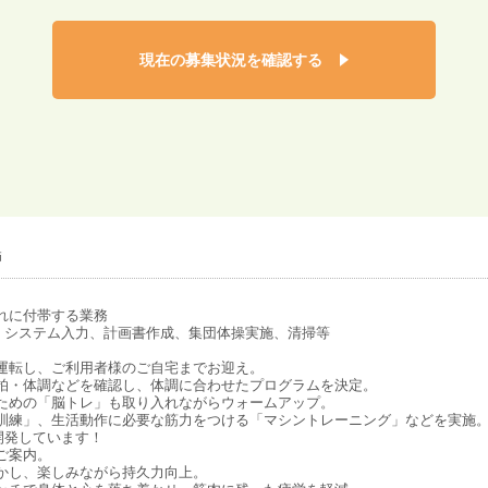
現在の募集状況を確認する
師
れに付帯する業務
、システム入力、計画書作成、集団体操実施、清掃等
運転し、ご利用者様のご自宅までお迎え。
脈拍・体調などを確認し、体調に合わせたプログラムを決定。
のための「脳トレ」も取り入れながらウォームアップ。
行訓練」、生活動作に必要な筋力をつける「マシントレーニング」などを実施
開発しています！
ご案内。
かし、楽しみながら持久力向上。