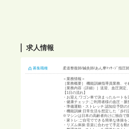
求人情報
募集職種
柔道整復師/鍼灸師/あん摩ﾏｯｻｰｼﾞ指圧
＜業務情報＞
［業務概要］ 機能訓練指導員業務、そ
［業務内容（詳細）］送迎、血圧測定
【1日の流れ】
・お迎え:ワゴン車で決まったルートを
・健康チェック:ご利用者様の血圧・
・準備運動・ストレッチ:認知症予防
・機能訓練:日常生活を想定した「歩
※マシンは日本の高齢者向けに独自で
・家トレ:ご自宅でできる簡単な体操を
・リズム体操:音楽に合わせて手足を動