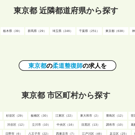
東京都 近隣都道府県から探す
栃木県（39）
群馬県（29）
埼玉県（246）
千葉県（251）
東京都（638）
神
東京都
の
柔道整復師
の求人を
東京都 市区町村から探す
杉並区（29）
板橋区（30）
江東区（22）
東大和市（2）
豊島区（12）
世
）
渋谷区（12）
立川市（10）
中央区（16）
目黒区（13）
調布市（10）
葛
日野市（6）
八王子市（22）
西東京市（7）
江戸川区（46）
足立区（25）