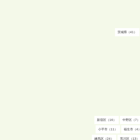
茨城県（41）
新宿区（16）
中野区（7）
小平市（11）
福生市（4
練馬区（24）
荒川区（13）