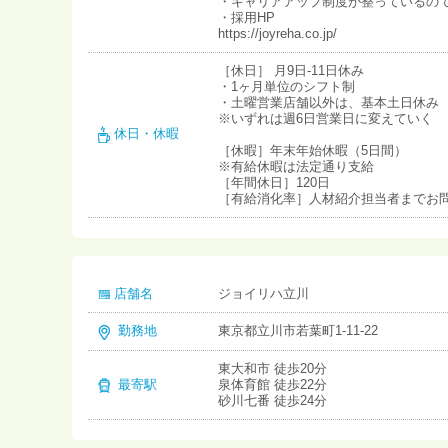
・キャリアアップ制度が整っているの
・採用HP
https://joyreha.co.jp/
［休日］ 月9日-11日休み
・1ヶ月単位のシフト制
・土曜営業店舗以外は、基本土日休み
※いずれは週6日営業日に変えていく
休日・休暇
［休暇］年末年始休暇（5日間）
※有給休暇は法定通り支給
［年間休日］120日
［有給消化率］人材紹介担当者までお
店舗名
ジョイリハ立川
勤務地
東京都立川市若葉町1-11-22
東大和市 徒歩20分
最寄駅
泉体育館 徒歩22分
砂川七番 徒歩24分