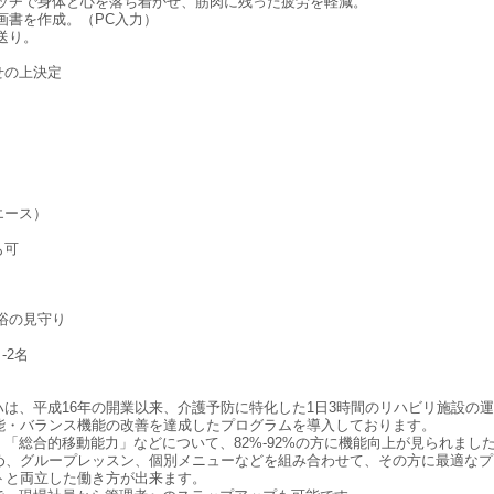
レッチで身体と心を落ち着かせ、筋肉に残った疲労を軽減。
画書を作成。（PC入力）
送り。
せの上決定
エース）
も可
浴の見守り
-2名
は、平成16年の開業以来、介護予防に特化した1日3時間のリハビリ施設の
機能・バランス機能の改善を達成したプログラムを導入しております。
「総合的移動能力」などについて、82%-92%の方に機能向上が見られまし
ため、グループレッスン、個別メニューなどを組み合わせて、その方に最適な
トと両立した働き方が出来ます。