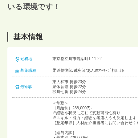
いる環境です！
基本情報
勤務地
東京都立川市若葉町1-11-22
募集職種
柔道整復師/鍼灸師/あん摩ﾏｯｻｰｼﾞ指圧師
東大和市 徒歩20分
最寄駅
泉体育館 徒歩22分
砂川七番 徒歩24分
＜常勤＞
［月給制］288,000円-
※経験や状況に応じて変動可能性有り
※スキル・能力・経験を考慮のうえ決定します
［想定年収］人材紹介担当者にお問い合わせく
［給与内訳］
・基本給:228,000円