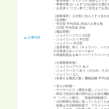
・整理体操・ストレッチ:簡単なスト
・事務作業:お一人ずつの記録や介護計
・お見送り:ワゴン車でご自宅までお見
［就業場所］入社前に法人とすり合わ
［定員数］
・半日型:平均25名-35名の入替え制
・1日型:平均25名-35名
［施設形態］
・ジョイリハプラス:1日型
仕事内容
・ジョイリハスパ:半日型
・ジョイリハ:半日型
［送迎有無］有り（キャラバン、ハイ
※北海道のみハイエースあり
※研修制度ある為ペーパードライバー
［介護業務有無］
・ジョイリハプラス:あり
・ジョイリハスパ:あり（少なめ）※入
・ジョイリハ:なし
［在籍する職員人数］機能訓練 平均1名
＜求人の特徴＞
・デイサービス（通所介護）ジョイリハ
・90日で杖歩行者の80%以上が歩行
※「バランス能力」「直線的移動能力」
・1日3時間を有効に使っていただく
・残業は月10時間程度で、プライベー