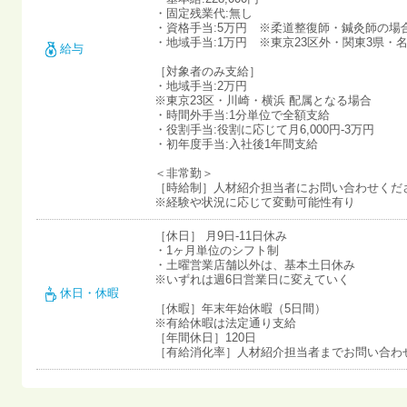
・固定残業代:無し
・資格手当:5万円 ※柔道整復師・鍼灸師の場
・地域手当:1万円 ※東京23区外・関東3県
給与
［対象者のみ支給］
・地域手当:2万円
※東京23区・川崎・横浜 配属となる場合
・時間外手当:1分単位で全額支給
・役割手当:役割に応じて月6,000円-3万円
・初年度手当:入社後1年間支給
＜非常勤＞
［時給制］人材紹介担当者にお問い合わせくだ
※経験や状況に応じて変動可能性有り
［休日］ 月9日-11日休み
・1ヶ月単位のシフト制
・土曜営業店舗以外は、基本土日休み
※いずれは週6日営業日に変えていく
休日・休暇
［休暇］年末年始休暇（5日間）
※有給休暇は法定通り支給
［年間休日］120日
［有給消化率］人材紹介担当者までお問い合わ