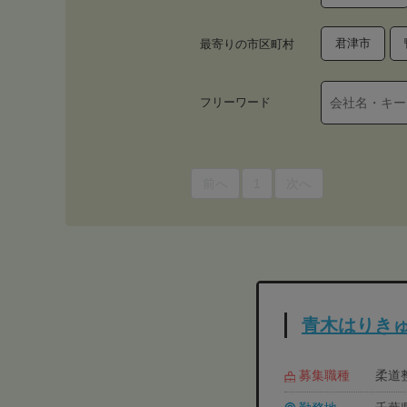
君津市
最寄りの市区町村
フリーワード
前へ
1
次へ
青木はりき
募集職種
柔道整