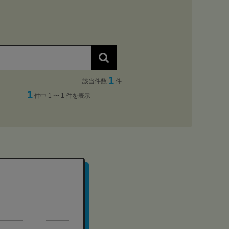
1
該当件数
件
1
件中 1 〜 1 件を表示