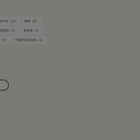
す
松戸市（12）
柏市（8）
稲毛区（2）
君津市（1）
（1）
千葉市花見川区（1）