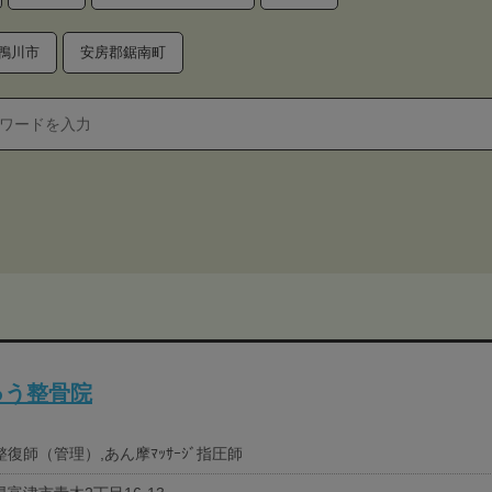
鴨川市
安房郡鋸南町
ゅう整骨院
復師（管理）,あん摩ﾏｯｻｰｼﾞ指圧師