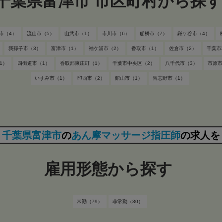
千葉県富津市 市区町村から探
市（4）
流山市（5）
山武市（1）
市川市（6）
船橋市（7）
鎌ケ谷市（4）
我孫子市（3）
富津市（1）
袖ケ浦市（2）
香取市（1）
佐倉市（2）
千葉市
1）
四街道市（1）
香取郡東庄町（1）
千葉市中央区（2）
八千代市（3）
市原市
いすみ市（1）
印西市（2）
館山市（1）
習志野市（1）
千葉県富津市
の
あん摩マッサージ指圧師
の求人を
雇用形態から探す
常勤（79）
非常勤（30）