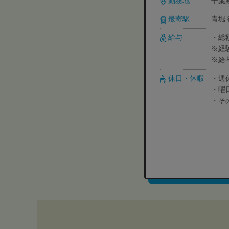
勤務地
千葉県
最寄駅
青堀 
給与
・総額
※経
※給
休日・休暇
・週休
・曜
・そ