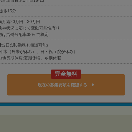
富津市青木2丁目16-13
徒歩15分
月給20万円 - 30万円
験や状況に応じて変動可能性有り
与は労働分配率38% で算定
:2日(週6勤務も相談可能)
日:木（外来が休み）、日・祝（院が休み）
の他長期休暇:夏期休暇、冬期休暇
完全無料
現在の募集要項を確認する