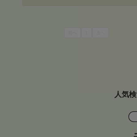
前へ
1
次へ
人気検