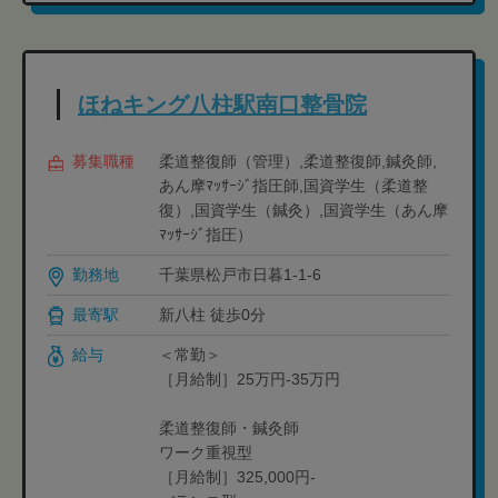
ほねキング八柱駅南口整骨院
募集職種
柔道整復師（管理）,柔道整復師,鍼灸師,
あん摩ﾏｯｻｰｼﾞ指圧師,国資学生（柔道整
復）,国資学生（鍼灸）,国資学生（あん摩
ﾏｯｻｰｼﾞ指圧）
勤務地
千葉県松戸市日暮1-1-6
最寄駅
新八柱 徒歩0分
給与
＜常勤＞
［月給制］25万円-35万円
柔道整復師・鍼灸師
ワーク重視型
［月給制］325,000円-