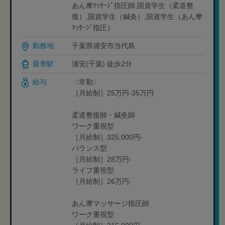
あん摩ﾏｯｻｰｼﾞ指圧師,国資学生（柔道整
復）,国資学生（鍼灸）,国資学生（あん摩
ﾏｯｻｰｼﾞ指圧）
勤務地
千葉県浦安市当代島
最寄駅
浦安(千葉) 徒歩2分
給与
〈常勤〉
［月給制］25万円-35万円
柔道整復師・鍼灸師
ワーク重視型
［月給制］325,000円-
バランス型
［月給制］28万円-
ライフ重視型
［月給制］26万円-
あん摩マッサージ指圧師
ワーク重視型