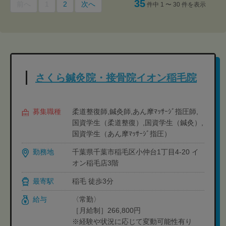
35
前へ
1
2
次へ
件中 1 〜 30 件を表示
さくら鍼灸院・接骨院イオン稲毛院
募集職種
柔道整復師,鍼灸師,あん摩ﾏｯｻｰｼﾞ指圧師,
国資学生（柔道整復）,国資学生（鍼灸）,
国資学生（あん摩ﾏｯｻｰｼﾞ指圧）
勤務地
千葉県千葉市稲毛区小仲台1丁目4-20 イ
オン稲毛店3階
最寄駅
稲毛 徒歩3分
給与
〈常勤〉
［月給制］266,800円
※経験や状況に応じて変動可能性有り