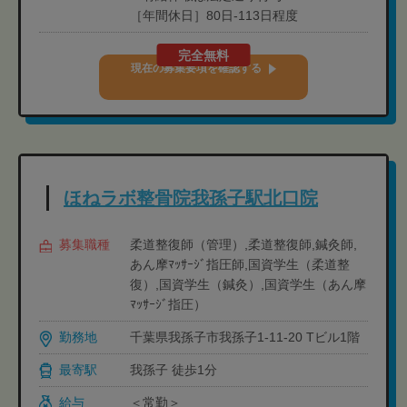
［年間休日］80日-113日程度
完全無料
現在の募集要項を確認する
ほねラボ整骨院我孫子駅北口院
募集職種
柔道整復師（管理）,柔道整復師,鍼灸師,
あん摩ﾏｯｻｰｼﾞ指圧師,国資学生（柔道整
復）,国資学生（鍼灸）,国資学生（あん摩
ﾏｯｻｰｼﾞ指圧）
勤務地
千葉県我孫子市我孫子1-11-20 Tビル1階
最寄駅
我孫子 徒歩1分
給与
＜常勤＞