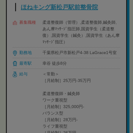
ほねキング新松戸駅前整骨院
募集職種
柔道整復師（管理）,柔道整復師,鍼灸師,
あん摩ﾏｯｻｰｼﾞ指圧師,国資学生（柔道整
復）,国資学生（鍼灸）,国資学生（あん摩
ﾏｯｻｰｼﾞ指圧）
勤務地
千葉県松戸市新松戸4-38 LaGrace1号室
最寄駅
幸谷 徒歩8分
給与
＜常勤＞
［月給制］25万円-35万円
柔道整復師・鍼灸師
ワーク重視型
［月給制］325,000円-
バランス型
［月給制］28万円-
ライフ重視型
［月給制］26万円-