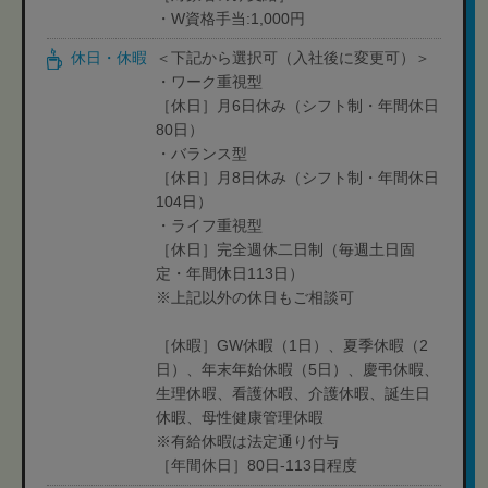
・W資格手当:1,000円
休日・休暇
＜下記から選択可（入社後に変更可）＞
・ワーク重視型
［休日］月6日休み（シフト制・年間休日
80日）
・バランス型
［休日］月8日休み（シフト制・年間休日
104日）
・ライフ重視型
［休日］完全週休二日制（毎週土日固
定・年間休日113日）
※上記以外の休日もご相談可
［休暇］GW休暇（1日）、夏季休暇（2
日）、年末年始休暇（5日）、慶弔休暇、
生理休暇、看護休暇、介護休暇、誕生日
休暇、母性健康管理休暇
※有給休暇は法定通り付与
［年間休日］80日-113日程度