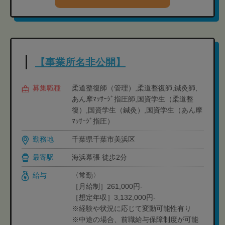
【事業所名非公開】
募集職種
柔道整復師（管理）,柔道整復師,鍼灸師,
あん摩ﾏｯｻｰｼﾞ指圧師,国資学生（柔道整
復）,国資学生（鍼灸）,国資学生（あん摩
ﾏｯｻｰｼﾞ指圧）
勤務地
千葉県千葉市美浜区
最寄駅
海浜幕張 徒歩2分
給与
〈常勤〉
［月給制］261,000円-
［想定年収］3,132,000円-
※経験や状況に応じて変動可能性有り
※中途の場合、前職給与保障制度が可能