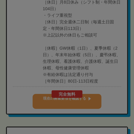
［休日］月8日休み（シフト制・年間休日
104日）
・ライフ重視型
［休日］完全週休二日制（毎週土日固
定・年間休日113日）
※上記以外の休日もご相談可
［休暇］GW休暇（1日）、夏季休暇（2
日）、年末年始休暇（5日）、慶弔休暇、
生理休暇、看護休暇、介護休暇、誕生日
休暇、母性健康管理休暇
※有給休暇は法定通り付与
［年間休日］80日-113日程度
完全無料
現在の募集要項を確認する