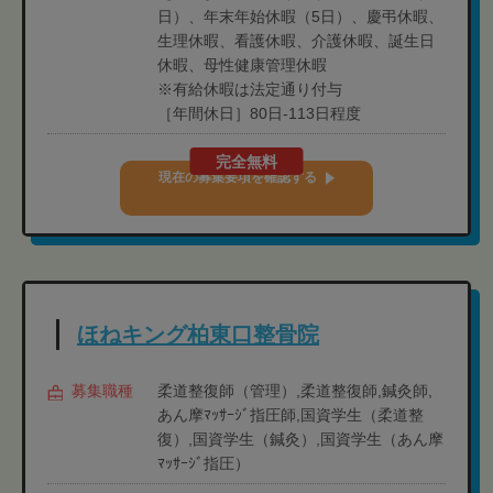
日）、年末年始休暇（5日）、慶弔休暇、
生理休暇、看護休暇、介護休暇、誕生日
休暇、母性健康管理休暇
※有給休暇は法定通り付与
［年間休日］80日-113日程度
完全無料
現在の募集要項を確認する
ほねキング柏東口整骨院
募集職種
柔道整復師（管理）,柔道整復師,鍼灸師,
あん摩ﾏｯｻｰｼﾞ指圧師,国資学生（柔道整
復）,国資学生（鍼灸）,国資学生（あん摩
ﾏｯｻｰｼﾞ指圧）