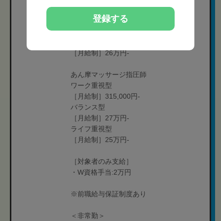
［月給制］325,000円-
登録する
バランス型
［月給制］28万円-
ライフ重視型
［月給制］26万円-
あん摩マッサージ指圧師
ワーク重視型
［月給制］315,000円-
バランス型
［月給制］27万円-
ライフ重視型
［月給制］25万円-
［対象者のみ支給］
・W資格手当:2万円
※前職給与保証制度あり
＜非常勤＞