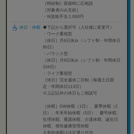
［時給制］面接時に応相談
［対象者のみ支給］
・W資格手当:1,000円
休日・休暇
◆下記から選択可（入社後に変更可）
・ワーク重視型
［休日］月6日休み（シフト制・年間休日
80日）
・バランス型
［休日］月8日休み（シフト制・年間休日
104日）
・ライフ重視型
［休日］完全週休二日制（毎週土日固
定・年間休日113日）
※上記以外の休日もご相談可
［休暇］GW休暇（1日）、夏季休暇（2
日）、年末年始休暇（5日）、慶弔休暇、
生理休暇、看護休暇、介護休暇、誕生日
休暇、母性健康管理休暇
※有給休暇は法定通り付与