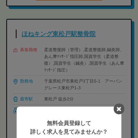
ほねキング東松戸駅整骨院
募集職種
柔道整復師（管理）,柔道整復師,鍼灸師,
あん摩ﾏｯｻｰｼﾞ指圧師,国資学生（柔道整
復）,国資学生（鍼灸）,国資学生（あん摩
ﾏｯｻｰｼﾞ指圧）
勤務地
千葉県松戸市東松戸3丁目5-1 アーバン
グレース東松戸1-3
最寄駅
東松戸 徒歩2分
給与
＜常勤＞
［月給制］25万円-35万円
無料会員登録して
柔道整復師・鍼灸師
詳しく求人を見てみませんか？
ワーク重視型