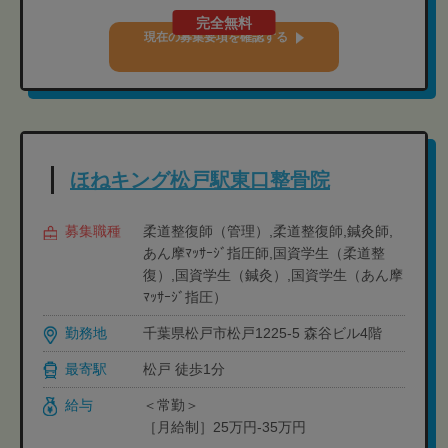
完全無料
現在の募集要項を確認する
ほねキング松戸駅東口整骨院
募集職種
柔道整復師（管理）,柔道整復師,鍼灸師,
あん摩ﾏｯｻｰｼﾞ指圧師,国資学生（柔道整
復）,国資学生（鍼灸）,国資学生（あん摩
ﾏｯｻｰｼﾞ指圧）
勤務地
千葉県松戸市松戸1225-5 森谷ビル4階
最寄駅
松戸 徒歩1分
給与
＜常勤＞
［月給制］25万円-35万円