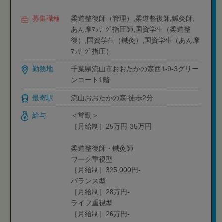
募集職種
柔道整復師（管理）,柔道整復師,鍼灸師,
あん摩ﾏｯｻｰｼﾞ指圧師,国資学生（柔道整
復）,国資学生（鍼灸）,国資学生（あん摩
ﾏｯｻｰｼﾞ指圧）
勤務地
千葉県流山市おおたかの森西1-9-3グリー
ンコート1階
最寄駅
流山おおたかの森 徒歩2分
給与
＜常勤＞
［月給制］25万円-35万円
柔道整復師・鍼灸師
ワーク重視型
［月給制］325,000円-
バランス型
［月給制］28万円-
ライフ重視型
［月給制］26万円-