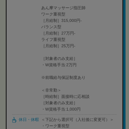
あん摩マッサージ指圧師
ワーク重視型
［月給制］315,000円-
バランス型
［月給制］27万円-
ライフ重視型
［月給制］25万円-
［対象者のみ支給］
・W資格手当:2万円
※前職給与保証制度あり
＜非常勤＞
［時給制］面接時に応相談
［対象者のみ支給］
・W資格手当:1,000円
休日・休暇
＜下記から選択可（入社後に変更可）＞
・ワーク重視型