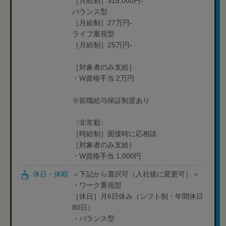
［月給制］315,000円-
バランス型
［月給制］27万円-
ライフ重視型
［月給制］25万円-
［対象者のみ支給］
・W資格手当:2万円
※前職給与保証制度あり
〈非常勤〉
［時給制］面接時に応相談
［対象者のみ支給］
・W資格手当:1,000円
休日・休暇
＜下記から選択可（入社後に変更可）＞
・ワーク重視型
［休日］月6日休み（シフト制・年間休日
80日）
・バランス型