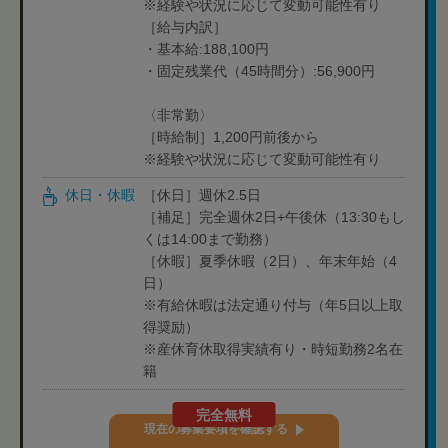
※経験や状況に応じて変動可能性有り
［給与内訳］
・基本給:188,100円
・固定残業代（45時間分）:56,900円
〈非常勤〉
［時給制］1,200円前後から
※経験や状況に応じて変動可能性有り
休日・休暇
［休日］週休2.5日
［補足］完全週休2日+午後休（13:30もし
くは14:00まで勤務）
［休暇］夏季休暇（2日）、年末年始（4
日）
※有給休暇は法定通り付与（年5日以上取
得奨励）
※産休育休取得実績有り・時短勤務2名在
籍
完全無料
現在の募集要項を確認する