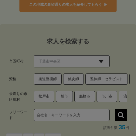
この地域の希望通りの求人を紹介してもらう
求人を検索する
市区町村
資格
柔道整復師
鍼灸師
整体師・セラピスト
最寄りの市
松戸市
柏市
船橋市
市川市
流山市
区町村
フリーワー
ド
35
該当件数
件