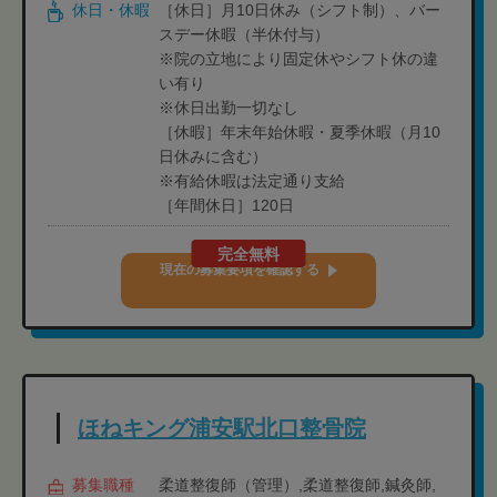
休日・休暇
［休日］月10日休み（シフト制）、バー
スデー休暇（半休付与）
※院の立地により固定休やシフト休の違
い有り
※休日出勤一切なし
［休暇］年末年始休暇・夏季休暇（月10
日休みに含む）
※有給休暇は法定通り支給
［年間休日］120日
完全無料
現在の募集要項を確認する
ほねキング浦安駅北口整骨院
募集職種
柔道整復師（管理）,柔道整復師,鍼灸師,