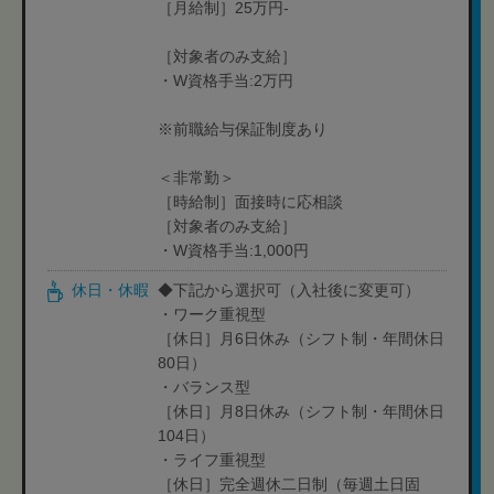
［月給制］25万円-
［対象者のみ支給］
・W資格手当:2万円
※前職給与保証制度あり
＜非常勤＞
［時給制］面接時に応相談
［対象者のみ支給］
・W資格手当:1,000円
休日・休暇
◆下記から選択可（入社後に変更可）
・ワーク重視型
［休日］月6日休み（シフト制・年間休日
80日）
・バランス型
［休日］月8日休み（シフト制・年間休日
104日）
・ライフ重視型
［休日］完全週休二日制（毎週土日固