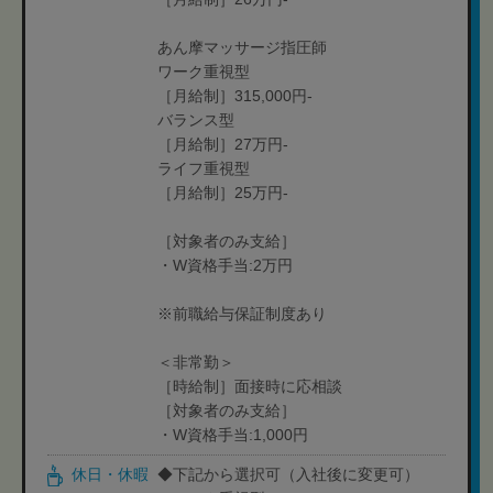
あん摩マッサージ指圧師
ワーク重視型
［月給制］315,000円-
バランス型
［月給制］27万円-
ライフ重視型
［月給制］25万円-
［対象者のみ支給］
・W資格手当:2万円
※前職給与保証制度あり
＜非常勤＞
［時給制］面接時に応相談
［対象者のみ支給］
・W資格手当:1,000円
休日・休暇
◆下記から選択可（入社後に変更可）