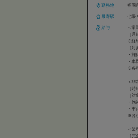
勤務地
福岡
最寄駅
七隈 
給与
＜常
［月
※経
［対
・施
・車
※各
＜非
［時給
［対
・施
・車
※各
＜業
［完