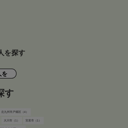
人を探す
人を
探す
北九州市戸畑区（4）
大川市（1）
宮若市（1）