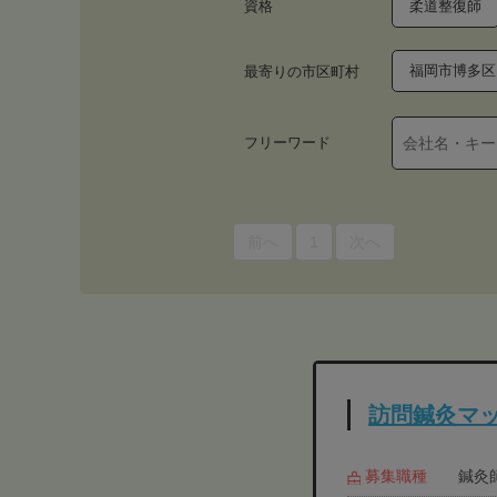
資格
柔道整復師
福岡市博多区
最寄りの市区町村
フリーワード
前へ
1
次へ
訪問鍼灸マッ
募集職種
鍼灸師