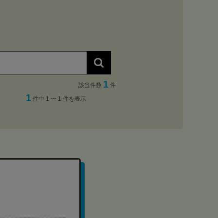
1
該当件数
件
1
件中 1 〜 1 件を表示