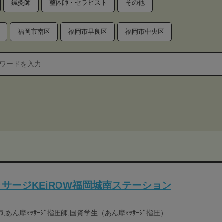
鍼灸師
整体師・セラピスト
その他
福岡市南区
福岡市早良区
福岡市中央区
サージKEiROW福岡城南ステーション
,あん摩ﾏｯｻｰｼﾞ指圧師,国資学生（あん摩ﾏｯｻｰｼﾞ指圧）