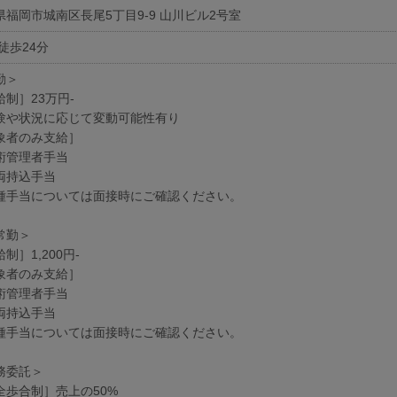
県福岡市城南区長尾5丁目9-9 山川ビル2号室
徒歩24分
勤＞
給制］23万円-
験や状況に応じて変動可能性有り
象者のみ支給］
術管理者手当
両持込手当
種手当については面接時にご確認ください。
常勤＞
制］1,200円-
象者のみ支給］
術管理者手当
両持込手当
種手当については面接時にご確認ください。
務委託＞
全歩合制］売上の50%