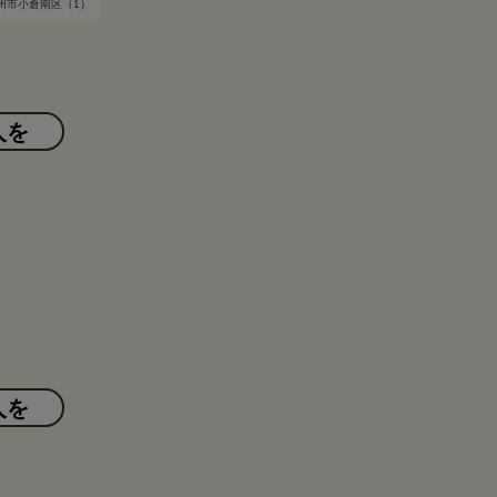
州市小倉南区（1）
人を
人を