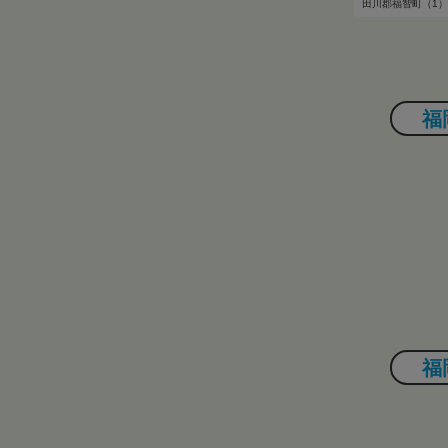
田川郡福智町（1）
福
福