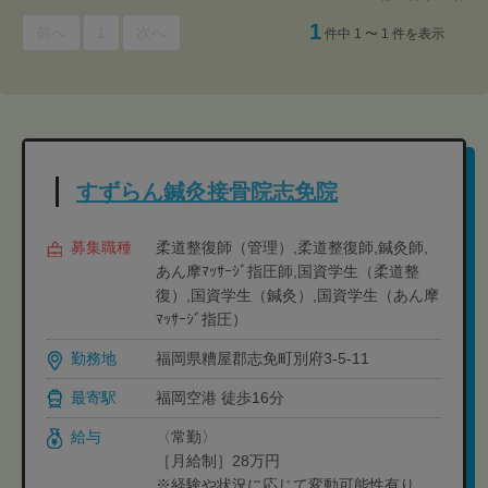
1
前へ
1
次へ
件中 1 〜 1 件を表示
すずらん鍼灸接骨院志免院
募集職種
柔道整復師（管理）,柔道整復師,鍼灸師,
あん摩ﾏｯｻｰｼﾞ指圧師,国資学生（柔道整
復）,国資学生（鍼灸）,国資学生（あん摩
ﾏｯｻｰｼﾞ指圧）
勤務地
福岡県糟屋郡志免町別府3-5-11
最寄駅
福岡空港 徒歩16分
給与
〈常勤〉
［月給制］28万円
※経験や状況に応じて変動可能性有り