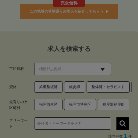
完全無料
この地域の希望通りの求人を紹介してもらう
求人を検索する
市区町村
資格
柔道整復師
鍼灸師
整体師・セラピスト
最寄りの市
福岡市東区
福岡市博多区
糟屋郡粕屋町
区町村
フリーワー
ド
1
該当件数
件