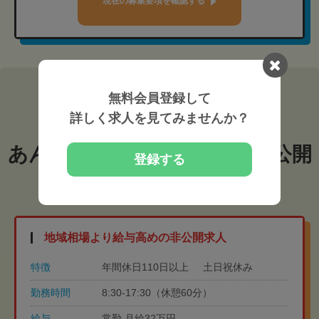
現在の募集要項を確認する
無料会員登録して
福岡県糟屋郡志免町
詳しく求人を見てみませんか？
あん摩マッサージ指圧師の非公開
登録する
求人
地域相場より給与高めの非公開求人
特徴
年間休日110日以上
土日祝休み
勤務時間
8:30-17:30（休憩60分）
給与
常勤 月給32万円