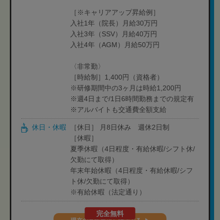
［※キャリアアップ昇給例］
入社1年（院長）月給30万円
入社3年（SSV）月給40万円
入社4年（AGM）月給50万円
〈非常勤〉
［時給制］1,400円（資格者）
※研修期間中の3ヶ月は時給1,200円
※週4日まで/1日6時間勤務までの規定有
※アルバイトも交通費全額支給
休日・休暇
［休日］ 月8日休み 週休2日制
［休暇］
夏季休暇（4日程度・有給休暇/シフト休/
欠勤にて取得）
年末年始休暇（4日程度・有給休暇/シフ
ト休/欠勤にて取得）
※有給休暇（法定通り）
完全無料