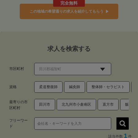
完全無料
この地域の希望通りの求人を紹介してもらう
求人を検索する
市区町村
資格
柔道整復師
鍼灸師
整体師・セラピスト
最寄りの市
田川市
北九州市小倉南区
直方市
飯塚市
区町村
フリーワー
ド
1
該当件数
件