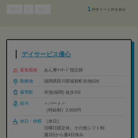
1
前へ
1
次へ
件中 1 〜 1 件を表示
デイサービス優心
募集職種
あん摩ﾏｯｻｰｼﾞ指圧師
勤務地
福岡県田川郡福智町赤池628
最寄駅
赤池(福岡) 徒歩3分
給与
＜パート＞
［時給制］2,000円
休日・休暇
［休日］
日曜日固定休、その他シフト制
週3日から週4日休み