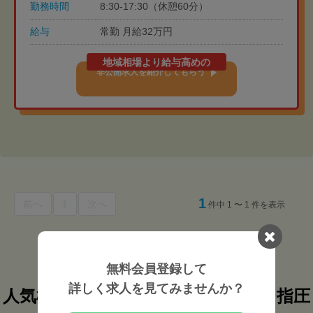
勤務時間
8:30-17:30（休憩60分）
給与
常勤 月給32万円
地域相場より給与高めの
非公開求人を紹介してもらう
1
前へ
1
次へ
件中 1 〜 1 件を表示
無料会員登録して
詳しく求人を見てみませんか？
人気検索条件からあん摩マッサージ指圧