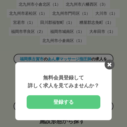
北九州市小倉北区（1）
北九州市八幡西区（3）
北九州市若松区（1）
北九州市門司区（1）
大川市（1）
宮若市（1）
田川郡福智町（1）
糟屋郡志免町（1）
福岡市早良区（2）
福岡市城南区（1）
大牟田市（1）
北九州市小倉南区（1）
福岡県古賀市
の
あん摩マッサージ指圧師
の求人を
雇用形態から探す
無料会員登録して
詳しく求人を見てみませんか？
常勤（39）
非常勤（21）
登録する
福岡県古賀市
の
あん摩マッサージ指圧師
の求人を
施設形態から探す