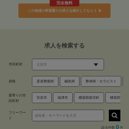
完全無料
この地域の希望通りの求人を紹介してもらう
求人を検索する
市区町村
資格
柔道整復師
鍼灸師
整体師・セラピスト
最寄りの市
宮若市
福津市
糟屋郡新宮町
糟屋郡久山
区町村
フリーワー
ド
0
該当件数
件