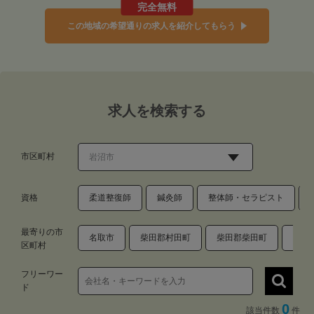
完全無料
この地域の希望通りの求人を紹介してもらう
求人を検索する
市区町村
資格
柔道整復師
鍼灸師
整体師・セラピスト
最寄りの市
名取市
柴田郡村田町
柴田郡柴田町
亘理
区町村
フリーワー
ド
0
該当件数
件