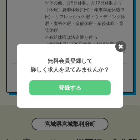
※その他、月9日休制、月12日休制あり
［休暇］夏季休暇(2日)・年末年始休暇(3
日)・リフレッシュ休暇・ウェディング休
暇・慶弔休暇・産前休暇・産後休暇・育
児休暇
※有給休暇は法定通り付与
［年間休日］106日前後（4週8休選択
時）、118日前後（4週9休選択時）160日
前後(週休3日選択時)
無料会員登録して
詳しく求人を見てみませんか？
完全無料
現在の募集要項を確認する
登録する
宮城県宮城郡利府町