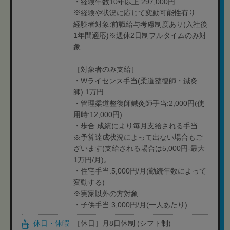
・経験年数10年以上:297,000円
※経験や状況に応じて変動可能性有り
経験者対象:前職給与考慮制度あり(入社後
1年間適応)※週休2日制フルタイムのみ対
象
［対象者のみ支給］
・Wライセンス手当(柔道整復師・鍼灸
師):1万円
・管理柔道整復師鍼灸師手当:2,000円(使
用時:12,000円)
・歩合:成績により毎月支給される手当
※予算達成状況によって出ない場合もご
ざいます(支給される場合は5,000円-最大
1万円/月)。
・住宅手当:5,000円/月(勤続年数によって
変動する)
※実家以外の方対象
・子供手当:3,000円/月(一人あたり)
休日・休暇
［休日］月8日休制 (シフト制)