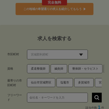
完全無料
この地域の希望通りの求人を紹介してもらう
求人を検索する
市区町村
資格
柔道整復師
鍼灸師
整体師・セラピスト
最寄りの市
仙台市宮城野区
塩竈市
多賀城市
宮城郡
区町村
フリーワー
ド
1
該当件数
件