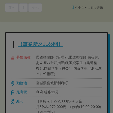
1
前へ
1
次へ
件中 1 〜 1 件を表示
【事業所名非公開】
募集職種
柔道整復師（管理）,柔道整復師,鍼灸師,
あん摩ﾏｯｻｰｼﾞ指圧師,国資学生（柔道整
復）,国資学生（鍼灸）,国資学生（あん摩
ﾏｯｻｰｼﾞ指圧）
勤務地
宮城県宮城郡利府町
最寄駅
利府 徒歩11分
給与
［月給制］272,000円-＋歩合
月8休み:272,000円- ＋歩合(10:00-20:00)
［給与内訳］