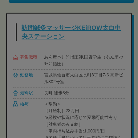
訪問鍼灸マッサージKEiROW太白中
央ステーション
募集職種
あん摩ﾏｯｻｰｼﾞ指圧師,国資学生（あん摩ﾏｯ
ｻｰｼﾞ指圧）
勤務地
宮城県仙台市太白区長町3丁目7-6 高新ビ
ル302号室
最寄駅
長町 徒歩5分
給与
＜常勤＞
［月給制］23万円-
※経験や状況に応じて変動可能性有り
［対象者のみ支給］
・車両持ち込み手当:1,000円/日
※各種手当については面接時にご確認く