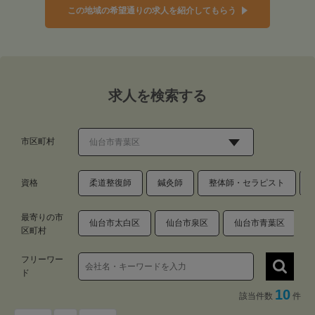
この地域の希望通りの求人を紹介してもらう
求人を検索する
市区町村
資格
柔道整復師
鍼灸師
整体師・セラピスト
最寄りの市
仙台市太白区
仙台市泉区
仙台市青葉区
区町村
フリーワー
ド
10
該当件数
件