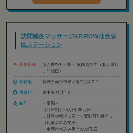
訪問鍼灸マッサージKEiROW仙台泉
区ステーション
募集職種
あん摩ﾏｯｻｰｼﾞ指圧師,国資学生（あん摩ﾏｯ
ｻｰｼﾞ指圧）
勤務地
宮城県仙台市泉区泉中央4-2-7
最寄駅
泉中央 徒歩4分
給与
＜常勤＞
［月給制］25万円-35万円
※経験や状況に応じて変動可能性有り
［対象者のみ支給］
・車両持ち込み手当:500円/日