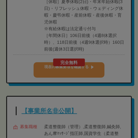
［休暇］夏季休暇(2日)・年末年始休暇(3
日)・リフレッシュ休暇・ウェディング休
暇・慶弔休暇・産前休暇・産後休暇・育
児休暇
※有給休暇は法定通り付与
［年間休日］106日前後（4週8休選択
時）、118日前後（4週9休選択時）160日
前後(週休3日選択時)
完全無料
現在の募集要項を確認する
【事業所名非公開】
募集職種
柔道整復師（管理）,柔道整復師,鍼灸師,
あん摩ﾏｯｻｰｼﾞ指圧師,国資学生（柔道整