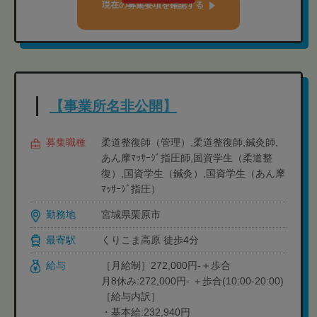
現在の募集要項を確認する
【事業所名非公開】
募集職種
柔道整復師（管理）,柔道整復師,鍼灸師,
あん摩ﾏｯｻｰｼﾞ指圧師,国資学生（柔道整
復）,国資学生（鍼灸）,国資学生（あん摩
ﾏｯｻｰｼﾞ指圧）
勤務地
宮城県栗原市
最寄駅
くりこま高原 徒歩4分
給与
［月給制］272,000円-＋歩合
月8休み:272,000円- ＋歩合(10:00-20:00)
［給与内訳］
・基本給:232,940円