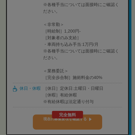
※各種手当については面接時にご確認く
ださい。
＜非常勤＞
［時給制］1,200円-
［対象者のみ支給］
・車両持ち込み手当:1万円/月
※各種手当については面接時にご確認く
ださい。
＜業務委託＞
［完全歩合制］施術料金の40%
休日・休暇
［休日］定休日:土曜日・日曜日
［休暇］有給休暇
※有給休暇は法定通り付与
完全無料
現在の募集要項を確認する