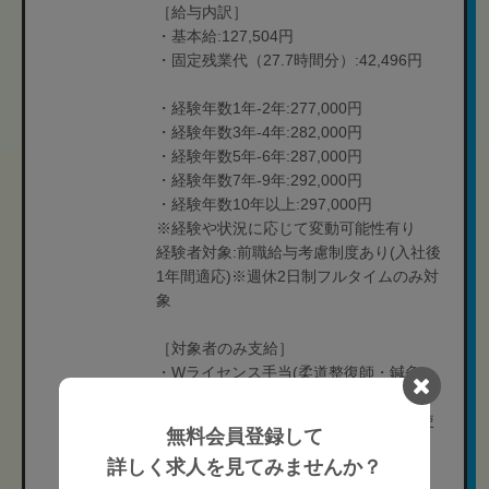
［給与内訳］
・基本給:127,504円
・固定残業代（27.7時間分）:42,496円
・経験年数1年-2年:277,000円
・経験年数3年-4年:282,000円
・経験年数5年-6年:287,000円
・経験年数7年-9年:292,000円
・経験年数10年以上:297,000円
※経験や状況に応じて変動可能性有り
経験者対象:前職給与考慮制度あり(入社後
1年間適応)※週休2日制フルタイムのみ対
象
［対象者のみ支給］
・Wライセンス手当(柔道整復師・鍼灸
師):1万円
・管理柔道整復師鍼灸師手当:2,000円(使
無料会員登録して
用時:12,000円)
詳しく求人を見てみませんか？
・歩合:成績により毎月支給される手当