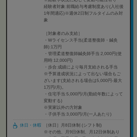
経験者対象:前職給与考慮制度あり(入社後
1年間適応)※週休2日制フルタイムのみ対
象
［対象者のみ支給］
・Wライセンス手当(柔道整復師・鍼灸
師):1万円
・管理柔道整復師鍼灸師手当:2,000円(使
用時:12,000円)
・歩合:成績により毎月支給される手当
※予算達成状況によって出ない場合もご
ざいます(支給される場合は5,000円-最大
1万円/月)。
・住宅手当:5,000円/月(勤続年数によって
変動する)
※実家以外の方対象
・子供手当:3,000円/月(一人あたり)
休日・休暇
［休日］月8日休制 (シフト制)
※その他、月9日休制、月12日休制あり