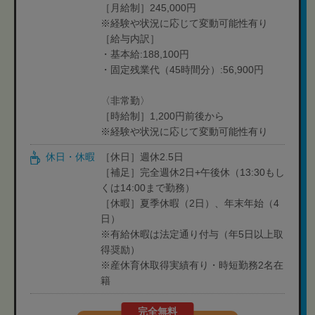
［月給制］245,000円
※経験や状況に応じて変動可能性有り
［給与内訳］
・基本給:188,100円
・固定残業代（45時間分）:56,900円
〈非常勤〉
［時給制］1,200円前後から
※経験や状況に応じて変動可能性有り
休日・休暇
［休日］週休2.5日
［補足］完全週休2日+午後休（13:30もし
くは14:00まで勤務）
［休暇］夏季休暇（2日）、年末年始（4
日）
※有給休暇は法定通り付与（年5日以上取
得奨励）
※産休育休取得実績有り・時短勤務2名在
籍
完全無料