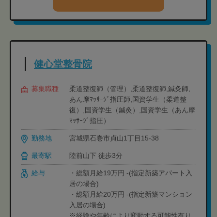
健心堂整骨院
募集職種
柔道整復師（管理）,柔道整復師,鍼灸師,
あん摩ﾏｯｻｰｼﾞ指圧師,国資学生（柔道整
復）,国資学生（鍼灸）,国資学生（あん摩
ﾏｯｻｰｼﾞ指圧）
勤務地
宮城県石巻市貞山1丁目15-38
最寄駅
陸前山下 徒歩3分
給与
・総額月給19万円 -(指定新築アパート入
居の場合)
・総額月給20万円 -(指定新築マンション
入居の場合)
※経験や年齢により変動する可能性有り