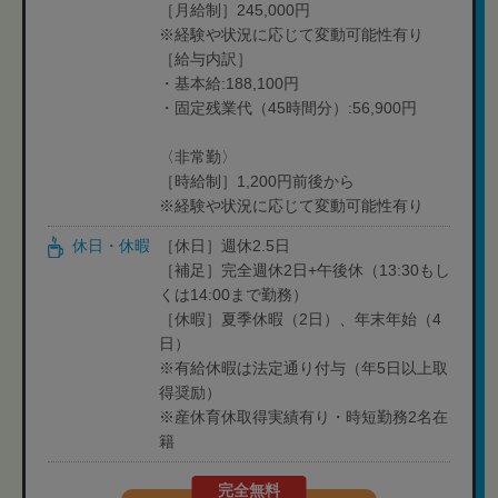
［月給制］245,000円
※経験や状況に応じて変動可能性有り
［給与内訳］
・基本給:188,100円
・固定残業代（45時間分）:56,900円
〈非常勤〉
［時給制］1,200円前後から
※経験や状況に応じて変動可能性有り
休日・休暇
［休日］週休2.5日
［補足］完全週休2日+午後休（13:30もし
くは14:00まで勤務）
［休暇］夏季休暇（2日）、年末年始（4
日）
※有給休暇は法定通り付与（年5日以上取
得奨励）
※産休育休取得実績有り・時短勤務2名在
籍
完全無料