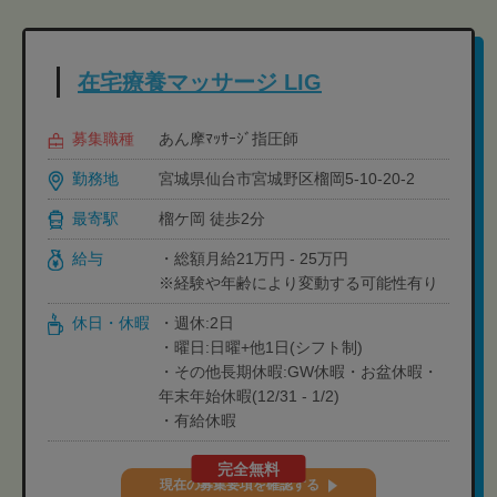
在宅療養マッサージ LIG
募集職種
あん摩ﾏｯｻｰｼﾞ指圧師
勤務地
宮城県仙台市宮城野区榴岡5-10-20-2
最寄駅
榴ケ岡 徒歩2分
給与
・総額月給21万円 - 25万円
※経験や年齢により変動する可能性有り
休日・休暇
・週休:2日
・曜日:日曜+他1日(シフト制)
・その他長期休暇:GW休暇・お盆休暇・
年末年始休暇(12/31 - 1/2)
・有給休暇
完全無料
現在の募集要項を確認する