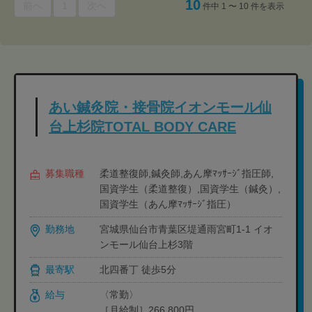
10
前へ
1
次へ
件中 1 〜 10 件を表示
あい鍼灸院・接骨院イオンモール仙
台上杉院TOTAL BODY CARE
募集職種
柔道整復師,鍼灸師,あん摩ﾏｯｻｰｼﾞ指圧師,
国資学生（柔道整復）,国資学生（鍼灸）,
国資学生（あん摩ﾏｯｻｰｼﾞ指圧）
勤務地
宮城県仙台市青葉区堤通雨宮町1-1 イオ
ンモール仙台上杉3階
最寄駅
北四番丁 徒歩5分
給与
〈常勤〉
［月給制］266,800円