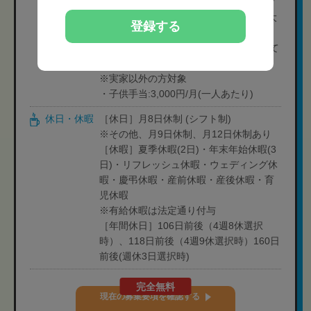
※予算達成状況によって出ない場合もご
ざいます(支給される場合は5,000円-最大
登録する
1万円/月)。
・住宅手当:5,000円/月(勤続年数によって
変動する)
※実家以外の方対象
・子供手当:3,000円/月(一人あたり)
休日・休暇
［休日］月8日休制 (シフト制)
※その他、月9日休制、月12日休制あり
［休暇］夏季休暇(2日)・年末年始休暇(3
日)・リフレッシュ休暇・ウェディング休
暇・慶弔休暇・産前休暇・産後休暇・育
児休暇
※有給休暇は法定通り付与
［年間休日］106日前後（4週8休選択
時）、118日前後（4週9休選択時）160日
前後(週休3日選択時)
完全無料
現在の募集要項を確認する