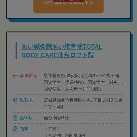
現在の募集要項を確認する
あい鍼灸院あい接骨院TOTAL
BODY CARE仙台ロフト院
募集職種
柔道整復師,鍼灸師,あん摩ﾏｯｻｰｼﾞ指圧師,
国資学生（柔道整復）,国資学生（鍼灸）,
国資学生（あん摩ﾏｯｻｰｼﾞ指圧）
勤務地
宮城県仙台市青葉区中央1丁目10-10 仙台
ロフト4階
最寄駅
仙台 徒歩1分
給与
〈常勤〉
［月給制］266,800円