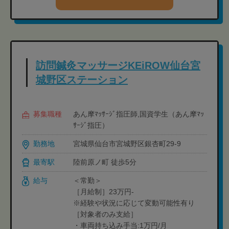
訪問鍼灸マッサージKEiROW仙台宮
城野区ステーション
募集職種
あん摩ﾏｯｻｰｼﾞ指圧師,国資学生（あん摩ﾏｯ
ｻｰｼﾞ指圧）
勤務地
宮城県仙台市宮城野区銀杏町29-9
最寄駅
陸前原ノ町 徒歩5分
給与
＜常勤＞
［月給制］23万円-
※経験や状況に応じて変動可能性有り
［対象者のみ支給］
・車両持ち込み手当:1万円/月