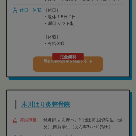
休日・休暇
［休日］
・週休:1.5日-2日
・曜日:シフト制
［休暇］
・有給休暇
完全無料
現在の募集要項を確認する
木川はり灸整骨院
募集職種
鍼灸師,あん摩ﾏｯｻｰｼﾞ指圧師,国資学生（鍼
灸）,国資学生（あん摩ﾏｯｻｰｼﾞ指圧）