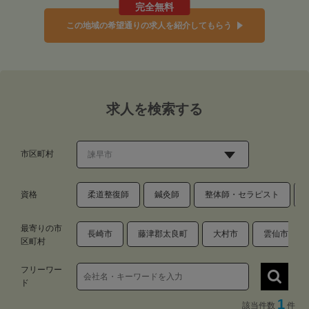
完全無料
この地域の希望通りの求人を紹介してもらう
求人を検索する
市区町村
資格
柔道整復師
鍼灸師
整体師・セラピスト
最寄りの市
長崎市
藤津郡太良町
大村市
雲仙市
区町村
フリーワー
ド
1
該当件数
件