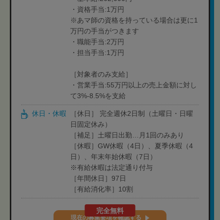
・資格手当:1万円
※あマ師の資格を持っている場合は更に1
万円の手当がつきます
・職能手当:2万円
・担当手当:1万円
［対象者のみ支給］
・営業手当:55万円以上の売上金額に対し
て3%-8.5%を支給
休日・休暇
［休日］ 完全週休2日制（土曜日・日曜
日固定休み）
［補足］土曜日出勤…月1回のみあり
［休暇］GW休暇（4日）、夏季休暇（4
日）、年末年始休暇（7日）
※有給休暇は法定通り付与
［年間休日］97日
［有給消化率］10割
完全無料
現在の募集要項を確認する