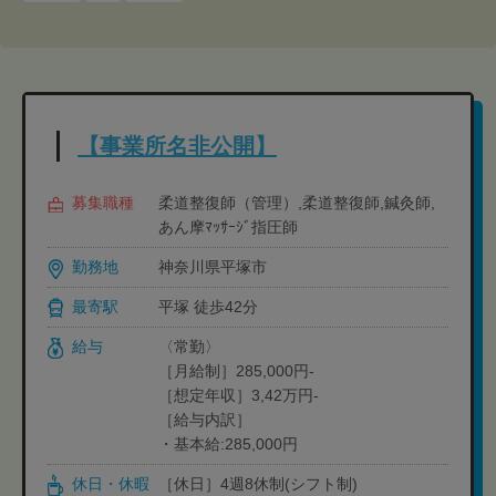
【事業所名非公開】
募集職種
柔道整復師（管理）,柔道整復師,鍼灸師,
あん摩ﾏｯｻｰｼﾞ指圧師
勤務地
神奈川県平塚市
最寄駅
平塚 徒歩42分
給与
〈常勤〉
［月給制］285,000円-
［想定年収］3,42万円-
［給与内訳］
・基本給:285,000円
休日・休暇
［休日］4週8休制(シフト制)