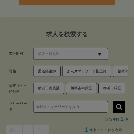
求人を検索する
市区町村
資格
柔道整復師
あん摩マッサージ指圧師
整体師・
最寄りの市
横浜市青葉区
川崎市中原区
横浜市緑区
区町村
フリーワー
ド
1
該当件数
件
1
前へ
1
次へ
件中 1 〜 1 件を表示