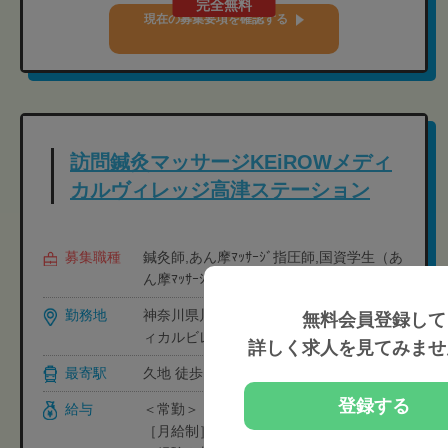
完全無料
現在の募集要項を確認する
訪問鍼灸マッサージKEiROWメディ
カルヴィレッジ高津ステーション
募集職種
鍼灸師,あん摩ﾏｯｻｰｼﾞ指圧師,国資学生（あ
ん摩ﾏｯｻｰｼﾞ指圧）
勤務地
神奈川県川崎市高津区宇奈根638-1 メデ
無料会員登録して
ィカルビレッジ高津H棟1F
詳しく求人を見てみませ
最寄駅
久地 徒歩11分
登録する
給与
＜常勤＞
［月給制］30万円-