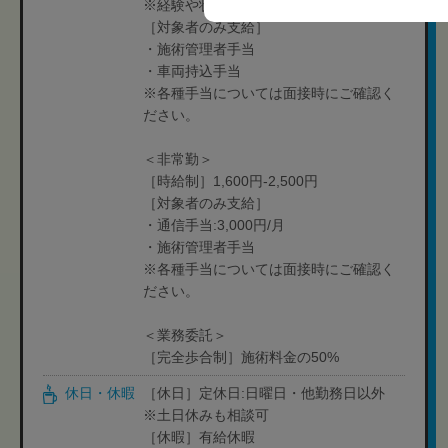
※経験や状況に応じて変動可能性有り
［対象者のみ支給］
・施術管理者手当
・車両持込手当
※各種手当については面接時にご確認く
ださい。
＜非常勤＞
［時給制］1,600円-2,500円
［対象者のみ支給］
・通信手当:3,000円/月
・施術管理者手当
※各種手当については面接時にご確認く
ださい。
＜業務委託＞
［完全歩合制］施術料金の50%
休日・休暇
［休日］定休日:日曜日・他勤務日以外
※土日休みも相談可
［休暇］有給休暇