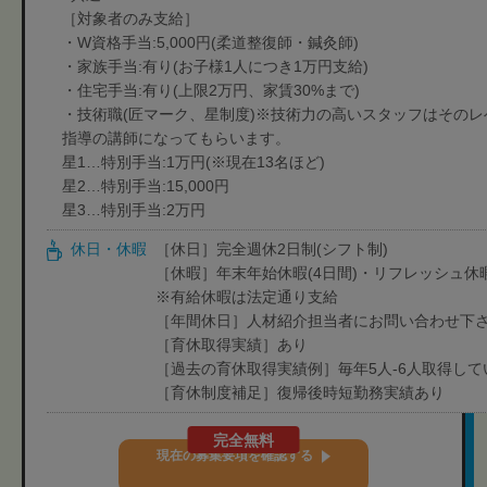
［対象者のみ支給］
・W資格手当:5,000円(柔道整復師・鍼灸師)
・家族手当:有り(お子様1人につき1万円支給)
・住宅手当:有り(上限2万円、家賃30%まで)
・技術職(匠マーク、星制度)※技術力の高いスタッフはそのレ
指導の講師になってもらいます。
星1…特別手当:1万円(※現在13名ほど)
星2…特別手当:15,000円
星3…特別手当:2万円
休日・休暇
［休日］完全週休2日制(シフト制)
［休暇］年末年始休暇(4日間)・リフレッシュ休
※有給休暇は法定通り支給
［年間休日］人材紹介担当者にお問い合わせ下
［育休取得実績］あり
［過去の育休取得実績例］毎年5人-6人取得して
［育休制度補足］復帰後時短勤務実績あり
完全無料
現在の募集要項を確認する