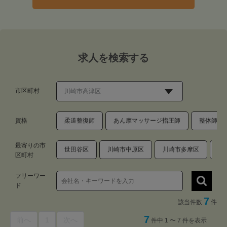
求人を検索する
市区町村
資格
柔道整復師
あん摩マッサージ指圧師
整体師・
最寄りの市
世田谷区
川崎市中原区
川崎市多摩区
川
区町村
フリーワー
ド
7
該当件数
件
7
前へ
1
次へ
件中 1 〜 7 件を表示