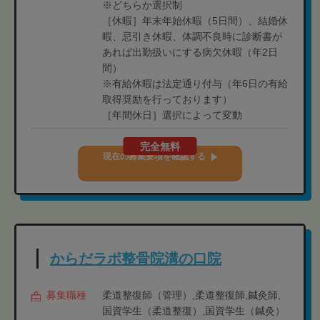
※どちらか選択制
［休暇］年末年始休暇（5日間）、結婚休
暇、忌引き休暇、体調不良時に診断書が
あれば出勤扱いにする病欠休暇（年2日
間）
※有給休暇は法定通り付与（年6日の有給
取得奨励を行っております）
［年間休日］選択によって変動
完全無料
現在の募集要項を確認する
からだラボ整骨院溝の口院
募集職種
柔道整復師（管理）,柔道整復師,鍼灸師,
国資学生（柔道整復）,国資学生（鍼灸）