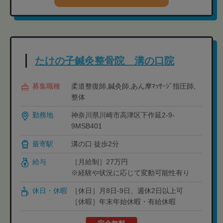
たけの子鍼灸整骨院 溝の口院
募集職種
柔道整復師,鍼灸師,あん摩ﾏｯｻｰｼﾞ指圧師,
整体
勤務地
神奈川県川崎市高津区下作延2-9-
9MSB401
最寄駅
溝の口 徒歩2分
給与
［月給制］27万円
※経験や状況に応じて変動可能性有り
休日・休暇
［休日］月8日-9日、週休2日以上可
［休暇］年末年始休暇・有給休暇