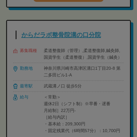
からだラボ整骨院溝の口分院
募集職種
柔道整復師（管理）,柔道整復師,鍼灸師,
国資学生（柔道整復）,国資学生（鍼灸）
勤務地
神奈川県川崎市高津区溝口1丁目20-8 第
二多田ビル1-A
最寄駅
武蔵溝ノ口 徒歩5分
給与
＜常勤＞
週休2日（シフト制）※早番・遅番
月給制］22万円-
［給与内訳］
・基本給：209,300円
・固定残業代（6時間57分）：10,700円