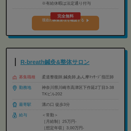
※有給休暇は法定通り付与
完全無料
現在の募集要項を確認する
R-breath鍼灸&整体サロン
募集職種
柔道整復師,鍼灸師,あん摩ﾏｯｻｰｼﾞ指圧師
勤務地
神奈川県川崎市高津区下作延2丁目3-38
TKビル202
最寄駅
溝の口 徒歩3分
給与
＜常勤＞
［月給制］25万円-
［想定年収］3,00万円-