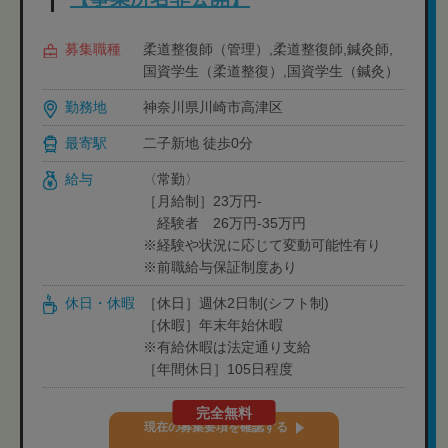
募集職種
柔道整復師（管理）,柔道整復師,鍼灸師,
国資学生（柔道整復）,国資学生（鍼灸）
勤務地
神奈川県川崎市高津区
最寄駅
二子新地 徒歩0分
給与
〈常勤〉
［月給制］23万円-
経験者 26万円-35万円
※経験や状況に応じて変動可能性有り
※前職給与保証制度あり
休日・休暇
［休日］週休2日制(シフト制)
［休暇］年末年始休暇
※有給休暇は法定通り支給
［年間休日］105日程度
完全無料
現在の募集要項を確認する