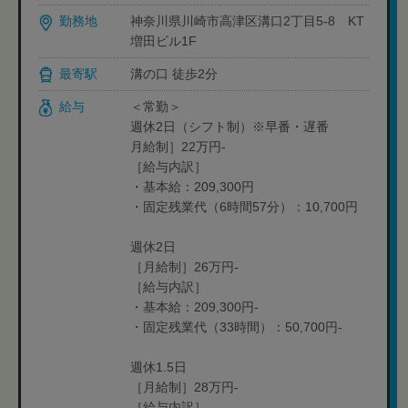
勤務地
神奈川県川崎市高津区溝口2丁目5-8 KT
増田ビル1F
最寄駅
溝の口 徒歩2分
給与
＜常勤＞
週休2日（シフト制）※早番・遅番
月給制］22万円-
［給与内訳］
・基本給：209,300円
・固定残業代（6時間57分）：10,700円
週休2日
［月給制］26万円-
［給与内訳］
・基本給：209,300円-
・固定残業代（33時間）：50,700円-
週休1.5日
［月給制］28万円-
［給与内訳］