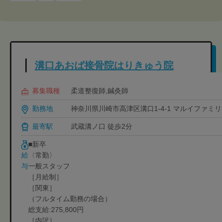
溝口あおば接骨院はりきゅう院
募集職種
柔道整復師,鍼灸師
勤務地
神奈川県川崎市高津区溝口1-4-1 マルイファミリ
最寄駅
武蔵溝ノ口 徒歩2分
■新卒
〈常勤〉
給
一般スタッフ
与
［月給制］
［関東］
（フルタイム勤務の場合）
総支給:275,800円
［内訳］