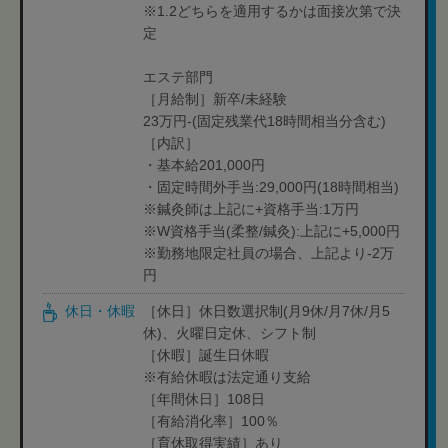
※1.2どちらを適用するかは面接次第で決
定
エステ部門
［月給制］新卒/未経験
23万円-(固定残業代18時間相当分含む)
［内訳］
・基本給201,000円
・固定時間外手当:29,000円(18時間相当)
※鍼灸師は上記に+資格手当:1万円
※W資格手当(柔整/鍼灸):上記に+5,000円
※勤務地限定社員の場合、上記より-2万
円
休日・休暇
［休日］休日数選択制(月9休/月7休/月5
休)、火曜日定休、シフト制
［休暇］誕生日休暇
※有給休暇は法定通り支給
［年間休日］108日
［有給消化率］100％
［育休取得実績］あり