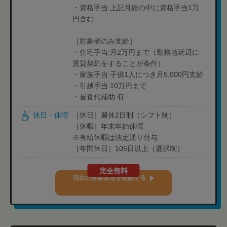
・資格手当:上記月給の中に資格手当1万
円含む
［対象者のみ支給］
・住宅手当:月2万円まで（勤務地近辺に
賃貸契約をすることが条件）
・家族手当:子供1人につき月5,000円支給
・引越手当:10万円まで
・昼食代補助:有
休日・休暇
［休日］週休2日制（シフト制）
［休暇］年末年始休暇
※有給休暇は法定通り付与
［年間休日］105日以上（選択制）
完全無料
現在の募集要項を確認する