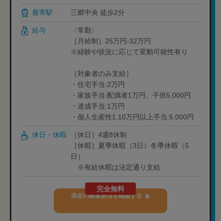
最寄駅
三郷中央 徒歩2分
給与
〈常勤〉
［月給制］25万円-32万円
※経験や状況に応じて変動可能性有り
［対象者のみ支給］
・住宅手当:2万円
・家族手当:配偶者1万円、子供5,000円
・達成手当:1万円
・個人生産性1,10万円以上手当:5,000円
休日・休暇
［休日］4週8休制
［休暇］夏季休暇（3日）冬季休暇（5
日）
※有給休暇は法定通り支給
完全無料
現在の募集要項を確認する