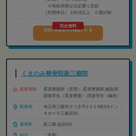
※有給休暇は法定通り支給
［年間休日］ 105日以上 ※選択制
完全無料
現在の募集要項を確認する
くまのみ整骨院新三郷院
募集職種
柔道整復師（管理）,柔道整復師,鍼灸師,
国資学生（柔道整復）,国資学生（鍼灸）
勤務地
埼玉県三郷市さつき平1-1-1 MEGAドン・
キホーテ三郷店B1
最寄駅
新三郷 徒歩9分
給与
〈常勤〉