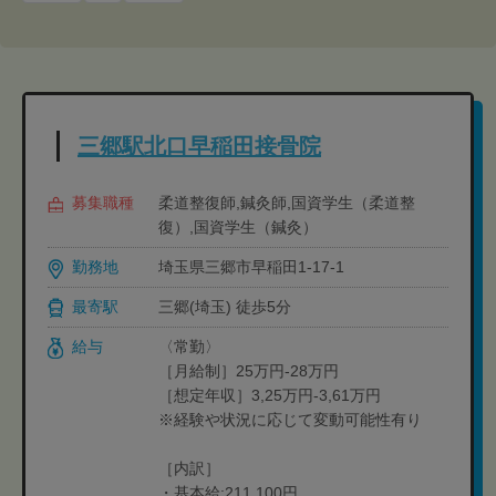
三郷駅北口早稲田接骨院
募集職種
柔道整復師,鍼灸師,国資学生（柔道整
復）,国資学生（鍼灸）
勤務地
埼玉県三郷市早稲田1-17-1
最寄駅
三郷(埼玉) 徒歩5分
給与
〈常勤〉
［月給制］25万円-28万円
［想定年収］3,25万円-3,61万円
※経験や状況に応じて変動可能性有り
［内訳］
・基本給:211,100円