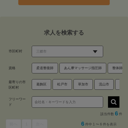
求人を検索する
市区町村
資格
柔道整復師
あん摩マッサージ指圧師
整体師・
最寄りの市
葛飾区
松戸市
草加市
流山市
吉川
区町村
フリーワー
ド
6
該当件数
件
6
前へ
1
次へ
件中 1 〜 6 件を表示