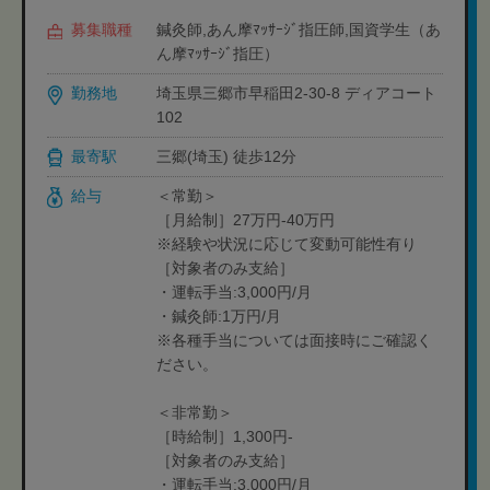
募集職種
鍼灸師,あん摩ﾏｯｻｰｼﾞ指圧師,国資学生（あ
ん摩ﾏｯｻｰｼﾞ指圧）
勤務地
埼玉県三郷市早稲田2-30-8 ディアコート
102
最寄駅
三郷(埼玉) 徒歩12分
給与
＜常勤＞
［月給制］27万円-40万円
※経験や状況に応じて変動可能性有り
［対象者のみ支給］
・運転手当:3,000円/月
・鍼灸師:1万円/月
※各種手当については面接時にご確認く
ださい。
＜非常勤＞
［時給制］1,300円-
［対象者のみ支給］
・運転手当:3,000円/月