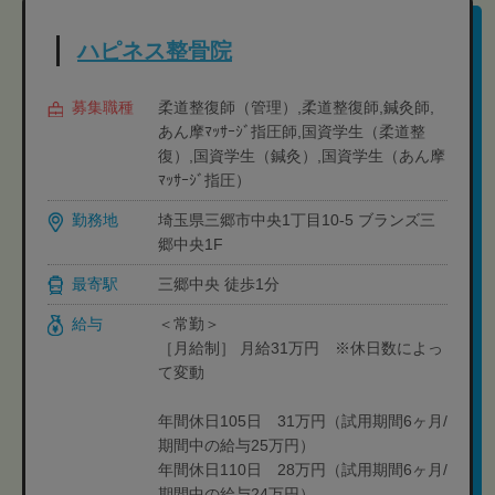
ハピネス整骨院
募集職種
柔道整復師（管理）,柔道整復師,鍼灸師,
あん摩ﾏｯｻｰｼﾞ指圧師,国資学生（柔道整
復）,国資学生（鍼灸）,国資学生（あん摩
ﾏｯｻｰｼﾞ指圧）
勤務地
埼玉県三郷市中央1丁目10-5 ブランズ三
郷中央1F
最寄駅
三郷中央 徒歩1分
給与
＜常勤＞
［月給制］ 月給31万円 ※休日数によっ
て変動
年間休日105日 31万円（試用期間6ヶ月/
期間中の給与25万円）
年間休日110日 28万円（試用期間6ヶ月/
期間中の給与24万円）