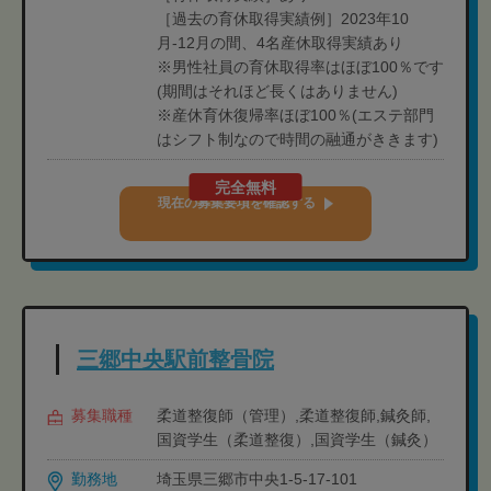
［過去の育休取得実績例］2023年10
月-12月の間、4名産休取得実績あり
※男性社員の育休取得率はほぼ100％です
(期間はそれほど長くはありません)
※産休育休復帰率ほぼ100％(エステ部門
はシフト制なので時間の融通がききます)
完全無料
現在の募集要項を確認する
三郷中央駅前整骨院
募集職種
柔道整復師（管理）,柔道整復師,鍼灸師,
国資学生（柔道整復）,国資学生（鍼灸）
勤務地
埼玉県三郷市中央1-5-17-101