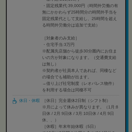
・固定残業代:39,000円（時間外労働の有
無にかかわらず25時間分の時間外手当を
固定残業代として支給し、25時間を超え
る時間外労働分は追加で支給）
［対象者のみ支給］
・住宅手当:3万円
※配属先店舗から徒歩30分圏内にお住ま
いの方が対象になります。（交通費支給
は無し）
※契約者が社員本人であれば、同棲など
の場合でも補助が出ます。
→借り上げ社宅制度（レオパレス物件）
を利用する場合は同棲不可
休日・休暇
［休日］完全週休2日制（シフト制）
※月によって休みが異なります。（1月:8
日休 / 2月:9日休 / 3月:10日休 / 4月:9日
休、、）
［休暇］年末年始休暇（5日）