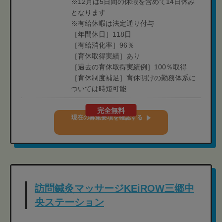
※12月は5日間の休暇を含めて14日休み
となります
※有給休暇は法定通り付与
［年間休日］118日
［有給消化率］96％
［育休取得実績］あり
［過去の育休取得実績例］100％取得
［育休制度補足］育休明けの勤務体系に
ついては時短可能
完全無料
現在の募集要項を確認する
訪問鍼灸マッサージKEiROW三郷中
央ステーション