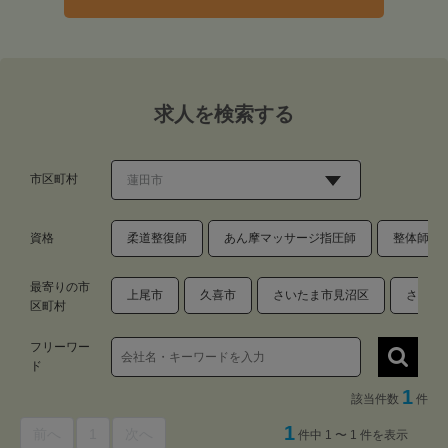
求人を検索する
市区町村
資格
柔道整復師
あん摩マッサージ指圧師
整体師・
最寄りの市
上尾市
久喜市
さいたま市見沼区
さいた
区町村
フリーワー
ド
1
該当件数
件
1
前へ
1
次へ
件中 1 〜 1 件を表示