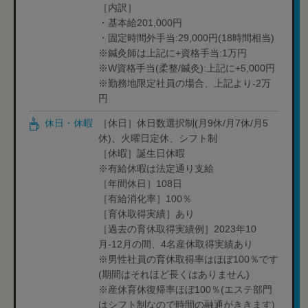
［内訳］
・基本給201,000円
・固定時間外手当:29,000円(18時間相当)
※鍼灸師は上記に+資格手当:1万円
※W資格手当(柔整/鍼灸):上記に+5,000円
※勤務地限定社員の場合、上記より-2万
円
休日・休暇
［休日］休日数選択制(月9休/月7休/月5
休)、火曜日定休、シフト制
［休暇］誕生日休暇
※有給休暇は法定通り支給
［年間休日］108日
［有給消化率］100％
［育休取得実績］あり
［過去の育休取得実績例］2023年10
月-12月の間、4名産休取得実績あり
※男性社員の育休取得率はほぼ100％です
(期間はそれほど長くはありません)
※産休育休復帰率ほぼ100％(エステ部門
はシフト制なので時間の融通がききます)