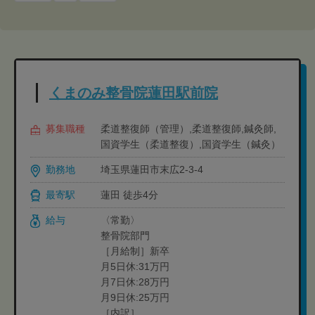
くまのみ整骨院蓮田駅前院
募集職種
柔道整復師（管理）,柔道整復師,鍼灸師,
国資学生（柔道整復）,国資学生（鍼灸）
勤務地
埼玉県蓮田市末広2-3-4
最寄駅
蓮田 徒歩4分
給与
〈常勤〉
整骨院部門
［月給制］新卒
月5日休:31万円
月7日休:28万円
月9日休:25万円
［内訳］