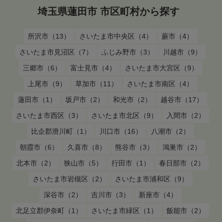
埼玉県蓮田市 市区町村から探す
所沢市（13）
さいたま市中央区（4）
蕨市（4）
さいたま市見沼区（7）
ふじみ野市（3）
川越市（9）
三郷市（6）
富士見市（4）
さいたま市大宮区（9）
上尾市（9）
草加市（11）
さいたま市南区（4）
蓮田市（1）
坂戸市（2）
和光市（2）
越谷市（17）
さいたま市西区（3）
さいたま市北区（9）
入間市（2）
比企郡滑川町（1）
川口市（16）
八潮市（2）
朝霞市（6）
久喜市（8）
熊谷市（3）
鴻巣市（2）
北本市（2）
狭山市（5）
行田市（1）
春日部市（2）
さいたま市岩槻区（2）
さいたま市浦和区（9）
深谷市（2）
吉川市（3）
新座市（4）
北足立郡伊奈町（1）
さいたま市緑区（1）
飯能市（2）