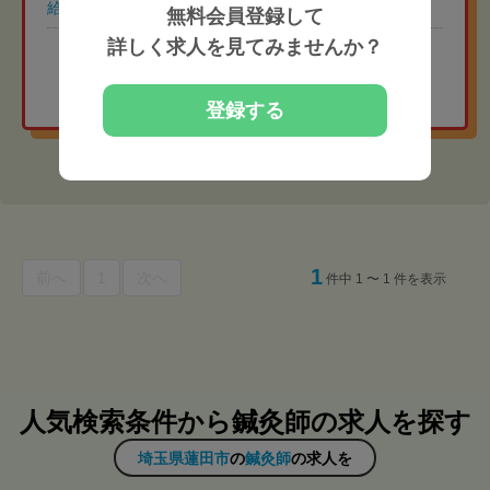
給与
常勤 月給32万円
無料会員登録して
詳しく求人を見てみませんか？
地域相場より給与高めの
非公開求人を紹介してもらう
登録する
1
前へ
1
次へ
件中 1 〜 1 件を表示
人気検索条件から鍼灸師の求人を探す
埼玉県蓮田市
の
鍼灸師
の求人を