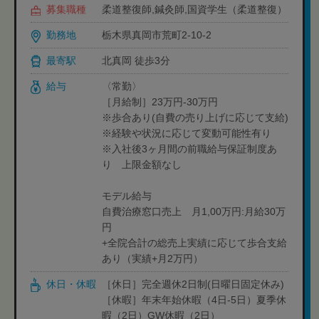
募集職種
柔道整復師,鍼灸師,国資学生（柔道整復）
勤務地
栃木県真岡市荒町2-10-2
最寄駅
北真岡 徒歩3分
給与
〈常勤〉
［月給制］23万円-30万円
※歩合あり(自費の売り上げに応じて支給)
※経験や状況に応じて変動可能性有り
※入社後3ヶ月間の前職給与保証制度あ
り 上限金額なし
モデル給与
自費治療窓口売上 月1,00万円:月給30万
円
+全院合計の総売上実績に応じて歩合支給
あり（実績+月2万円）
休日・休暇
［休日］完全週休2日制(日曜日固定休み)
［休暇］年末年始休暇（4日-5日）夏季休
暇（2日）GW休暇（2日）