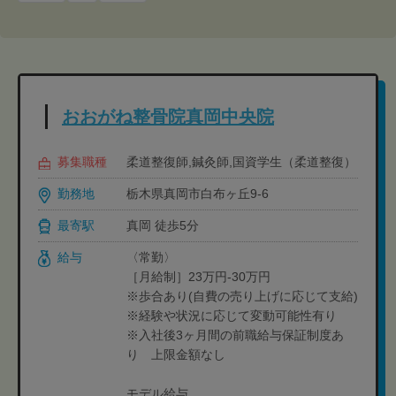
おおがね整骨院真岡中央院
募集職種
柔道整復師,鍼灸師,国資学生（柔道整復）
勤務地
栃木県真岡市白布ヶ丘9-6
最寄駅
真岡 徒歩5分
給与
〈常勤〉
［月給制］23万円-30万円
※歩合あり(自費の売り上げに応じて支給)
※経験や状況に応じて変動可能性有り
※入社後3ヶ月間の前職給与保証制度あ
り 上限金額なし
モデル給与