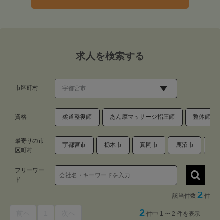
求人を検索する
市区町村
資格
柔道整復師
あん摩マッサージ指圧師
整体師・
最寄りの市
宇都宮市
栃木市
真岡市
鹿沼市
足
区町村
フリーワー
ド
2
該当件数
件
2
前へ
1
次へ
件中 1 〜 2 件を表示