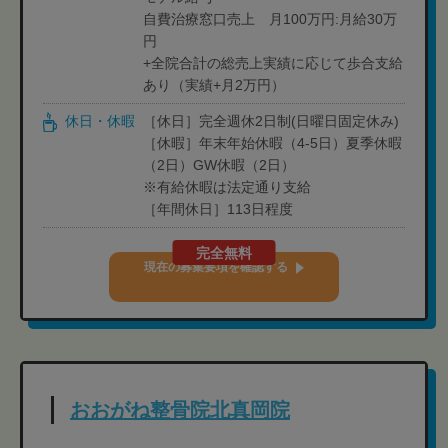
自費治療窓口売上 月100万円:月給30万
円
+全院合計の総売上実績に応じて歩合支給
あり（実績+月2万円）
休日・休暇
［休日］完全週休2日制(日曜日固定休み)
［休暇］年末年始休暇（4-5日）夏季休暇
（2日）GW休暇（2日）
※有給休暇は法定通り支給
［年間休日］113日程度
完全無料
現在の募集要項を確認する
おおがね整骨院北真岡院