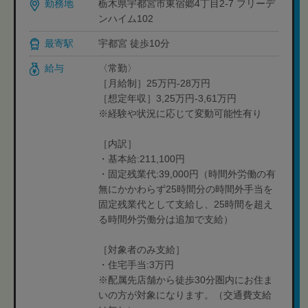
勤務地
栃木県宇都宮市東宿郷4丁目2-7 フリーデ
ンハイム102
最寄駅
宇都宮 徒歩10分
給与
〈常勤〉
［月給制］25万円-28万円
［想定年収］3,25万円-3,61万円
※経験や状況に応じて変動可能性有り
［内訳］
・基本給:211,100円
・固定残業代:39,000円（時間外労働の有
無にかかわらず25時間分の時間外手当を
固定残業代として支給し、25時間を超え
る時間外労働分は追加で支給）
［対象者のみ支給］
・住宅手当:3万円
※配属先店舗から徒歩30分圏内にお住ま
いの方が対象になります。（交通費支給