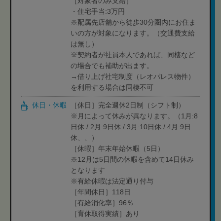
［対象者のみ支給］
・住宅手当:3万円
※配属先店舗から徒歩30分圏内にお住ま
いの方が対象になります。（交通費支給
は無し）
※契約者が社員本人であれば、同棲など
の場合でも補助が出ます。
→借り上げ社宅制度（レオパレス物件）
を利用する場合は同棲不可
休日・休暇
［休日］完全週休2日制（シフト制）
※月によって休みが異なります。（1月:8
日休 / 2月:9日休 / 3月:10日休 / 4月:9日
休、、）
［休暇］年末年始休暇（5日）
※12月は5日間の休暇を含めて14日休み
となります
※有給休暇は法定通り付与
［年間休日］118日
［有給消化率］96％
［育休取得実績］あり