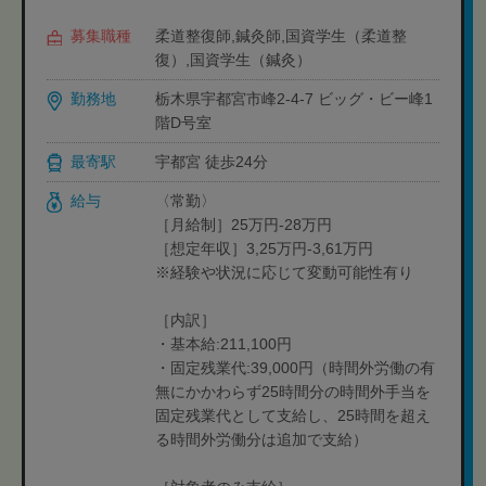
募集職種
柔道整復師,鍼灸師,国資学生（柔道整
復）,国資学生（鍼灸）
勤務地
栃木県宇都宮市峰2-4-7 ビッグ・ビー峰1
階D号室
最寄駅
宇都宮 徒歩24分
給与
〈常勤〉
［月給制］25万円-28万円
［想定年収］3,25万円-3,61万円
※経験や状況に応じて変動可能性有り
［内訳］
・基本給:211,100円
・固定残業代:39,000円（時間外労働の有
無にかかわらず25時間分の時間外手当を
固定残業代として支給し、25時間を超え
る時間外労働分は追加で支給）