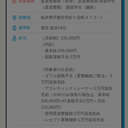
募集職種
柔道整復師（管理）,柔道整復師,国資学生
（柔道整復）,国資学生（鍼灸）
勤務地
栃木県宇都宮市針ケ谷町４７２−７
最寄駅
雀宮 徒歩24分
給与
［月給制］225,000円‐
［内訳］
・基本給:205,000円
・国家資格手当:2万円
［対象者のみ支給］
・ダブル資格手当（柔整鍼灸に限る）:2
万円追加支給
・アスレティックトレーナー:1万円追加
支給（※ATのみ保有の場合は、基本給
205,000円+AT資格手当1万円＝月給
215,000円）
・管理柔道整復師:2万円追加支給
・レセプト業務補助:1万円追加支給