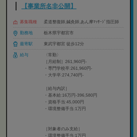
【事業所名非公開】
募集職種
柔道整復師,鍼灸師,あん摩ﾏｯｻｰｼﾞ指圧師
勤務地
栃木県宇都宮市
最寄駅
東武宇都宮 徒歩12分
給与
〈常勤〉
［月給制］261,960円-
・専門学校卒:261,960円-
・大学卒:274,740円-
［給与内訳］
・基本給:16万円-396,580円
・資格手当:45,000円
・環境整備手当:1万円
［対象者のみ支給］
・環境整備手当:1万円