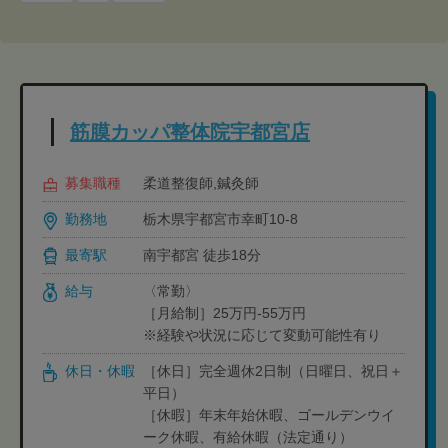
筋膜カッパ整体院宇都宮店
募集職種
柔道整復師,鍼灸師
勤務地
栃木県宇都宮市幸町10-8
最寄駅
南宇都宮 徒歩18分
給与
〈常勤〉
［月給制］25万円-55万円
※経験や状況に応じて変動可能性有り
休日・休暇
［休日］完全週休2日制（日曜日、祝日＋
平日）
［休暇］年末年始休暇、ゴールデンウイ
ーク休暇、有給休暇（法定通り）