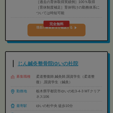
［過去の育休取得実績例］100％取得
［育休制度補足］育休明けの勤務体系に
ついては時短可能
完全無料
現在の募集要項を確認する
じん鍼灸整骨院ゆいの杜院
募集職種
柔道整復師,鍼灸師,国資学生（柔道整
復）,国資学生（鍼灸）
勤務地
栃木県宇都宮市ゆいの杜3-4-3 MTクリア
ネス106
最寄駅
ゆいの杜中央 徒歩10分