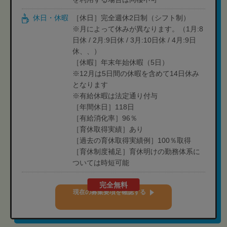
休日・休暇
［休日］完全週休2日制（シフト制）
※月によって休みが異なります。（1月:8
日休 / 2月:9日休 / 3月:10日休 / 4月:9日
休、、）
［休暇］年末年始休暇（5日）
※12月は5日間の休暇を含めて14日休み
となります
※有給休暇は法定通り付与
［年間休日］118日
［有給消化率］96％
［育休取得実績］あり
［過去の育休取得実績例］100％取得
［育休制度補足］育休明けの勤務体系に
ついては時短可能
完全無料
現在の募集要項を確認する