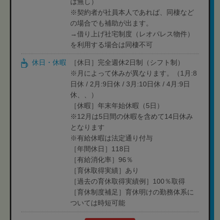
は無し）
※契約者が社員本人であれば、同棲など
の場合でも補助が出ます。
→借り上げ社宅制度（レオパレス物件）
を利用する場合は同棲不可
休日・休暇
［休日］完全週休2日制（シフト制）
※月によって休みが異なります。（1月:8
日休 / 2月:9日休 / 3月:10日休 / 4月:9日
休、、）
［休暇］年末年始休暇（5日）
※12月は5日間の休暇を含めて14日休み
となります
※有給休暇は法定通り付与
［年間休日］118日
［有給消化率］96％
［育休取得実績］あり
［過去の育休取得実績例］100％取得
［育休制度補足］育休明けの勤務体系に
ついては時短可能