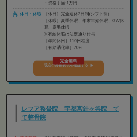
・資格手当:1万円
休日・休暇
［休日］完全週休2日制(シフト制)
［休暇］夏季休暇、年末年始休暇、GW休
暇、慶弔休暇
※有給休暇は法定通り付与
［年間休日］110日程度
［有給消化率］70%
完全無料
現在の募集要項を確認する
レフア整骨院 宇都宮針ヶ谷院 て
て整骨院