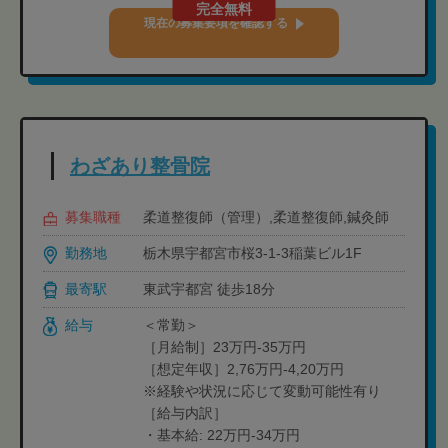
完全無料
現在の募集要項を確認する
わざあり整骨院
募集職種
柔道整復師（管理）,柔道整復師,鍼灸師
勤務地
栃木県宇都宮市桜3-1-3稲葉ビル1F
最寄駅
東武宇都宮 徒歩18分
給与
＜常勤＞
［月給制］23万円-35万円
［想定年収］2,76万円‐4,20万円
※経験や状況に応じて変動可能性有り
［給与内訳］
・基本給: 22万円-34万円