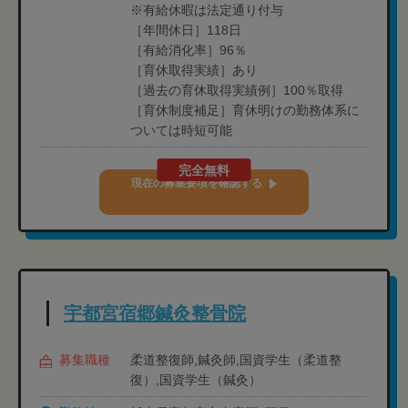
※有給休暇は法定通り付与
［年間休日］118日
［有給消化率］96％
［育休取得実績］あり
［過去の育休取得実績例］100％取得
［育休制度補足］育休明けの勤務体系に
ついては時短可能
完全無料
現在の募集要項を確認する
宇都宮宿郷鍼灸整骨院
募集職種
柔道整復師,鍼灸師,国資学生（柔道整
復）,国資学生（鍼灸）