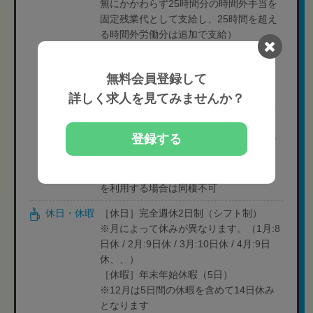
無にかかわらず25時間分の時間外手当を
固定残業代として支給し、25時間を超え
る時間外労働分は追加で支給）
［対象者のみ支給］
無料会員登録して
・住宅手当:3万円
※配属先店舗から徒歩30分圏内にお住ま
詳しく求人を見てみませんか？
いの方が対象になります。（交通費支給
は無し）
登録する
※契約者が社員本人であれば、同棲など
の場合でも補助が出ます。
→借り上げ社宅制度（レオパレス物件）
を利用する場合は同棲不可
休日・休暇
［休日］完全週休2日制（シフト制）
※月によって休みが異なります。（1月:8
日休 / 2月:9日休 / 3月:10日休 / 4月:9日
休、、）
［休暇］年末年始休暇（5日）
※12月は5日間の休暇を含めて14日休み
となります