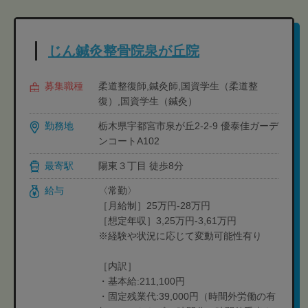
じん鍼灸整骨院泉が丘院
募集職種
柔道整復師,鍼灸師,国資学生（柔道整
復）,国資学生（鍼灸）
勤務地
栃木県宇都宮市泉が丘2-2-9 優泰佳ガーデ
ンコートA102
最寄駅
陽東３丁目 徒歩8分
給与
〈常勤〉
［月給制］25万円-28万円
［想定年収］3,25万円-3,61万円
※経験や状況に応じて変動可能性有り
［内訳］
・基本給:211,100円
・固定残業代:39,000円（時間外労働の有