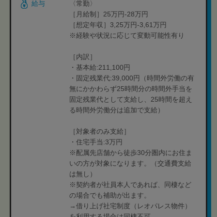
給与
〈常勤〉
［月給制］25万円-28万円
［想定年収］3,25万円-3,61万円
※経験や状況に応じて変動可能性有り
［内訳］
・基本給:211,100円
・固定残業代:39,000円（時間外労働の有
無にかかわらず25時間分の時間外手当を
固定残業代として支給し、25時間を超え
る時間外労働分は追加で支給）
［対象者のみ支給］
・住宅手当:3万円
※配属先店舗から徒歩30分圏内にお住ま
いの方が対象になります。（交通費支給
は無し）
※契約者が社員本人であれば、同棲など
の場合でも補助が出ます。
→借り上げ社宅制度（レオパレス物件）
を利用する場合は同棲不可