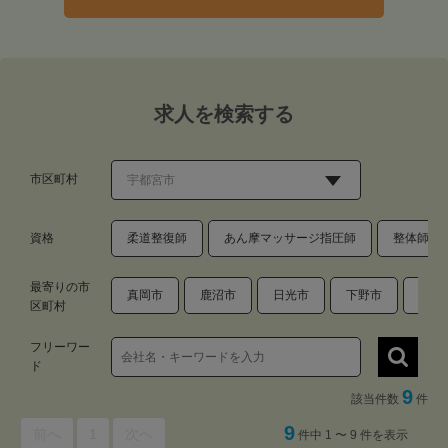
求人を検索する
市区町村
資格
柔道整復師
あん摩マッサージ指圧師
整体師・
最寄りの市
真岡市
鹿沼市
日光市
下野市
河内
区町村
フリーワー
ド
9
該当件数
件
9
前へ
1
次へ
件中 1 〜 9 件を表示