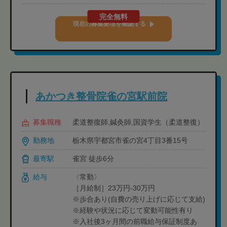
完全無料
現在の募集要項を確認する
あかつき整骨院雀の宮駅前院
募集職種
柔道整復師,鍼灸師,国資学生（柔道整復）
勤務地
栃木県宇都宮市雀の宮4丁目3番15号
最寄駅
雀宮 徒歩6分
給与
〈常勤〉
［月給制］23万円-30万円
※歩合あり(自費の売り上げに応じて支給)
※経験や状況に応じて変動可能性有り
※入社後3ヶ月間の前職給与保証制度あ