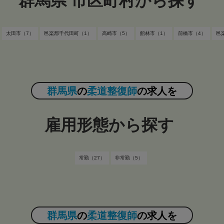
群馬県 市区町村から探す
太田市（7）
邑楽郡千代田町（1）
高崎市（5）
館林市（1）
前橋市（4）
邑
群馬県
の
柔道整復師
の求人を
雇用形態から探す
常勤（27）
非常勤（5）
群馬県
の
柔道整復師
の求人を