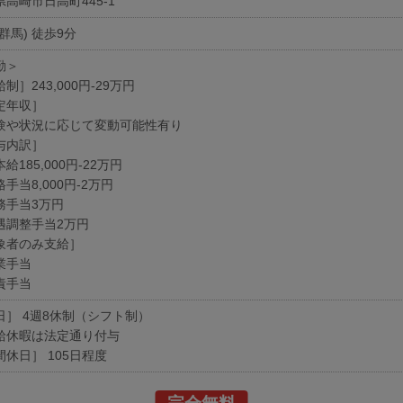
高崎市日高町445-1
群馬) 徒歩9分
勤＞
制］243,000円-29万円
定年収］
験や状況に応じて変動可能性有り
与内訳］
給185,000円-22万円
手当8,000円-2万円
務手当3万円
遇調整手当2万円
象者のみ支給］
業手当
責手当
日］ 4週8休制（シフト制）
給休暇は法定通り付与
間休日］ 105日程度