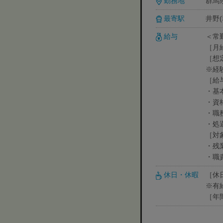
勤務地
群馬県
最寄駅
井野(
給与
＜常
［月給
［想
※経
［給
・基本
・資格
・職
・処
［対
・残
・職
休日・休暇
［休
※有
［年