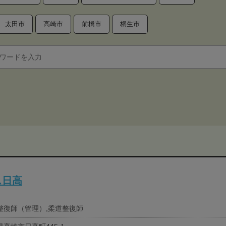
太田市
高崎市
前橋市
桐生市
ス日高
整復師（管理）,柔道整復師