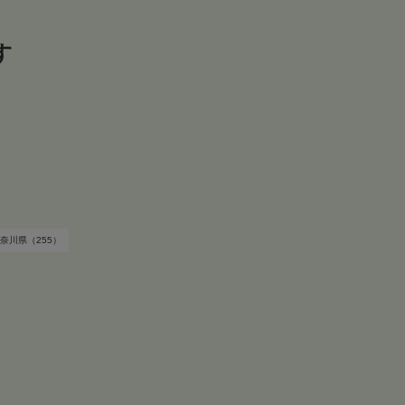
す
奈川県（255）