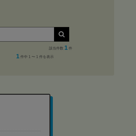
1
該当件数
件
1
件中 1 〜 1 件を表示