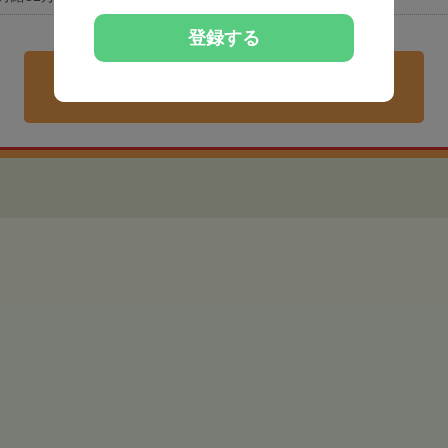
登録する
地域相場より給与高めの
非公開求人を紹介してもらう