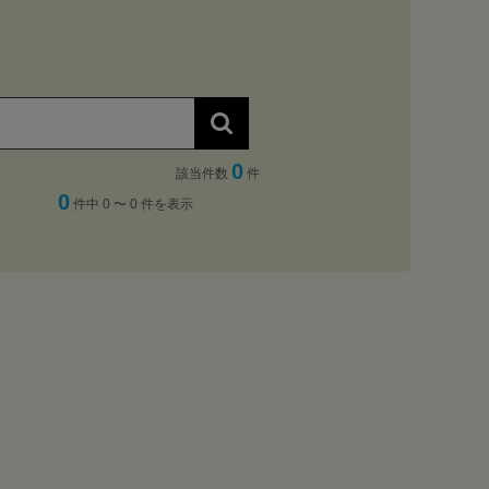
0
該当件数
件
0
件中 0 〜 0 件を表示