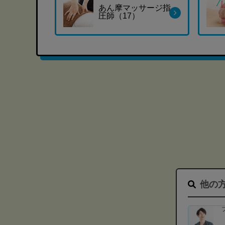
あん摩マッサージ指
圧師（17）
他の