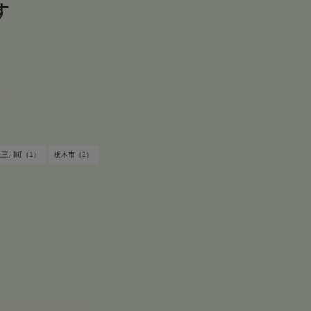
す
す
上三川町（1）
栃木市（2）