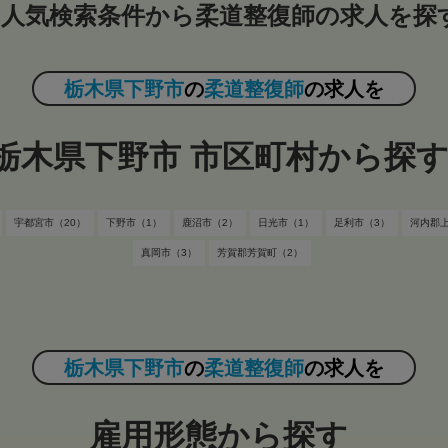
人気検索条件から柔道整復師の求人を探
栃木県下野市
の
柔道整復師
の求人を
栃木県下野市 市区町村から探
宇都宮市（20）
下野市（1）
鹿沼市（2）
日光市（1）
足利市（3）
河内郡
真岡市（3）
芳賀郡芳賀町（2）
栃木県下野市
の
柔道整復師
の求人を
雇用形態から探す