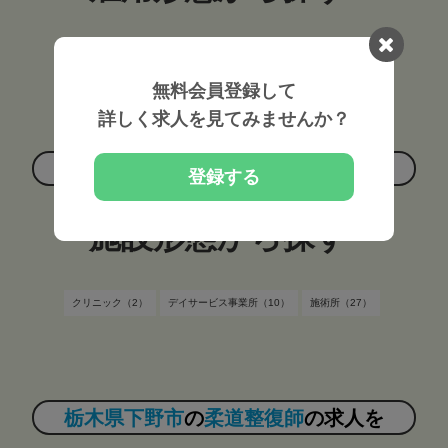
常勤（37）
非常勤（6）
無料会員登録して
詳しく求人を見てみませんか？
栃木県下野市
の
柔道整復師
の求人を
登録する
施設形態から探す
クリニック（2）
デイサービス事業所（10）
施術所（27）
栃木県下野市
の
柔道整復師
の求人を