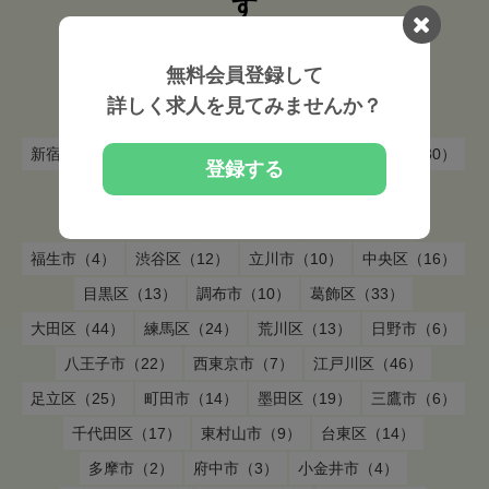
す
東京都青梅市
の
柔道整復師
の求人を
無料会員登録して
東京都青梅市 市区町村から探す
詳しく求人を見てみませんか？
新宿区（16）
中野区（7）
杉並区（29）
板橋区（30）
登録する
江東区（22）
東大和市（2）
豊島区（12）
世田谷区（38）
狛江市（2）
小平市（11）
福生市（4）
渋谷区（12）
立川市（10）
中央区（16）
目黒区（13）
調布市（10）
葛飾区（33）
大田区（44）
練馬区（24）
荒川区（13）
日野市（6）
八王子市（22）
西東京市（7）
江戸川区（46）
足立区（25）
町田市（14）
墨田区（19）
三鷹市（6）
千代田区（17）
東村山市（9）
台東区（14）
多摩市（2）
府中市（3）
小金井市（4）