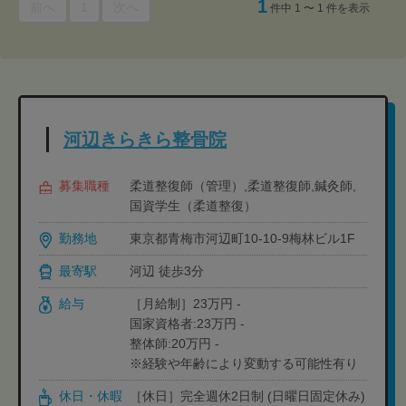
1
前へ
1
次へ
件中 1 〜 1 件を表示
河辺きらきら整骨院
募集職種
柔道整復師（管理）,柔道整復師,鍼灸師,
国資学生（柔道整復）
勤務地
東京都青梅市河辺町10-10-9梅林ビル1F
最寄駅
河辺 徒歩3分
給与
［月給制］23万円 -
国家資格者:23万円 -
整体師:20万円 -
※経験や年齢により変動する可能性有り
休日・休暇
［休日］完全週休2日制 (日曜日固定休み)