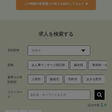
この地域の希望通りの求人を紹介してもらう
求人を検索する
市区町村
資格
あん摩マッサージ指圧師
鍼灸師
整体師・セラ
最寄りの市
入間市
飯能市
羽村市
あきる野市
区町村
フリーワー
ド
1
該当件数
件