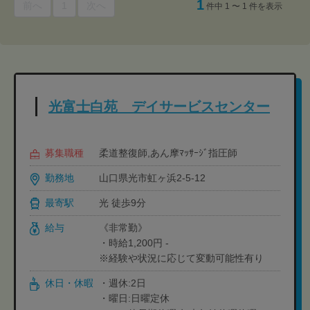
1
前へ
1
次へ
件中 1 〜 1 件を表示
光富士白苑 デイサービスセンター
募集職種
柔道整復師,あん摩ﾏｯｻｰｼﾞ指圧師
勤務地
山口県光市虹ヶ浜2-5-12
最寄駅
光 徒歩9分
給与
《非常勤》
・時給1,200円 -
※経験や状況に応じて変動可能性有り
休日・休暇
・週休:2日
・曜日:日曜定休