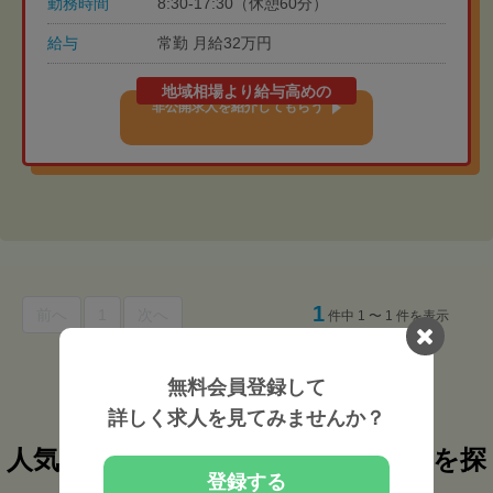
勤務時間
8:30-17:30（休憩60分）
給与
常勤 月給32万円
地域相場より給与高めの
非公開求人を紹介してもらう
1
前へ
1
次へ
件中 1 〜 1 件を表示
無料会員登録して
詳しく求人を見てみませんか？
人気検索条件から柔道整復師の求人を探
登録する
す