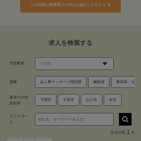
この地域の希望通りの求人を紹介してもらう
求人を検索する
市区町村
資格
あん摩マッサージ指圧師
鍼灸師
整体師・セラ
最寄りの市
下関市
宇部市
山口市
光市
区町村
フリーワー
ド
1
該当件数
件