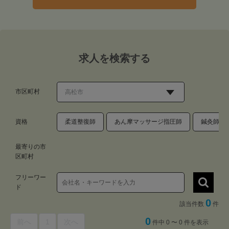
求人を検索する
市区町村
資格
柔道整復師
あん摩マッサージ指圧師
鍼灸師
最寄りの市
区町村
フリーワー
ド
0
該当件数
件
0
前へ
1
次へ
件中 0 〜 0 件を表示