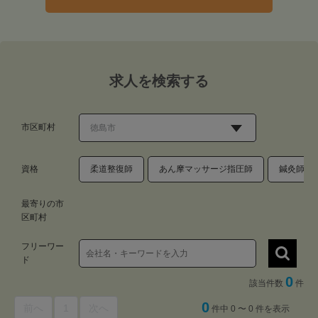
求人を検索する
市区町村
資格
柔道整復師
あん摩マッサージ指圧師
鍼灸師
最寄りの市
区町村
フリーワー
ド
0
該当件数
件
0
前へ
1
次へ
件中 0 〜 0 件を表示