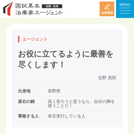
MENU
会員登録
エージェント
お役に立てるように最善を
尽くします！
佐野 美咲
出身地
長野県
座右の銘
高く登ろうと思うなら、自分の脚を
使うことだ！
尊敬する人
有言実行している人