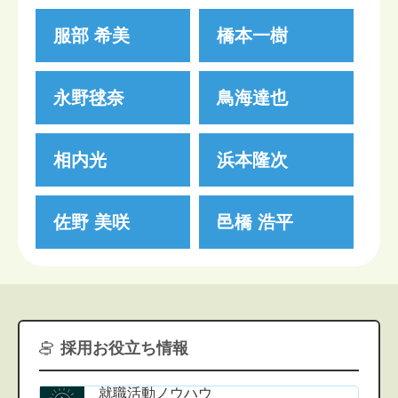
服部 希美
橋本一樹
永野毬奈
鳥海達也
相内光
浜本隆次
佐野 美咲
邑橋 浩平
採用お役立ち情報
就職活動ノウハウ