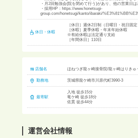
・月2回勉強会(院を閉めて行う)があり、他の営業日
・採用HP：https://www.honetsugi-
group.com/honetsugi/kanto/ibaraki/%E3
［休日］週休2日制（日曜日・祝日固定
［休暇］夏季休暇・年末年始休暇
休日・休暇
※有給休暇は法定通り支給
［年間休日］110日
店舗名
ほねつぎ龍ヶ崎接骨院/龍ヶ崎はりきゅ
勤務地
茨城県龍ケ崎市川原代町3990-3
入地 徒歩15分
最寄駅
竜ケ崎 徒歩18分
佐貫 徒歩44分
運営会社情報