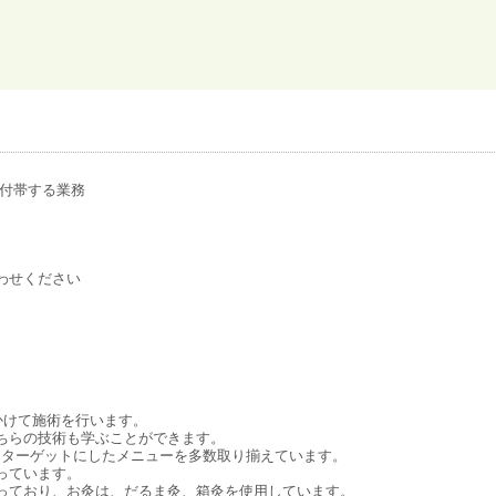
に付帯する業務
わせください
かけて施術を行います。
ちらの技術も学ぶことができます。
性をターゲットにしたメニューを多数取り揃えています。
っています。
っており、お灸は、だるま灸、箱灸を使用しています。