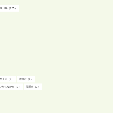
奈川県（255）
牛久市（2）
結城市（2）
ひたちなか市（2）
笠間市（2）