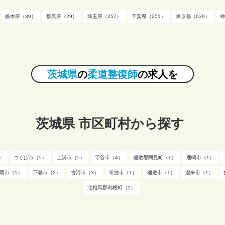
栃木県（39）
群馬県（29）
埼玉県（257）
千葉県（251）
東京都（639）
神
茨城県
の
柔道整復師
の求人を
茨城県 市区町村から探す
）
つくば市（5）
土浦市（5）
守谷市（4）
稲敷郡阿見町（1）
鹿嶋市（1）
岡市（1）
下妻市（2）
古河市（3）
常総市（1）
稲敷市（1）
潮来市（1）
北相馬郡利根町（1）