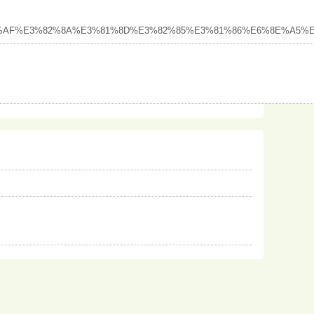
3%81%AF%E3%82%8A%E3%81%8D%E3%82%85%E3%81%86%E6%8E%A5