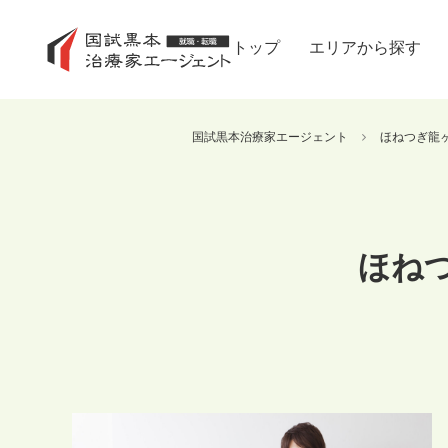
トップ
エリアから探す
国試黒本治療家エージェント
ほねつぎ龍
ほね