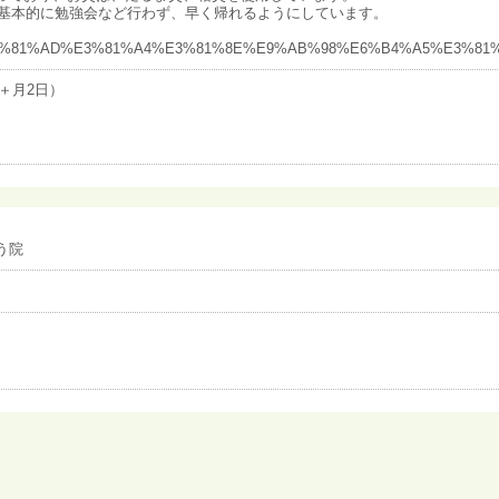
は基本的に勉強会など行わず、早く帰れるようにしています。
%81%BB%E3%81%AD%E3%81%A4%E3%81%8E%E9%AB%98%E6%B4%A5%E
＋月2日）
う院