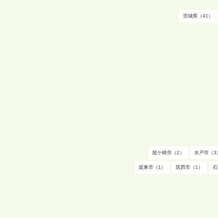
茨城県（41）
龍ケ崎市（2）
水戸市（3
坂東市（1）
筑西市（1）
石