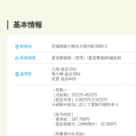
基本情報
勤務地
茨城県龍ケ崎市川原代町3990-3
募集職種
柔道整復師（管理）/柔道整復師/鍼灸師
入地 徒歩15分
最寄駅
竜ケ崎 徒歩18分
佐貫 徒歩44分
＜常勤＞
［月給制］23万円-45万円
［想定年収］3,00万円-3,50万円
※経験や状況に応じて変動可能性有り
［給与内訳］
・基本給：197,700円-
・固定残業代（24時間分）:32,300円-
［対象者のみ支給］