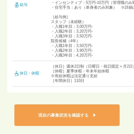
・インセンティブ：5万円-10万円（管理職のみ
給与
・住宅手当：あり（単身者のみ対象） ※詳細
［給与例］
スタッフ（未経験）
・入職1年目：3,00万円-
・入職2年目：3,20万円-
・入職3年目：3,50万円-
院長候補（4年）
・入職1年目：3,50万円-
・入職2年目：3,90万円-
・入職3年目：4,20万円-
［休日］週休2日制（日曜日・祝日固定＋月2日
［休暇］夏季休暇・年末年始休暇
休日・休暇
※有給休暇は法定通り支給
［年間休日］110日
現在の募集状況を確認する