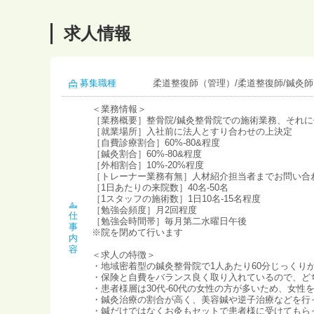
求人情報
募集職種
柔道整復師（管理）/柔道整復師/鍼灸師
＜業務情報＞
［業務概要］整骨院/鍼灸整骨院での施術業務、それ
［就業場所］入社前に法人とすり合わせの上決定
［自費診療割合］60%-80&程度
［鍼灸割合］60%-80&程度
［外相割合］10%-20%程度
［トレーナー業務有無］人材紹介担当者までお問い合
［1日あたりの来院数］40名-50名
［1スタッフの施術数］1日10名-15名程度
［勉強会頻度］月2回程度
仕
［勉強会時間帯］毎月第二水曜日午後
事
※院を閉めて行います
内
容
＜求人の特徴＞
・地域密着型の鍼灸整骨院で1人あたり60分じっくり
・保険と自費をバランス良く取り入れているので、ど
・患者様層は30代-60代の女性の方が多いため、女
・鍼灸治療の割合が高く、美容鍼や逆子治療などを行
・鍼だけではなくお灸もセットで患者様に受けてもら