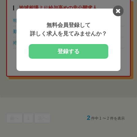
地域相場より給与高めの非公開求人
特徴
年間休日110日以上
土日祝休み
無料会員登録して
勤務時間
8:30-17:30（休憩60分）
詳しく求人を見てみませんか？
給与
常勤 月給32万円
登録する
地域相場より給与高めの
非公開求人を紹介してもらう
2
前へ
1
次へ
件中 1 〜 2 件を表示