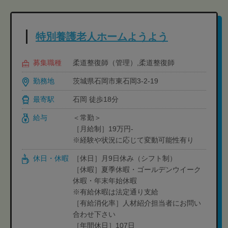
特別養護老人ホームようよう
募集職種
柔道整復師（管理）,柔道整復師
勤務地
茨城県石岡市東石岡3-2-19
最寄駅
石岡 徒歩18分
給与
＜常勤＞
［月給制］19万円-
※経験や状況に応じて変動可能性有り
休日・休暇
［休日］月9日休み（シフト制）
［休暇］夏季休暇・ゴールデンウイーク
休暇・年末年始休暇
※有給休暇は法定通り支給
［有給消化率］人材紹介担当者にお問い
合わせ下さい
［年間休日］107日