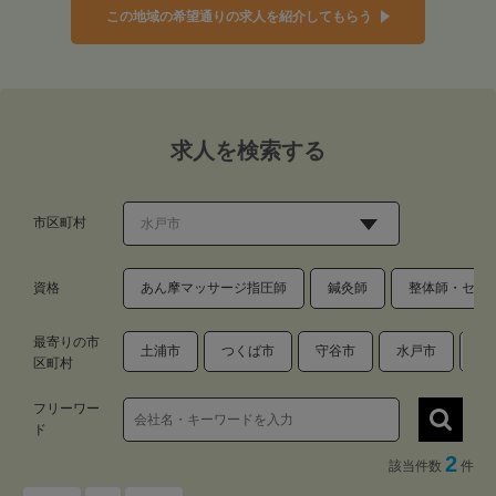
この地域の希望通りの求人を紹介してもらう
求人を検索する
市区町村
資格
あん摩マッサージ指圧師
鍼灸師
整体師・セラ
最寄りの市
土浦市
つくば市
守谷市
水戸市
古
区町村
フリーワー
ド
2
該当件数
件