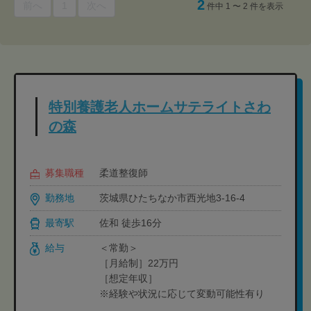
2
前へ
1
次へ
件中 1 〜 2 件を表示
特別養護老人ホームサテライトさわ
の森
募集職種
柔道整復師
勤務地
茨城県ひたちなか市西光地3-16-4
最寄駅
佐和 徒歩16分
給与
＜常勤＞
［月給制］22万円
［想定年収］
※経験や状況に応じて変動可能性有り