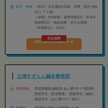
休日・休暇
［休日］完全週休2日制、日曜・祝日+他1
日(シフト制)
［休暇］GW休暇・夏季休暇5日・年末年
始休暇5日・有給休暇・忌引き休暇
［年間休日］ 120日
完全無料
現在の募集要項を確認する
土浦すずらん鍼灸整骨院
募集職種
柔道整復師,鍼灸師,あん摩ﾏｯｻｰｼﾞ指圧師,
国資学生（柔道整復）,国資学生（鍼灸）,
国資学生（あん摩ﾏｯｻｰｼﾞ指圧）
勤務地
茨城県土浦市小岩田東1-4-26