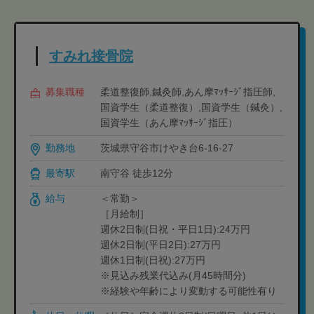
すみれ接骨院
募集職種
柔道整復師,鍼灸師,あん摩ﾏｯｻｰｼﾞ指圧師,
国資学生（柔道整復）,国資学生（鍼灸）,
国資学生（あん摩ﾏｯｻｰｼﾞ指圧）
勤務地
茨城県守谷市けやき台6-16-27
最寄駅
南守谷 徒歩12分
給与
＜常勤＞
［月給制］
週休2日制(日祝・平日1日):24万円
週休2日制(平日2日):27万円
週休1日制(日祝):27万円
※見込み残業代込み(月45時間分)
※経験や年齢により変動する可能性有り