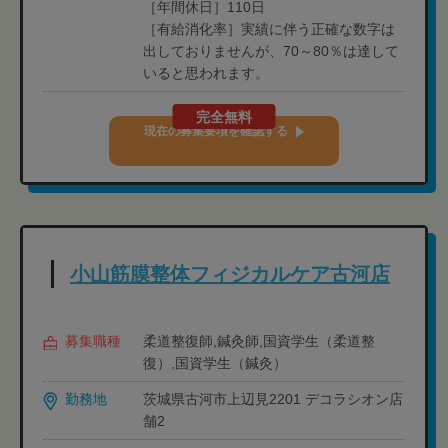
［年間休日］110日
［有給消化率］実績に伴う正確な数字は
出しておりませんが、70～80％は達して
いると思われます。
完全無料
現在の募集要項を確認する
小山筋膜整体フィジカルケア古河店
募集職種
柔道整復師,鍼灸師,国資学生（柔道整
復）,国資学生（鍼灸）
勤務地
茨城県古河市上辺見2201 デコラシオン店
舗2