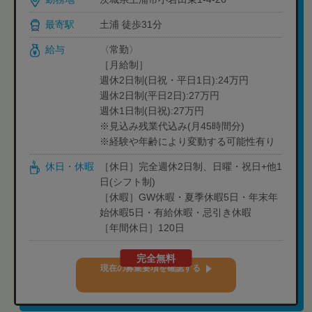
最寄駅
土浦 徒歩31分
給与
〈常勤〉
［月給制］
週休2日制(日祝・平日1日):24万円
週休2日制(平日2日):27万円
週休1日制(日祝):27万円
※見込み残業代込み(月45時間分)
※経験や年齢により変動する可能性有り
休日・休暇
［休日］完全週休2日制、日曜・祝日+他1
日(シフト制)
［休暇］GW休暇・夏季休暇5日・年末年
始休暇5日・有給休暇・忌引き休暇
［年間休日］120日
完全無料
現在の募集要項を確認する