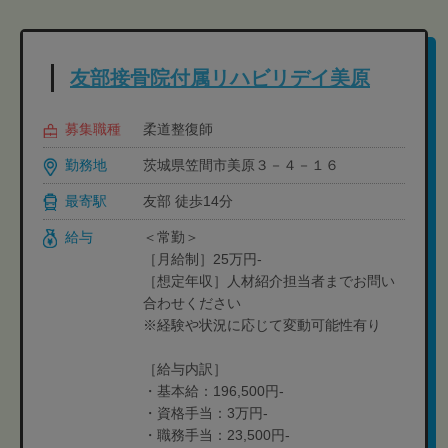
友部接骨院付属リハビリデイ美原
募集職種
柔道整復師
勤務地
茨城県笠間市美原３－４－１６
最寄駅
友部 徒歩14分
給与
＜常勤＞
［月給制］25万円-
［想定年収］人材紹介担当者までお問い
合わせください
※経験や状況に応じて変動可能性有り
［給与内訳］
・基本給：196,500円-
・資格手当：3万円-
・職務手当：23,500円-