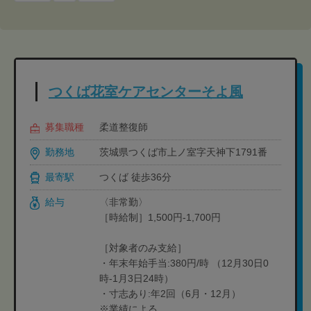
つくば花室ケアセンターそよ風
募集職種
柔道整復師
勤務地
茨城県つくば市上ノ室字天神下1791番
最寄駅
つくば 徒歩36分
給与
〈非常勤〉
［時給制］1,500円-1,700円
［対象者のみ支給］
・年末年始手当:380円/時 （12月30日0
時-1月3日24時）
・寸志あり:年2回（6月・12月）
※業績による