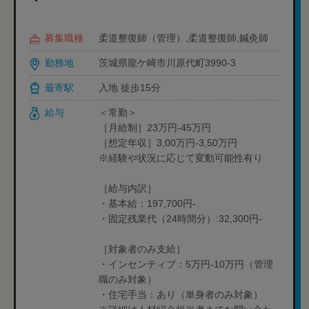
募集職種
柔道整復師（管理）,柔道整復師,鍼灸師
勤務地
茨城県龍ケ崎市川原代町3990-3
最寄駅
入地 徒歩15分
給与
＜常勤＞
［月給制］23万円-45万円
［想定年収］3,00万円-3,50万円
※経験や状況に応じて変動可能性有り
［給与内訳］
・基本給：197,700円-
・固定残業代（24時間分）:32,300円-
［対象者のみ支給］
・インセンティブ：5万円-10万円（管理
職のみ対象）
・住宅手当：あり（単身者のみ対象）