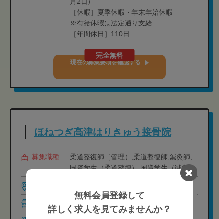
月2日）
［休暇］夏季休暇・年末年始休暇
※有給休暇は法定通り支給
［年間休日］110日
完全無料
現在の募集要項を確認する
ほねつぎ高津はりきゅう接骨院
募集職種
柔道整復師（管理）,柔道整復師,鍼灸師,
国資学生（柔道整復）,国資学生（鍼灸）
勤務地
茨城県土浦市中高津1丁目22-1
無料会員登録して
最寄駅
土浦 徒歩32分
詳しく求人を見てみませんか？