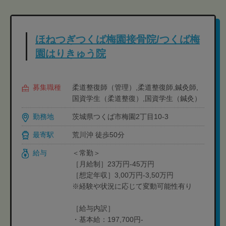
ほねつぎつくば梅園接骨院/つくば梅
園はりきゅう院
募集職種
柔道整復師（管理）,柔道整復師,鍼灸師,
国資学生（柔道整復）,国資学生（鍼灸）
勤務地
茨城県つくば市梅園2丁目10-3
最寄駅
荒川沖 徒歩50分
給与
＜常勤＞
［月給制］23万円-45万円
［想定年収］3,00万円-3,50万円
※経験や状況に応じて変動可能性有り
［給与内訳］
・基本給：197,700円-