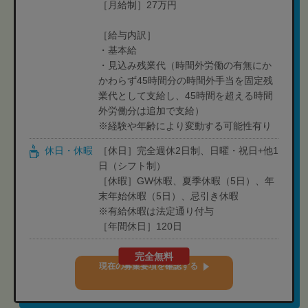
［月給制］27万円
［給与内訳］
・基本給
・見込み残業代（時間外労働の有無にか
かわらず45時間分の時間外手当を固定残
業代として支給し、45時間を超える時間
外労働分は追加で支給）
※経験や年齢により変動する可能性有り
休日・休暇
［休日］完全週休2日制、日曜・祝日+他1
日（シフト制）
［休暇］GW休暇、夏季休暇（5日）、年
末年始休暇（5日）、忌引き休暇
※有給休暇は法定通り付与
［年間休日］120日
完全無料
現在の募集要項を確認する