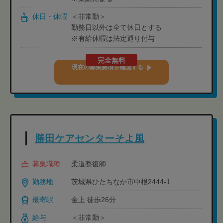
休日・休暇
＜非常勤＞
勤務日以外は全て休日とする
※有給休暇は法定通り付与
完全無料
現在の募集要項を確認する
勝田ケアセンターそよ風
募集職種
柔道整復師
勤務地
茨城県ひたちなか市中根2444-1
最寄駅
金上 徒歩26分
給与
＜非常勤＞