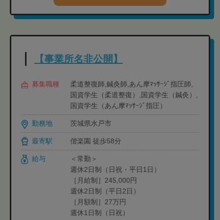
【事業所名非公開】
募集職種
柔道整復師,鍼灸師,あん摩ﾏｯｻｰｼﾞ指圧師,
国資学生（柔道整復）,国資学生（鍼灸）,
国資学生（あん摩ﾏｯｻｰｼﾞ指圧）
勤務地
茨城県水戸市
最寄駅
偕楽園 徒歩58分
給与
＜常勤＞
週休2日制（日祝・平日1日）
［月給制］245,000円
週休2日制（平日2日）
［月額制］27万円
週休1日制（日祝）