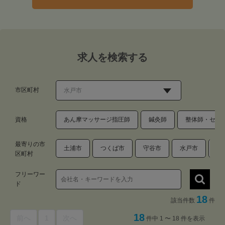
求人を検索する
市区町村
資格
あん摩マッサージ指圧師
鍼灸師
整体師・セラ
最寄りの市
土浦市
つくば市
守谷市
水戸市
古
区町村
フリーワー
ド
18
該当件数
件
18
前へ
1
次へ
件中 1 〜 18 件を表示