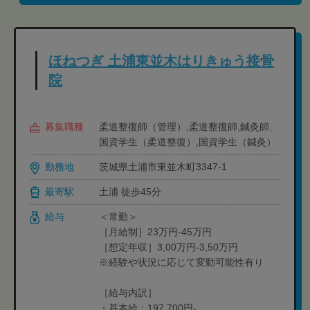
ほねつぎ 土浦東並木はりきゅう接骨
院
募集職種
柔道整復師（管理）,柔道整復師,鍼灸師,
国資学生（柔道整復）,国資学生（鍼灸）
勤務地
茨城県土浦市東並木町3347-1
最寄駅
土浦 徒歩45分
給与
＜常勤＞
［月給制］23万円-45万円
［想定年収］3,00万円-3,50万円
※経験や状況に応じて変動可能性有り
［給与内訳］
・基本給：197,700円-