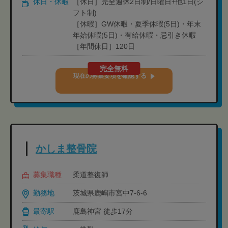
休日・休暇
［休日］完全週休2日制/日曜日+他1日(シ
フト制)
［休暇］GW休暇・夏季休暇(5日)・年末
年始休暇(5日)・有給休暇・忌引き休暇
［年間休日］120日
完全無料
現在の募集要項を確認する
かしま整骨院
募集職種
柔道整復師
勤務地
茨城県鹿嶋市宮中7-6-6
最寄駅
鹿島神宮 徒歩17分