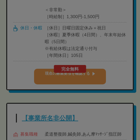
＜非常勤＞
［時給制］1,300円-1,500円
休日・休暇
［休日］日曜日固定休み＋祝日
［休暇］夏季休暇（4日間）、年末年始休
暇（5日間）
※有給休暇は法定通り付与
［年間休日］105日
完全無料
現在の募集要項を確認する
【事業所名非公開】
募集職種
柔道整復師,鍼灸師,あん摩ﾏｯｻｰｼﾞ指圧師