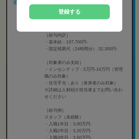
給与
＜常勤＞
［月給制］23万円-45万円
登録する
［想定年収］3,00万円-3,50万円
※経験や状況に応じて変動可能性有り
［給与内訳］
・基本給：197,700円-
・固定残業代（24時間分）:32,300円-
［対象者のみ支給］
・インセンティブ：5万円-10万円（管理
職のみ対象）
・住宅手当：あり（単身者のみ対象）
※詳細は人材紹介担当者までお問い合わ
せください
［給与例］
スタッフ（未経験）
・入職1年目：3,00万円-
・入職2年目：3,20万円-
・入職3年目：3,50万円-