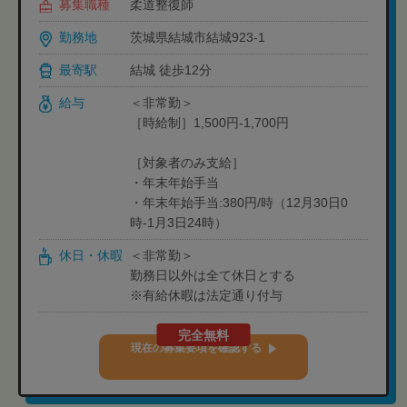
募集職種
柔道整復師
勤務地
茨城県結城市結城923-1
最寄駅
結城 徒歩12分
給与
＜非常勤＞
［時給制］1,500円-1,700円
［対象者のみ支給］
・年末年始手当
・年末年始手当:380円/時（12月30日0
時-1月3日24時）
休日・休暇
＜非常勤＞
勤務日以外は全て休日とする
※有給休暇は法定通り付与
完全無料
現在の募集要項を確認する