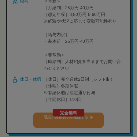
給与
＜常勤＞
［月給制］25万円-40万円
［想定年収］3,50万円-5,60万円
※経験や状況に応じて変動可能性有り
［給与内訳］
・基本給：25万円-40万円
＜非常勤＞
［時給制］人材紹介担当者までお問い合
わせください
休日・休暇
［休日］完全週休2日制（シフト制）
［休暇］冬期休暇
※有給休暇は法定通り付与
［年間休日］110日
完全無料
現在の募集要項を確認する