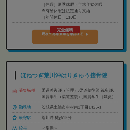
［休暇］夏季休暇・年末年始休暇
※有給休暇は法定通り支給
［年間休日］110日
完全無料
現在の募集要項を確認する
ほねつぎ荒川沖はりきゅう接骨院
募集職種
柔道整復師（管理）,柔道整復師,鍼灸師,
国資学生（柔道整復）,国資学生（鍼灸）
勤務地
茨城県土浦市中村南2丁目1425-1
最寄駅
荒川沖 徒歩19分
給与
＜常勤＞