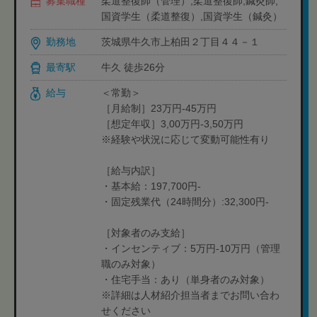
募集職種
柔道整復師（管理）,柔道整復師,鍼灸師,
国資学生（柔道整復）,国資学生（鍼灸）
勤務地
茨城県牛久市上柏田２丁目４４－１
最寄駅
牛久 徒歩26分
給与
＜常勤＞
［月給制］23万円-45万円
［想定年収］3,00万円-3,50万円
※経験や状況に応じて変動可能性有り
［給与内訳］
・基本給：197,700円-
・固定残業代（24時間分）:32,300円-
［対象者のみ支給］
・インセンティブ：5万円-10万円（管理
職のみ対象）
・住宅手当：あり（単身者のみ対象）
※詳細は人材紹介担当者までお問い合わ
せください