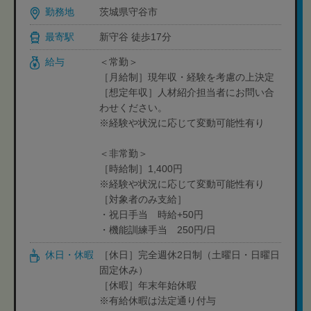
勤務地
茨城県守谷市
最寄駅
新守谷 徒歩17分
給与
＜常勤＞
［月給制］現年収・経験を考慮の上決定
［想定年収］人材紹介担当者にお問い合
わせください。
※経験や状況に応じて変動可能性有り
＜非常勤＞
［時給制］1,400円
※経験や状況に応じて変動可能性有り
［対象者のみ支給］
・祝日手当 時給+50円
・機能訓練手当 250円/日
休日・休暇
［休日］完全週休2日制（土曜日・日曜日
固定休み）
［休暇］年末年始休暇
※有給休暇は法定通り付与