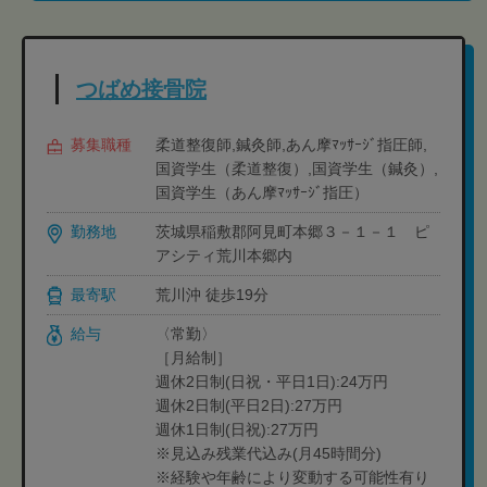
つばめ接骨院
募集職種
柔道整復師,鍼灸師,あん摩ﾏｯｻｰｼﾞ指圧師,
国資学生（柔道整復）,国資学生（鍼灸）,
国資学生（あん摩ﾏｯｻｰｼﾞ指圧）
勤務地
茨城県稲敷郡阿見町本郷３－１－１ ピ
アシティ荒川本郷内
最寄駅
荒川沖 徒歩19分
給与
〈常勤〉
［月給制］
週休2日制(日祝・平日1日):24万円
週休2日制(平日2日):27万円
週休1日制(日祝):27万円
※見込み残業代込み(月45時間分)
※経験や年齢により変動する可能性有り