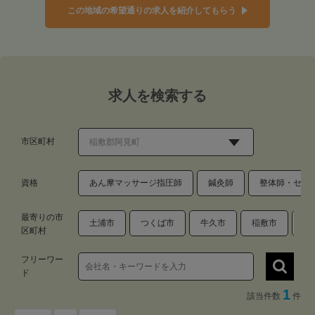
この地域の希望通りの求人を紹介してもらう
求人を検索する
市区町村
資格
あん摩マッサージ指圧師
鍼灸師
整体師・セラ
最寄りの市
土浦市
つくば市
牛久市
稲敷市
稲
区町村
フリーワー
ド
1
該当件数
件