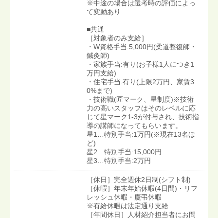
※中途の場合は選考時の評価によっ
て変動あり
■共通
［対象者のみ支給］
・W資格手当:5,000円(柔道整復師・
鍼灸師)
・家族手当:有り(お子様1人につき1
万円支給)
・住宅手当:有り(上限2万円、家賃3
0%まで)
・技術職(匠マーク、星制度)※技術
力の高いスタッフはそのレベルに応
じて星マーク1-3が付与され、技術指
導の講師になってもらいます。
星1…特別手当:1万円(※現在13名ほ
ど)
星2…特別手当:15,000円
星3…特別手当:2万円
［休日］完全週休2日制(シフト制)
［休暇］年末年始休暇(4日間)・リフ
レッシュ休暇・慶弔休暇
※有給休暇は法定通り支給
［年間休日］人材紹介担当者にお問