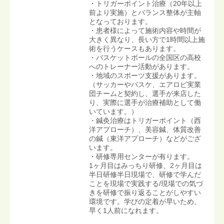
・トリガーポイント治療（20年以上
前より実施）とバランス整体が主軸
となっております。
・患者様によって施術内容や時間が
大きく異なり、長い方で1時間以上施
術を行うケースもあります。
・バスケットボールの全国区の高校
へのトレーナー活動があります。
・地域のスポーツ支援があります。
（サッカーやバスケ、エアロビ実業
団チームと契約し、選手が来店した
り、実際に選手が治療補助として働
いています。）
・鍼灸治療はトリガーポイント（西
洋アプローチ）、美容鍼、体質改善
の鍼（東洋アプローチ）などがござ
います。
・研修専用センターが有ります。
1ヶ月目はみっちり研修、2ヶ月目は
半日研修半日現場で、研修で学んだ
ことを現場で実践する/現場での気づ
きを研修で振り返ることがしやすい
環境です。学びの定着が早いため、
早く1人前になれます。