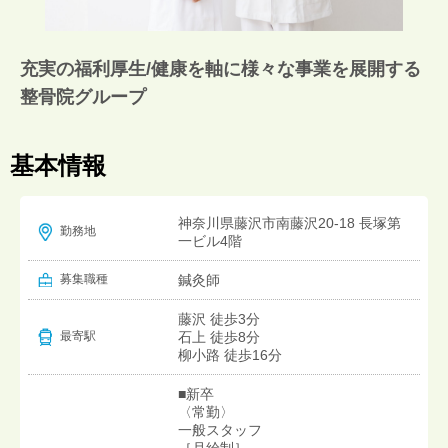
充実の福利厚生/健康を軸に様々な事業を展開する
整骨院グループ
基本情報
神奈川県藤沢市南藤沢20-18 長塚第
勤務地
一ビル4階
募集職種
鍼灸師
藤沢 徒歩3分
石上 徒歩8分
最寄駅
柳小路 徒歩16分
■新卒
〈常勤〉
一般スタッフ
［月給制］