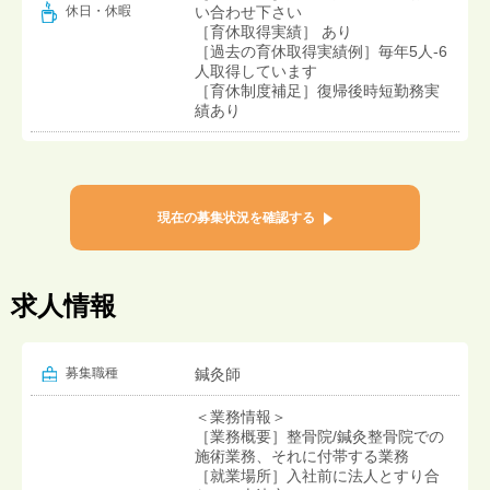
い合わせ下さい
休日・休暇
［育休取得実績］ あり
［過去の育休取得実績例］毎年5人-6
人取得しています
［育休制度補足］復帰後時短勤務実
績あり
現在の募集状況を確認する
求人情報
募集職種
鍼灸師
＜業務情報＞
［業務概要］整骨院/鍼灸整骨院での
施術業務、それに付帯する業務
［就業場所］入社前に法人とすり合