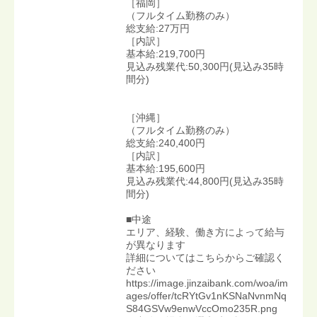
［福岡］
（フルタイム勤務のみ）
総支給:27万円
［内訳］
基本給:219,700円
見込み残業代:50,300円(見込み35時
間分)
［沖縄］
（フルタイム勤務のみ）
総支給:240,400円
［内訳］
基本給:195,600円
見込み残業代:44,800円(見込み35時
間分)
■中途
エリア、経験、働き方によって給与
が異なります
詳細についてはこちらからご確認く
ださい
https://image.jinzaibank.com/woa/im
ages/offer/tcRYtGv1nKSNaNvnmNq
S84GSVw9enwVccOmo235R.png