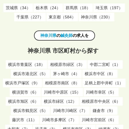
茨城県（34）
栃木県（24）
群馬県（18）
埼玉県（197）
千葉県（227）
東京都（584）
神奈川県（230）
神奈川県
の
鍼灸師
の求人を
神奈川県 市区町村から探す
横浜市青葉区（18）
相模原市緑区（3）
中郡二宮町（1）
横浜市港北区（5）
茅ヶ崎市（4）
横浜市中区（8）
横浜市戸塚区（9）
相模原市南区（8）
足柄上郡中井町（1）
横須賀市（6）
川崎市中原区（15）
川崎市幸区（5）
横浜市旭区（6）
横浜市緑区（12）
相模原市中央区（6）
横浜市鶴見区（5）
川崎市川崎区（7）
鎌倉市（9）
藤沢市（11）
川崎市多摩区（7）
川崎市宮前区（6）
大和市（7）
逗子市（3）
横浜市南区（3）
綾瀬市（2）