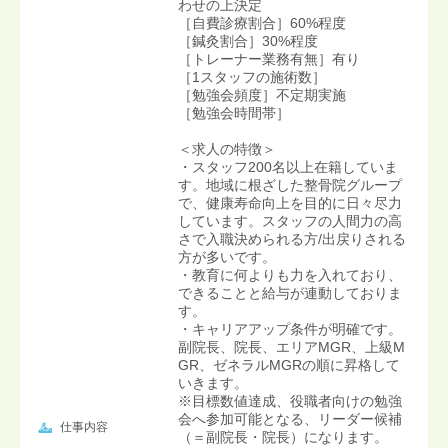
わせの上決定
［自費診療割合］60%程度
［鍼灸割合］30%程度
［トレーナー業務有無］有り
［1スタッフの施術数］
［勉強会頻度］不定期実施
［勉強会時間帯］
＜求人の特徴＞
・スタッフ200名以上在籍していま
す。地域に根ざした整骨院グループ
で、健康寿命向上を目的に日々尽力
しています。スタッフの人間力の高
さで入職決められる方/出戻りされる
方が多いです。
・教育に何よりも力を入れており、
できることと給与が連動しておりま
す。
・キャリアアップ条件が明確です。
副院長、院長、エリアMGR、上級M
GR、ゼネラルMGRの順に昇格して
いきます。
※目標数値達成、役職者向けの勉強
会へ参加可能となる、リーダー候補
仕事内容
（＝副院長・院長）になります。