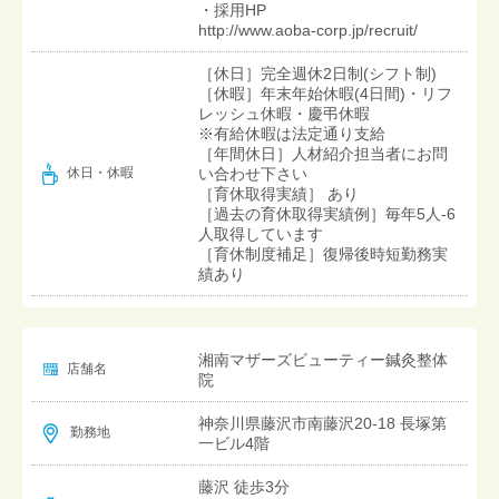
・採用HP
http://www.aoba-corp.jp/recruit/
［休日］完全週休2日制(シフト制)
［休暇］年末年始休暇(4日間)・リフ
レッシュ休暇・慶弔休暇
※有給休暇は法定通り支給
［年間休日］人材紹介担当者にお問
い合わせ下さい
休日・休暇
［育休取得実績］ あり
［過去の育休取得実績例］毎年5人-6
人取得しています
［育休制度補足］復帰後時短勤務実
績あり
湘南マザーズビューティー鍼灸整体
店舗名
院
神奈川県藤沢市南藤沢20-18 長塚第
勤務地
一ビル4階
藤沢 徒歩3分