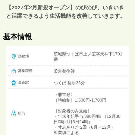
【2027年2月新規オープン】のびのび、いきいき
と活躍できるよう生活機能を改善していきます。
基本情報
茨城県つくば市上ノ室字天神下1791
勤務地
番
募集職種
柔道整復師
つくば 徒歩36分
最寄駅
〈非常勤〉
［時給制］1,500円-1,700円
［対象者のみ支給］
給与
・年末年始手当:380円/時 （12月30
日0時-1月3日24時）
・寸志あり:年2回（6月・12月）
※業績による