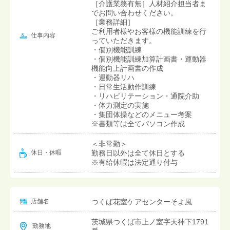
［介護業務有無］人材紹介担当者ま
でお問い合わせください。
［業務詳細］
ご利用者様やお客様の機能訓練を行
仕事内容
っていただきます。
・個別機能訓練
・個別機能訓練加算計画書・運動器
機能向上計画書の作成
・運動器リハ
・日常生活動作訓練
・リハビリテーション・通院介助
・体力測定の実施
・集団体操などのメニュー考案
※書類等は全てパソコン作成
＜非常勤＞
勤務日以外は全て休日とする
休日・休暇
※有給休暇は法定通り付与
店舗名
つくば花室ケアセンターそよ風
茨城県つくば市上ノ室字天神下1791
勤務地