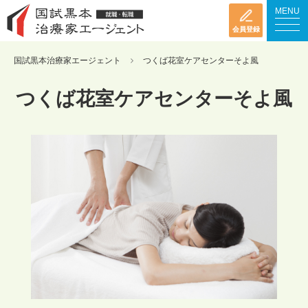
MENU
会員登録
国試黒本治療家エージェント
つくば花室ケアセンターそよ風
つくば花室ケアセンターそよ風