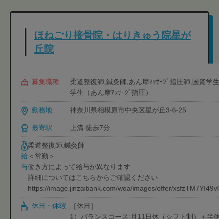
ほねごり接骨院・はりきゅう院星が
丘院
募集職種
柔道整復師,鍼灸師,あん摩ﾏｯｻｰｼﾞ指圧師,国資
学生（あん摩ﾏｯｻｰｼﾞ指圧）
勤務地
神奈川県相模原市中央区星が丘3-6-25
最寄駅
上溝 徒歩7分
柔道整復師,鍼灸師
＜常勤＞
給
働き方によって給与が異なります
与
詳細についてはこちらからご確認ください
https://image.jinzaibank.com/woa/images/offer/xsfzTM7YI4
休日・休暇
［休日］
1）バランスコース:月11日休（シフト制）＋半休