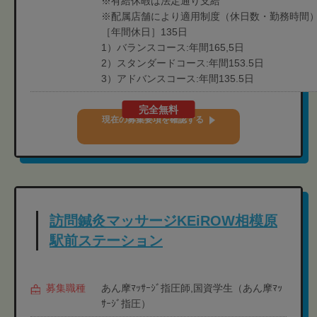
※有給休暇は法定通り支給
※配属店舗により適用制度（休日数・勤務時間
［年間休日］135日
1）バランスコース:年間165,5日
2）スタンダードコース:年間153.5日
3）アドバンスコース:年間135.5日
完全無料
現在の募集要項を確認する
訪問鍼灸マッサージKEiROW相模原
駅前ステーション
募集職種
あん摩ﾏｯｻｰｼﾞ指圧師,国資学生（あん摩ﾏｯ
ｻｰｼﾞ指圧）