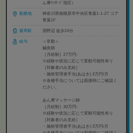
ん摩ﾏｯｻｰｼﾞ指圧）
勤務地
神奈川県相模原市中央区青葉1-1-27 コア
青葉1F
最寄駅
淵野辺 徒歩24分
給与
＜常勤＞
鍼灸師
［月給制］27万円-
※経験や状況に応じて変動可能性有り
［対象者のみ支給］
・施術管理者手当(あはき):3万円/月
※各種手当については面接時にご確認く
ださい。
あん摩マッサージ師
［月給制］30万円-
※経験や状況に応じて変動可能性有り
［対象者のみ支給］
・施術管理者手当(あはき):3万円/月
※各種手当については面接時にご確認く