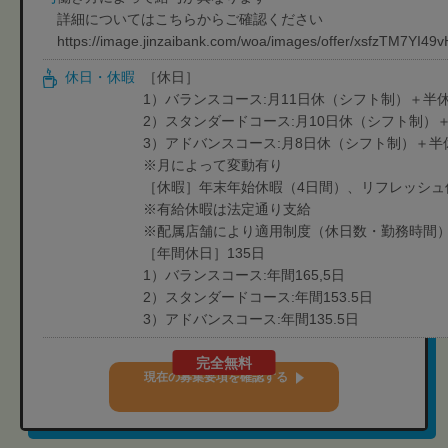
詳細についてはこちらからご確認ください
https://image.jinzaibank.com/woa/images/offer/xsfzTM7YI4
休日・休暇
［休日］
1）バランスコース:月11日休（シフト制）＋半休
2）スタンダードコース:月10日休（シフト制）
3）アドバンスコース:月8日休（シフト制）＋半
※月によって変動有り
［休暇］年末年始休暇（4日間）、リフレッシュ
※有給休暇は法定通り支給
※配属店舗により適用制度（休日数・勤務時間
［年間休日］135日
1）バランスコース:年間165,5日
2）スタンダードコース:年間153.5日
3）アドバンスコース:年間135.5日
完全無料
現在の募集要項を確認する