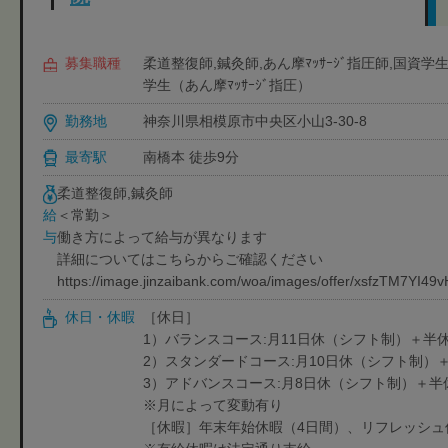
募集職種
柔道整復師,鍼灸師,あん摩ﾏｯｻｰｼﾞ指圧師,国資
学生（あん摩ﾏｯｻｰｼﾞ指圧）
勤務地
神奈川県相模原市中央区小山3-30-8
最寄駅
南橋本 徒歩9分
柔道整復師,鍼灸師
＜常勤＞
給
働き方によって給与が異なります
与
詳細についてはこちらからご確認ください
https://image.jinzaibank.com/woa/images/offer/xsfzTM7YI4
休日・休暇
［休日］
1）バランスコース:月11日休（シフト制）＋半休
2）スタンダードコース:月10日休（シフト制）
3）アドバンスコース:月8日休（シフト制）＋半
※月によって変動有り
［休暇］年末年始休暇（4日間）、リフレッシュ