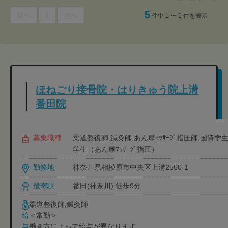
5
前へ
1
次へ
件中 1 〜 5 件を表示
ほねごり接骨院・はりきゅう院上溝
番田院
募集職種
柔道整復師,鍼灸師,あん摩ﾏｯｻｰｼﾞ指圧師,国資
学生（あん摩ﾏｯｻｰｼﾞ指圧）
勤務地
神奈川県相模原市中央区上溝2560-1
最寄駅
番田(神奈川) 徒歩9分
柔道整復師,鍼灸師
＜常勤＞
給
働き方によって給与が異なります
与