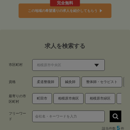
完全無料
この地域の希望通りの求人を紹介してもらう
求人を検索する
市区町村
資格
柔道整復師
鍼灸師
整体師・セラピスト
最寄りの市
町田市
相模原市南区
相模原市緑区
愛甲
区町村
フリーワー
ド
5
該当件数
件