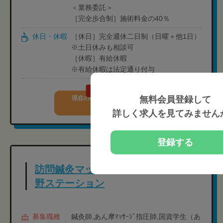
＜業務委託＞
［完全歩合制］施術料金の40％
休日・休暇
［休日］完全週休二日制（日曜＋他1日）
※土日休みも相談可
［休暇］有給休暇
※有給休暇は法定通り付与
完全無料
無料会員登録して
現在の募集要項を確認する
詳しく求人を見てみません
登録する
訪問鍼灸マッサージKEiROW相模大
野ステーション
募集職種
鍼灸師,あん摩ﾏｯｻｰｼﾞ指圧師,国資学生（あ