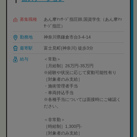
募集職種
あん摩ﾏｯｻｰｼﾞ指圧師,国資学生（あん摩ﾏｯ
ｻｰｼﾞ指圧）
勤務地
神奈川県鎌倉市台3-4-14
最寄駅
富士見町(神奈川) 徒歩3分
給与
＜常勤＞
［月給制］26万円-35万円
※経験や状況に応じて変動可能性有り
［対象者のみ支給］
・施術管理者手当
・車両持込手当
※各種手当については面接時にご確認く
ださい。
＜非常勤＞
［時給制］1,300円-
［対象者のみ支給］