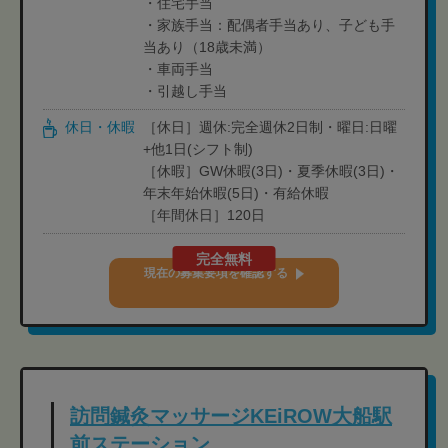
・住宅手当
・家族手当：配偶者手当あり、子ども手
当あり（18歳未満）
・車両手当
・引越し手当
休日・休暇
［休日］週休:完全週休2日制・曜日:日曜
+他1日(シフト制)
［休暇］GW休暇(3日)・夏季休暇(3日)・
年末年始休暇(5日)・有給休暇
［年間休日］120日
完全無料
現在の募集要項を確認する
訪問鍼灸マッサージKEiROW大船駅
前ステーション