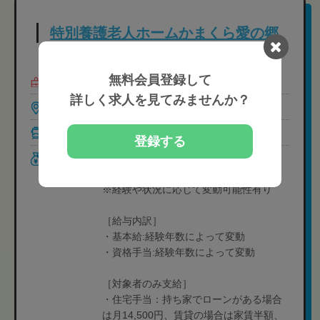
特別養護老人ホームかまくら愛の郷
無料会員登録して
募集職種
柔道整復師,あん摩ﾏｯｻｰｼﾞ指圧師
詳しく求人を見てみませんか？
勤務地
神奈川県鎌倉市岡本1022-32
最寄駅
富士見町(神奈川) 徒歩12分
登録する
給与
＜常勤＞
［月給制］180,460円-253,864円
※経験や状況に応じて変動可能性有り
［給与内訳］
・基本給:経験年数によって変動
・資格手当:経験年数によって変動
［対象者のみ支給］
・住宅手当：持ち家でローンがある場合
は月14,500円、賃貸の場合は家賃半額、