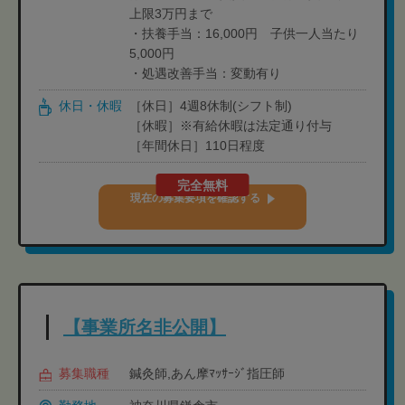
上限3万円まで
・扶養手当：16,000円 子供一人当たり
5,000円
・処遇改善手当：変動有り
休日・休暇
［休日］4週8休制(シフト制)
［休暇］※有給休暇は法定通り付与
［年間休日］110日程度
完全無料
現在の募集要項を確認する
【事業所名非公開】
募集職種
鍼灸師,あん摩ﾏｯｻｰｼﾞ指圧師