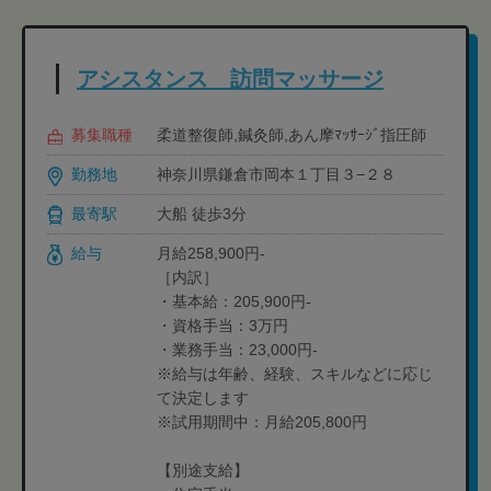
アシスタンス 訪問マッサージ
募集職種
柔道整復師,鍼灸師,あん摩ﾏｯｻｰｼﾞ指圧師
勤務地
神奈川県鎌倉市岡本１丁目３−２８
最寄駅
大船 徒歩3分
給与
月給258,900円-
［内訳］
・基本給：205,900円-
・資格手当：3万円
・業務手当：23,000円-
※給与は年齢、経験、スキルなどに応じ
て決定します
※試用期間中：月給205,800円
【別途支給】