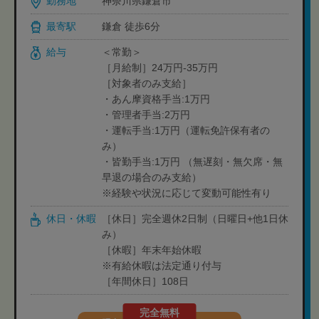
勤務地
神奈川県鎌倉市
最寄駅
鎌倉 徒歩6分
給与
＜常勤＞
［月給制］24万円-35万円
［対象者のみ支給］
・あん摩資格手当:1万円
・管理者手当:2万円
・運転手当:1万円（運転免許保有者の
み）
・皆勤手当:1万円 （無遅刻・無欠席・無
早退の場合のみ支給）
※経験や状況に応じて変動可能性有り
休日・休暇
［休日］完全週休2日制（日曜日+他1日休
み）
［休暇］年末年始休暇
※有給休暇は法定通り付与
［年間休日］108日
完全無料