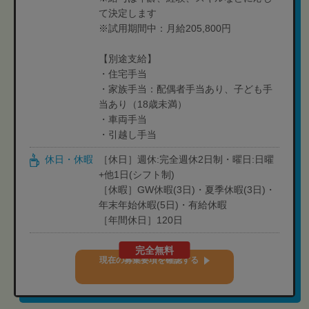
て決定します
※試用期間中：月給205,800円
【別途支給】
・住宅手当
・家族手当：配偶者手当あり、子ども手
当あり（18歳未満）
・車両手当
・引越し手当
休日・休暇
［休日］週休:完全週休2日制・曜日:日曜
+他1日(シフト制)
［休暇］GW休暇(3日)・夏季休暇(3日)・
年末年始休暇(5日)・有給休暇
［年間休日］120日
完全無料
現在の募集要項を確認する