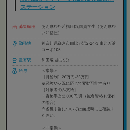
ステーション
募集職種
あん摩ﾏｯｻｰｼﾞ指圧師,国資学生（あん摩ﾏｯ
ｻｰｼﾞ指圧）
勤務地
神奈川県鎌倉市由比ガ浜2-24-3 由比ガ浜
コーポ105
最寄駅
和田塚 徒歩5分
給与
＜常勤＞
［月給制］26万円-35万円
※経験や状況に応じて変動可能性有り
［対象者のみ支給］
・資格手当:2,000円/月（鍼灸資格も保有
の場合）
※各種手当については面接時にご確認く
ださい。
＜非常勤＞