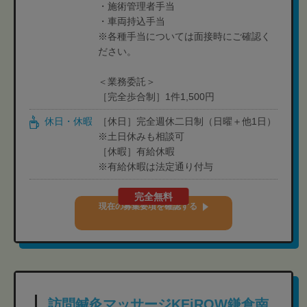
・施術管理者手当
・車両持込手当
※各種手当については面接時にご確認く
ださい。
＜業務委託＞
［完全歩合制］1件1,500円
休日・休暇
［休日］完全週休二日制（日曜＋他1日）
※土日休みも相談可
［休暇］有給休暇
※有給休暇は法定通り付与
完全無料
現在の募集要項を確認する
訪問鍼灸マッサージKEiROW鎌倉南