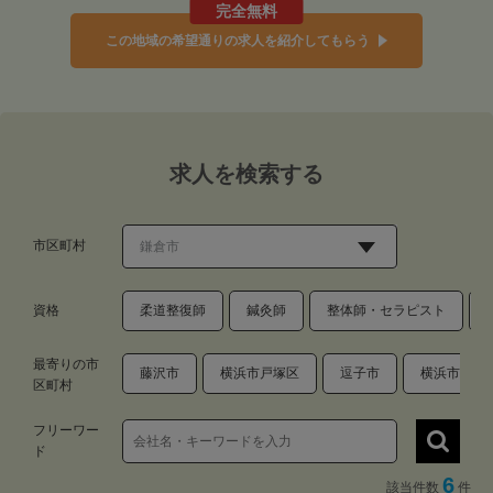
完全無料
この地域の希望通りの求人を紹介してもらう
求人を検索する
市区町村
資格
柔道整復師
鍼灸師
整体師・セラピスト
最寄りの市
藤沢市
横浜市戸塚区
逗子市
横浜市栄区
区町村
フリーワー
ド
6
該当件数
件