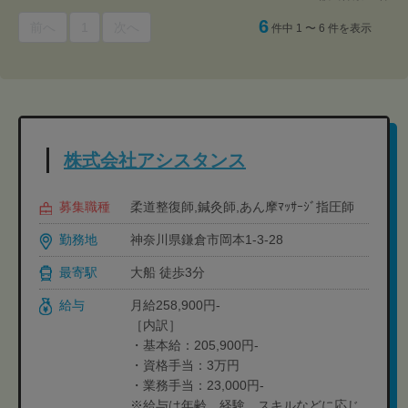
6
前へ
1
次へ
件中 1 〜 6 件を表示
株式会社アシスタンス
募集職種
柔道整復師,鍼灸師,あん摩ﾏｯｻｰｼﾞ指圧師
勤務地
神奈川県鎌倉市岡本1-3-28
最寄駅
大船 徒歩3分
給与
月給258,900円-
［内訳］
・基本給：205,900円-
・資格手当：3万円
・業務手当：23,000円-
※給与は年齢、経験、スキルなどに応じ