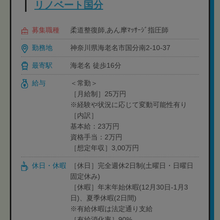
リノベート国分
募集職種
柔道整復師,あん摩ﾏｯｻｰｼﾞ指圧師
勤務地
神奈川県海老名市国分南2-10-37
最寄駅
海老名 徒歩16分
給与
＜常勤＞
［月給制］25万円
※経験や状況に応じて変動可能性有り
［内訳］
基本給：23万円
資格手当：2万円
［想定年収］3,00万円
休日・休暇
［休日］完全週休2日制(土曜日・日曜日
固定休み)
［休暇］年末年始休暇(12月30日-1月3
日)、夏季休暇(2日間)
※有給休暇は法定通り支給
［有給消化率］90%