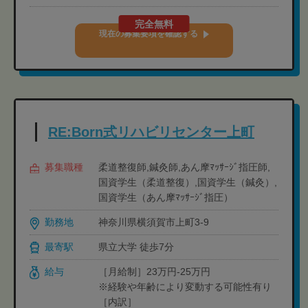
完全無料
現在の募集要項を確認する
RE:Born式リハビリセンター上町
募集職種
柔道整復師,鍼灸師,あん摩ﾏｯｻｰｼﾞ指圧師,
国資学生（柔道整復）,国資学生（鍼灸）,
国資学生（あん摩ﾏｯｻｰｼﾞ指圧）
勤務地
神奈川県横須賀市上町3-9
最寄駅
県立大学 徒歩7分
給与
［月給制］23万円-25万円
※経験や年齢により変動する可能性有り
［内訳］