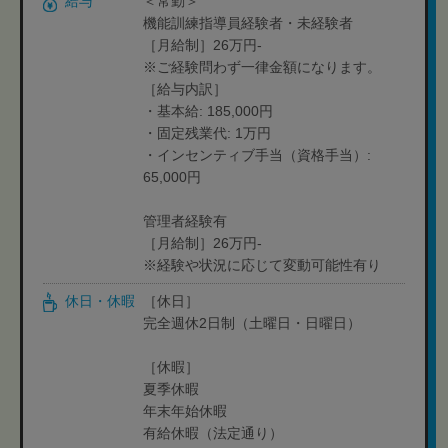
給与
＜常勤＞
機能訓練指導員経験者・未経験者
［月給制］26万円-
※ご経験問わず一律金額になります。
［給与内訳］
・基本給: 185,000円
・固定残業代: 1万円
・インセンティブ手当（資格手当）:
65,000円
管理者経験有
［月給制］26万円-
※経験や状況に応じて変動可能性有り
休日・休暇
［休日］
完全週休2日制（土曜日・日曜日）
［休暇］
夏季休暇
年末年始休暇
有給休暇（法定通り）