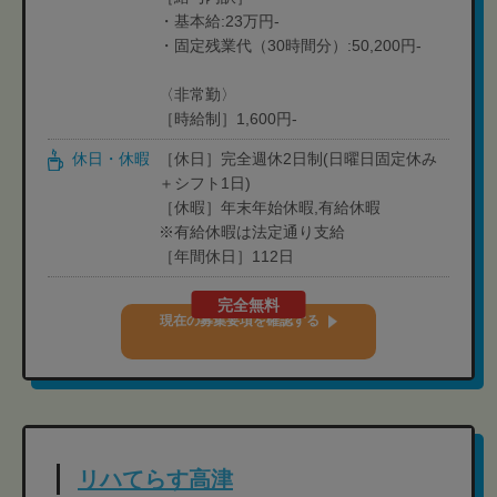
・基本給:23万円-
・固定残業代（30時間分）:50,200円-
〈非常勤〉
［時給制］1,600円-
休日・休暇
［休日］完全週休2日制(日曜日固定休み
＋シフト1日)
［休暇］年末年始休暇,有給休暇
※有給休暇は法定通り支給
［年間休日］112日
完全無料
現在の募集要項を確認する
リハてらす高津