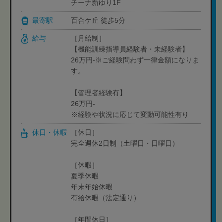
チーナ新ゆり1F
最寄駅
百合ケ丘 徒歩5分
給与
［月給制］
【機能訓練指導員経験者・未経験者】
26万円-※ご経験問わず一律金額になりま
す。
【管理者経験有】
26万円-
※経験や状況に応じて変動可能性有り
休日・休暇
［休日］
完全週休2日制（土曜日・日曜日）
［休暇］
夏季休暇
年末年始休暇
有給休暇（法定通り）
［年間休日］