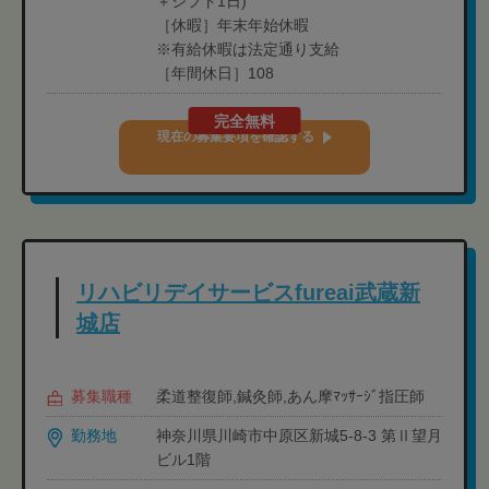
＋シフト1日)
［休暇］年末年始休暇
※有給休暇は法定通り支給
［年間休日］108
完全無料
現在の募集要項を確認する
リハビリデイサービスfureai武蔵新
城店
募集職種
柔道整復師,鍼灸師,あん摩ﾏｯｻｰｼﾞ指圧師
勤務地
神奈川県川崎市中原区新城5-8-3 第Ⅱ望月
ビル1階