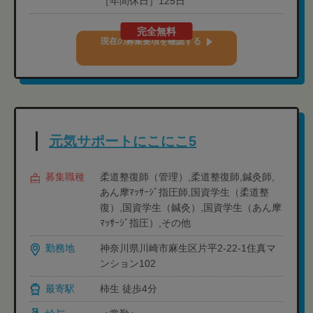
［年間休日］125日
完全無料
現在の募集要項を確認する
元気サポートにこにこ5
募集職種
柔道整復師（管理）,柔道整復師,鍼灸師,
あん摩ﾏｯｻｰｼﾞ指圧師,国資学生（柔道整
復）,国資学生（鍼灸）,国資学生（あん摩
ﾏｯｻｰｼﾞ指圧）,その他
勤務地
神奈川県川崎市麻生区片平2-22-1住真マ
ンション102
最寄駅
柿生 徒歩4分