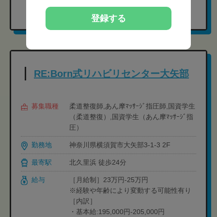
現在の募集要項を確認する
登録する
RE:Born式リハビリセンター大矢部
募集職種
柔道整復師,あん摩ﾏｯｻｰｼﾞ指圧師,国資学生
（柔道整復）,国資学生（あん摩ﾏｯｻｰｼﾞ指
圧）
勤務地
神奈川県横須賀市大矢部3-1-3 2F
最寄駅
北久里浜 徒歩24分
給与
［月給制］23万円-25万円
※経験や年齢により変動する可能性有り
［内訳］
・基本給:195,000円-205,000円