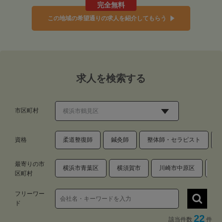
完全無料
この地域の希望通りの求人を紹介してもらう
求人を検索する
市区町村
資格
柔道整復師
鍼灸師
整体師・セラピスト
最寄りの市
横浜市青葉区
横須賀市
川崎市中原区
藤
区町村
フリーワー
ド
22
該当件数
件