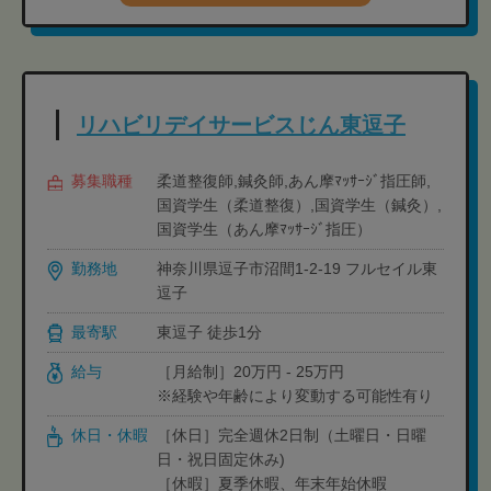
リハビリデイサービスじん東逗子
募集職種
柔道整復師,鍼灸師,あん摩ﾏｯｻｰｼﾞ指圧師,
国資学生（柔道整復）,国資学生（鍼灸）,
国資学生（あん摩ﾏｯｻｰｼﾞ指圧）
勤務地
神奈川県逗子市沼間1-2-19 フルセイル東
逗子
最寄駅
東逗子 徒歩1分
給与
［月給制］20万円 - 25万円
※経験や年齢により変動する可能性有り
休日・休暇
［休日］完全週休2日制（土曜日・日曜
日・祝日固定休み)
［休暇］夏季休暇、年末年始休暇