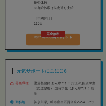
慶弔休暇
※有給休暇は法定通り支給
［年間休日］
110日
完全無料
現在の募集要項を確認する
元気サポートにこにこ6
募集職種
柔道整復師,あん摩ﾏｯｻｰｼﾞ指圧師,国資学生
（柔道整復）,国資学生（あん摩ﾏｯｻｰｼﾞ指
圧）
勤務地
神奈川県川崎市麻生区百合丘2-2-4 パラ