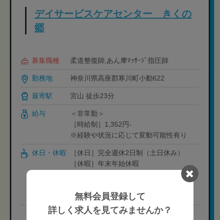
デイサービスケアセンター きくの
郷
募集職種
柔道整復師,あん摩ﾏｯｻｰｼﾞ指圧師
勤務地
神奈川県高座郡寒川町小動622
最寄駅
宮山 徒歩23分
給与
＜非常勤＞
［時給制］1,352円-
※経験や状況に応じて変動可能性有り
休日・休暇
［休日］完全週休2日制（土日休み）
［休暇］年末年始休暇
※有給休暇は法定通り付与
［年間休日］人材紹介担当者にお問い合
無料会員登録して
わせ下さい
詳しく求人を見てみませんか？
完全無料