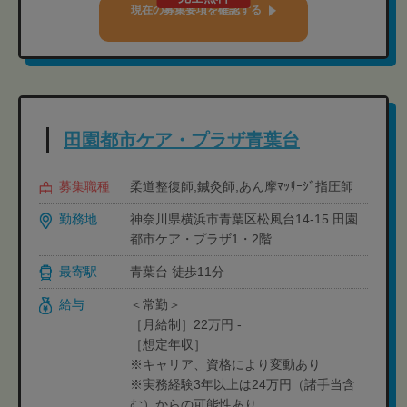
現在の募集要項を確認する
田園都市ケア・プラザ青葉台
募集職種
柔道整復師,鍼灸師,あん摩ﾏｯｻｰｼﾞ指圧師
勤務地
神奈川県横浜市青葉区松風台14-15 田園
都市ケア・プラザ1・2階
最寄駅
青葉台 徒歩11分
給与
＜常勤＞
［月給制］22万円 -
［想定年収］
※キャリア、資格により変動あり
※実務経験3年以上は24万円（諸手当含
む）からの可能性あり