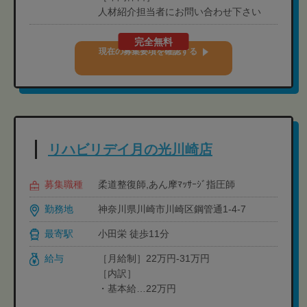
人材紹介担当者にお問い合わせ下さい
完全無料
現在の募集要項を確認する
リハビリデイ月の光川崎店
募集職種
柔道整復師,あん摩ﾏｯｻｰｼﾞ指圧師
勤務地
神奈川県川崎市川崎区鋼管通1-4-7
最寄駅
小田栄 徒歩11分
給与
［月給制］22万円-31万円
［内訳］
・基本給…22万円