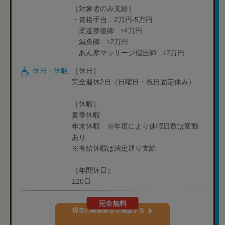
［対象者のみ支給］
・資格手当…2万円-5万円
柔道整復師 : +4万円
鍼灸師 : +2万円
あん摩マッサージ指圧師 : +2万円
休日・休暇
［休日］
完全週休2日（日曜日・祝日固定休み）
［休暇］
夏季休暇
年末休暇 ※年度により休暇日数は変動
あり
※有給休暇は法定通り支給
［年間休日］
120日
完全無料
現在の募集要項を確認する