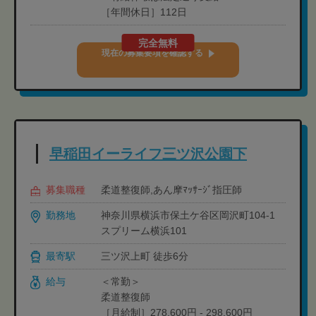
［年間休日］112日
完全無料
現在の募集要項を確認する
早稲田イーライフ三ツ沢公園下
募集職種
柔道整復師,あん摩ﾏｯｻｰｼﾞ指圧師
勤務地
神奈川県横浜市保土ケ谷区岡沢町104-1
スプリーム横浜101
最寄駅
三ツ沢上町 徒歩6分
給与
＜常勤＞
柔道整復師
［月給制］278,600円 - 298,600円