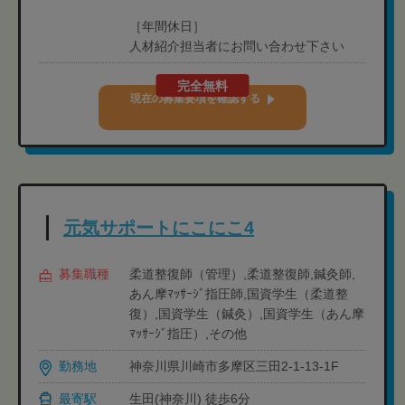
［年間休日］
人材紹介担当者にお問い合わせ下さい
完全無料
現在の募集要項を確認する
元気サポートにこにこ4
募集職種
柔道整復師（管理）,柔道整復師,鍼灸師,
あん摩ﾏｯｻｰｼﾞ指圧師,国資学生（柔道整
復）,国資学生（鍼灸）,国資学生（あん摩
ﾏｯｻｰｼﾞ指圧）,その他
勤務地
神奈川県川崎市多摩区三田2-1-13-1F
最寄駅
生田(神奈川) 徒歩6分