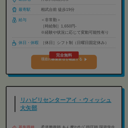
最寄駅
相武台前 徒歩19分
給与
＜非常勤＞
［時給制］1,650円-
※経験や状況に応じて変動可能性有り
休日・休暇
［休日］シフト制（日曜日固定休み）
完全無料
現在の募集要項を確認する
リハビリセンターアイ・ウィッシュ
大矢部
募集職種
柔道整復師,あん摩ﾏｯｻｰｼﾞ指圧師,国資学生