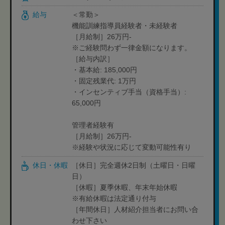
給与
＜常勤＞
機能訓練指導員経験者・未経験者
［月給制］26万円-
※ご経験問わず一律金額になります。
［給与内訳］
・基本給: 185,000円
・固定残業代: 1万円
・インセンティブ手当（資格手当）:
65,000円
管理者経験有
［月給制］26万円-
※経験や状況に応じて変動可能性有り
休日・休暇
［休日］完全週休2日制（土曜日・日曜
日）
［休暇］夏季休暇、年末年始休暇
※有給休暇は法定通り付与
［年間休日］人材紹介担当者にお問い合
わせ下さい