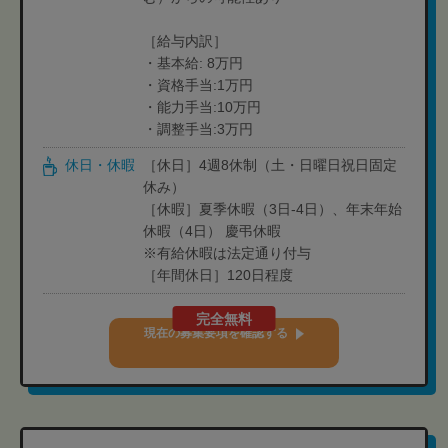
［給与内訳］
・基本給: 8万円
・資格手当:1万円
・能力手当:10万円
・調整手当:3万円
休日・休暇
［休日］4週8休制（土・日曜日祝日固定
休み）
［休暇］夏季休暇（3日‐4日）、年末年始
休暇（4日） 慶弔休暇
※有給休暇は法定通り付与
［年間休日］120日程度
完全無料
現在の募集要項を確認する