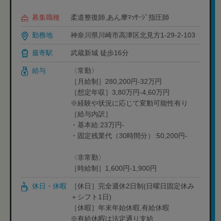
募集職種
柔道整復師,あん摩ﾏｯｻｰｼﾞ指圧師
勤務地
神奈川県川崎市高津区北見方1-29-2-103
最寄駅
武蔵新城 徒歩16分
給与
〈常勤〉
［月給制］280,200円-32万円
［想定年収］3,80万円-4,60万円
※経験や状況に応じて変動可能性有り
［給与内訳］
・基本給:23万円-
・固定残業代（30時間分）:50,200円-
〈非常勤〉
［時給制］1,600円-1,900円
休日・休暇
［休日］完全週休2日制(日曜日固定休み
＋シフト1日)
［休暇］年末年始休暇,有給休暇
※有給休暇は法定通り支給