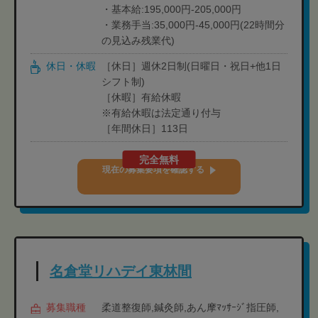
・基本給:195,000円-205,000円
・業務手当:35,000円-45,000円(22時間分
の見込み残業代)
休日・休暇
［休日］週休2日制(日曜日・祝日+他1日
シフト制)
［休暇］有給休暇
※有給休暇は法定通り付与
［年間休日］113日
完全無料
現在の募集要項を確認する
名倉堂リハデイ東林間
募集職種
柔道整復師,鍼灸師,あん摩ﾏｯｻｰｼﾞ指圧師,