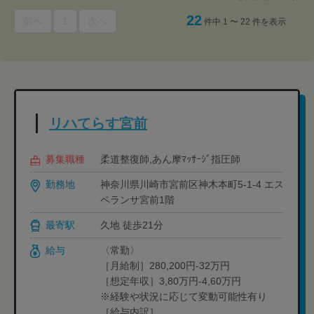
22
前へ
1
次へ
件中 1 〜 22 件を表示
リハてらす宮前
募集職種
柔道整復師,あん摩ﾏｯｻｰｼﾞ指圧師
勤務地
神奈川県川崎市宮前区神木本町5-1-4 エス
ペランサ宮前1階
最寄駅
久地 徒歩21分
給与
〈常勤〉
［月給制］280,200円-32万円
［想定年収］3,80万円-4,60万円
※経験や状況に応じて変動可能性有り
［給与内訳］