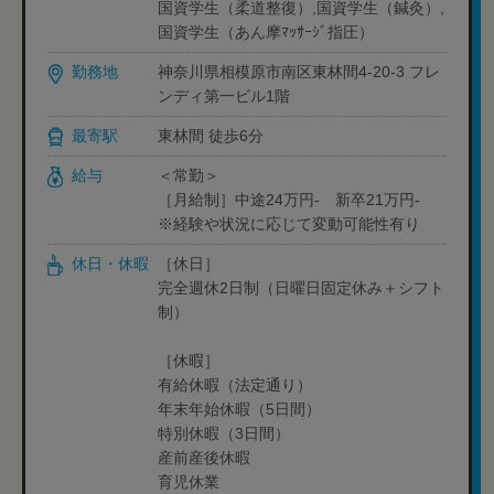
国資学生（柔道整復）,国資学生（鍼灸）,
国資学生（あん摩ﾏｯｻｰｼﾞ指圧）
勤務地
神奈川県相模原市南区東林間4-20-3 フレ
ンディ第一ビル1階
最寄駅
東林間 徒歩6分
給与
＜常勤＞
［月給制］中途24万円- 新卒21万円-
※経験や状況に応じて変動可能性有り
休日・休暇
［休日］
完全週休2日制（日曜日固定休み＋シフト
制）
［休暇］
有給休暇（法定通り）
年末年始休暇（5日間）
特別休暇（3日間）
産前産後休暇
育児休業