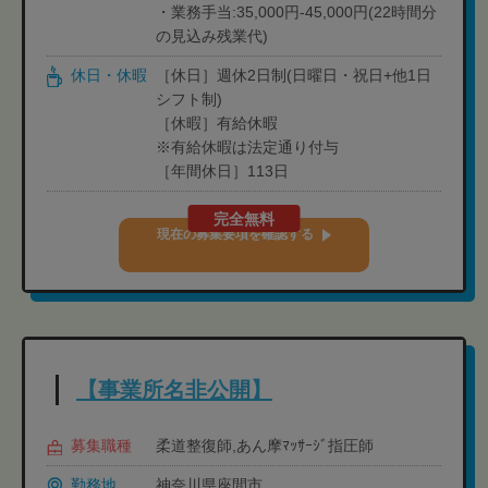
・業務手当:35,000円-45,000円(22時間分
の見込み残業代)
休日・休暇
［休日］週休2日制(日曜日・祝日+他1日
シフト制)
［休暇］有給休暇
※有給休暇は法定通り付与
［年間休日］113日
完全無料
現在の募集要項を確認する
【事業所名非公開】
募集職種
柔道整復師,あん摩ﾏｯｻｰｼﾞ指圧師
勤務地
神奈川県座間市