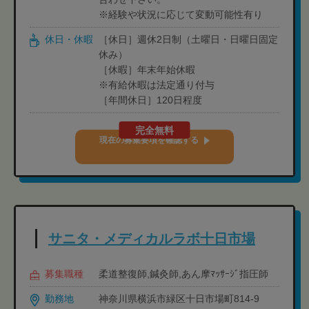
※経験や状況に応じて変動可能性有り
休日・休暇
［休日］週休2日制（土曜日・日曜日固定
休み）
［休暇］年末年始休暇
※有給休暇は法定通り付与
［年間休日］120日程度
完全無料
現在の募集要項を確認する
サニタ・メディカルラボ十日市場
募集職種
柔道整復師,鍼灸師,あん摩ﾏｯｻｰｼﾞ指圧師
勤務地
神奈川県横浜市緑区十日市場町814-9