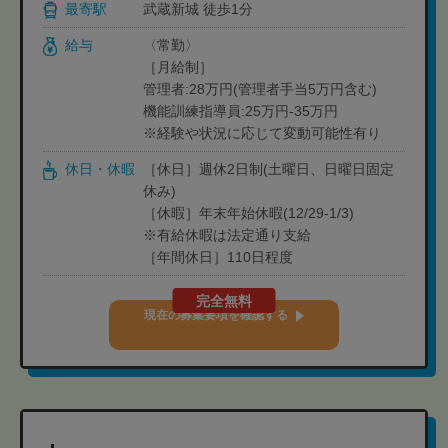
最寄駅
武蔵新城 徒歩1分
給与
〈常勤〉
［月給制］
管理者:28万円(管理者手当5万円含む)
機能訓練指導員:25万円-35万円
※経験や状況に応じて変動可能性有り
休日・休暇
［休日］週休2日制(土曜日、日曜日固定
休み)
［休暇］年末年始休暇(12/29-1/3)
※有給休暇は法定通り支給
［年間休日］110日程度
完全無料
現在の募集要項を確認する