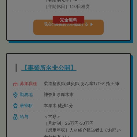
［年間休日］110日程度
完全無料
現在の募集要項を確認する
【事業所名非公開】
募集職種
柔道整復師,鍼灸師,あん摩ﾏｯｻｰｼﾞ指圧師
勤務地
神奈川県厚木市
最寄駅
本厚木 徒歩4分
給与
＜常勤＞
［月給制］25万円‐30万円
［想定年収］人材紹介担当者までお問い
合わせ下さい。