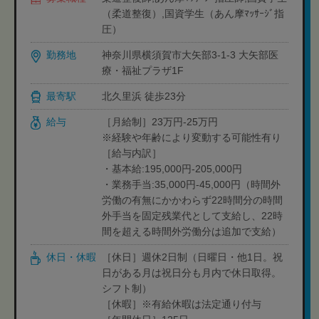
（柔道整復）,国資学生（あん摩ﾏｯｻｰｼﾞ指
圧）
勤務地
神奈川県横須賀市大矢部3-1-3 大矢部医
療・福祉プラザ1F
最寄駅
北久里浜 徒歩23分
給与
［月給制］23万円-25万円
※経験や年齢により変動する可能性有り
［給与内訳］
・基本給:195,000円-205,000円
・業務手当:35,000円-45,000円（時間外
労働の有無にかかわらず22時間分の時間
外手当を固定残業代として支給し、22時
間を超える時間外労働分は追加で支給）
休日・休暇
［休日］週休2日制（日曜日・他1日。祝
日がある月は祝日分も月内で休日取得。
シフト制）
［休暇］※有給休暇は法定通り付与