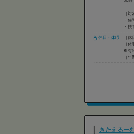
30
［対
・住
・扶養
休日・休暇
［休
［休
※有
［年
きたえるー