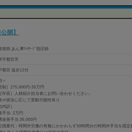
非公開】
復師,あん摩ﾏｯｻｰｼﾞ指圧師
県宇都宮市
宇都宮 徒歩12分
勤＞
制］275,000円-35万円
定年収］人材紹介担当者にお問い合わせください。
験や状況に応じて変動可能性有り
与内訳］
手当: 2万円
改善手当:35,000円
定残業代：時間外労働の有無にかかわらず30時間分の時間外手当を固定