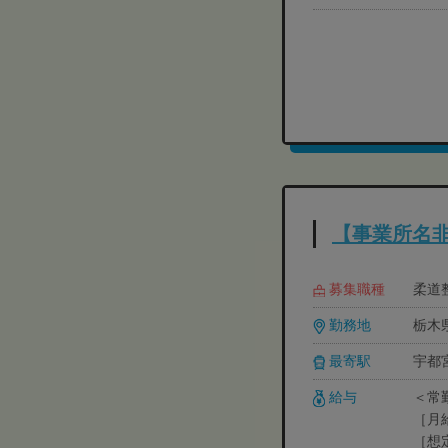
【事業所名
募集職種
柔道整
勤務地
栃木
最寄駅
宇都宮
給与
＜常
［月給
［想