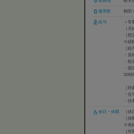
勤務地
栃木
最寄駅
鶴田 
給与
＜常
［月給
［想
※経
［給
・資格
・処遇
・固
30
［対
・住
・扶養
休日・休暇
［休
［休
※有
［年