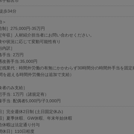
県宇都宮市
徒歩34分
勤＞
制］275,000円-35万円
定年収］人材紹介担当者にお問い合わせください。
験や状況に応じて変動可能性有り
与内訳］
手当: 2万円
改善手当:35,000円
定残業代：時間外労働の有無にかかわらず30時間分の時間外手当を固定
時間を超える時間外労働分は追加で支給）
象者のみ支給］
宅手当: 1万円（諸規定有）
手当: 配偶者5,000円/子3,000円
日］完全週休2日制 (土日固定休み)
暇］夏季休暇、GW休暇、年末年始休暇
給休暇は法定通り付与
間休日］110日程度