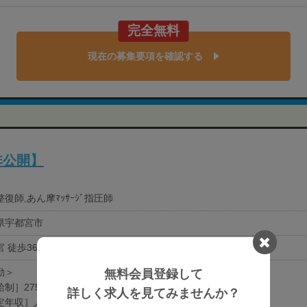
完全無料
現在の募集要項を確認する
非公開】
復師,あん摩ﾏｯｻｰｼﾞ指圧師
県宇都宮市
 徒歩36分
勤＞
無料会員登録して
制］275,000円-35万円
詳しく求人を見てみませんか？
定年収］人材紹介担当者にお問い合わせください。