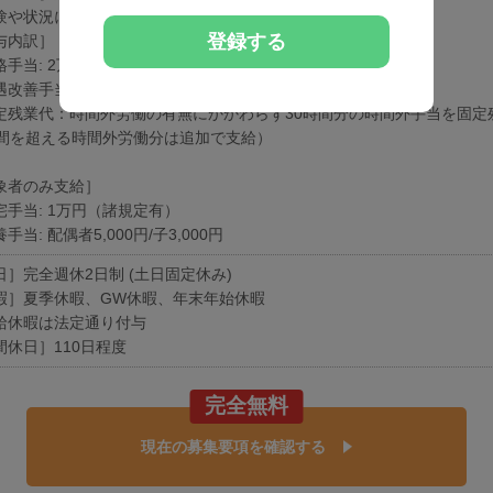
験や状況に応じて変動可能性有り
登録する
与内訳］
手当: 2万円
改善手当:35,000円
定残業代：時間外労働の有無にかかわらず30時間分の時間外手当を固定
時間を超える時間外労働分は追加で支給）
象者のみ支給］
宅手当: 1万円（諸規定有）
手当: 配偶者5,000円/子3,000円
日］完全週休2日制 (土日固定休み)
暇］夏季休暇、GW休暇、年末年始休暇
給休暇は法定通り付与
間休日］110日程度
完全無料
現在の募集要項を確認する