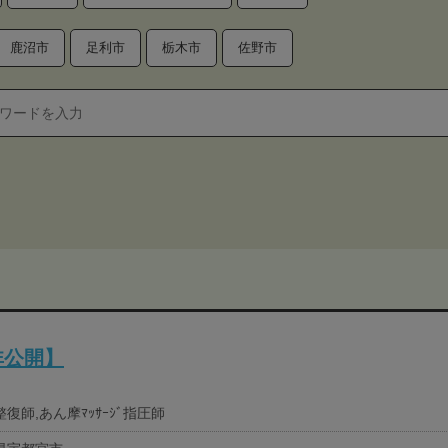
鹿沼市
足利市
栃木市
佐野市
非公開】
復師,あん摩ﾏｯｻｰｼﾞ指圧師