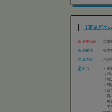
【事業所名
募集職種
柔道整
勤務地
栃木
最寄駅
東武
給与
＜常
［月給
［想
※経
［給
・資格
・処遇
・固