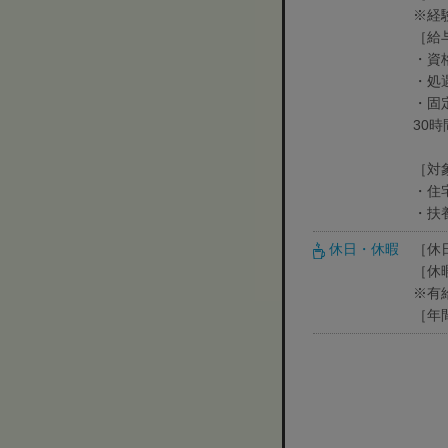
※経
［給
・資格
・処遇
・固
30
［対
・住
・扶養
休日・休暇
［休
［休
※有
［年