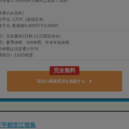
時間を超える時間外労働分は追加で支給）
象者のみ支給］
宅手当: 1万円（諸規定有）
手当: 配偶者5,000円/子3,000円
日］完全週休2日制 (土日固定休み)
暇］夏季休暇、GW休暇、年末年始休暇
給休暇は法定通り付与
間休日］110日程度
完全無料
現在の募集要項を確認する
む宇都宮江曽島