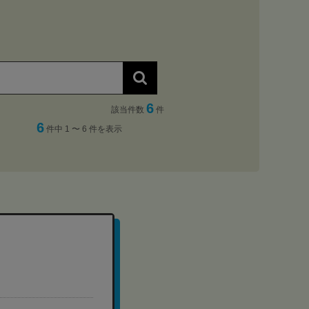
6
該当件数
件
6
件中 1 〜 6 件を表示