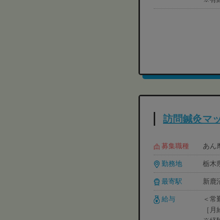
訪問鍼灸マッ
募集職種
あん摩
勤務地
栃木県
最寄駅
新鹿
給与
＜常
［月