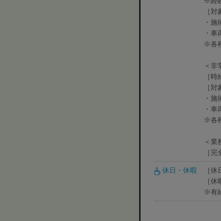
※経
［対
・施
・車
※各
＜非
［時給
［対
・施
・車
※各
＜業
［完
休日・休暇
［休
［休
※有