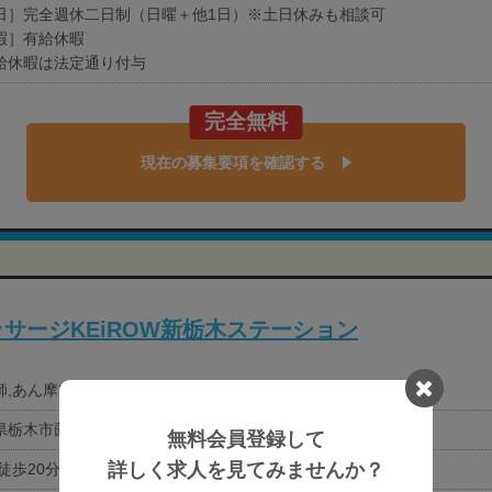
日］完全週休二日制（日曜＋他1日）※土日休みも相談可
暇］有給休暇
給休暇は法定通り付与
完全無料
現在の募集要項を確認する
サージKEiROW新栃木ステーション
,あん摩ﾏｯｻｰｼﾞ指圧師,国資学生（あん摩ﾏｯｻｰｼﾞ指圧）
栃木市薗部町3-1-4
無料会員登録して
詳しく求人を見てみませんか？
徒歩20分