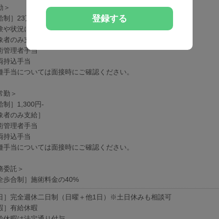
勤＞
登録する
給制］23万円-
験や状況に応じて変動可能性有り
象者のみ支給］
術管理者手当
両持込手当
種手当については面接時にご確認ください。
常勤＞
制］1,300円-
象者のみ支給］
術管理者手当
両持込手当
種手当については面接時にご確認ください。
務委託＞
全歩合制］施術料金の40%
日］完全週休二日制（日曜＋他1日）※土日休みも相談可
暇］有給休暇
給休暇は法定通り付与