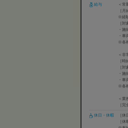
給与
＜常
［月
※経
［対
・施
・車
※各
＜非
［時給
［対
・施
・車
※各
＜業
［完
休日・休暇
［休
［休
※有