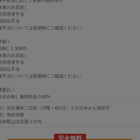
験や状況に応じて変動可能性有り
象者のみ支給］
術管理者手当
両持込手当
種手当については面接時にご確認ください。
常勤＞
制］1,300円-
象者のみ支給］
術管理者手当
両持込手当
種手当については面接時にご確認ください。
務委託＞
全歩合制］施術料金の40%
日］完全週休二日制（日曜＋他1日）※土日休みも相談可
暇］有給休暇
給休暇は法定通り付与
完全無料