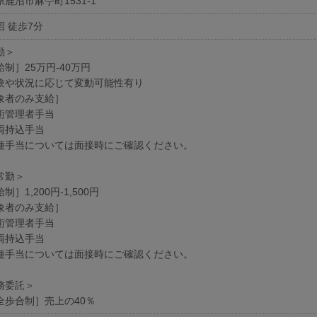
鹿沼市麻苧町1531-1
沼 徒歩7分
勤＞
制］25万円-40万円
験や状況に応じて変動可能性有り
象者のみ支給］
術管理者手当
両持込手当
種手当については面接時にご確認ください。
常勤＞
制］1,200円-1,500円
象者のみ支給］
術管理者手当
両持込手当
種手当については面接時にご確認ください。
務委託＞
全歩合制］売上の40％