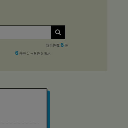
6
該当件数
件
6
件中 1 〜 6 件を表示