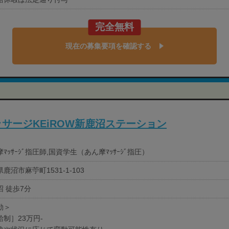
完全無料
現在の募集要項を確認する
サージKEiROW新鹿沼ステーション
ﾏｯｻｰｼﾞ指圧師,国資学生（あん摩ﾏｯｻｰｼﾞ指圧）
鹿沼市麻苧町1531-1-103
沼 徒歩7分
勤＞
給制］23万円-