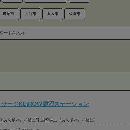
鹿沼市
足利市
栃木市
佐野市
サージKEiROW鹿沼ステーション
,あん摩ﾏｯｻｰｼﾞ指圧師,国資学生（あん摩ﾏｯｻｰｼﾞ指圧）