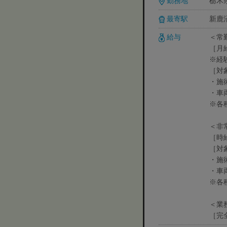
勤務地
栃木県
最寄駅
新鹿
給与
＜常
［月給
※経
［対
・施
・車
※各
＜非
［時給
［対
・施
・車
※各
＜業
［完