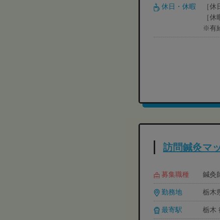
休日・休暇
［休
［休
※有
訪問鍼灸マッ
募集職種
鍼灸師
勤務地
栃木県
最寄駅
栃木 