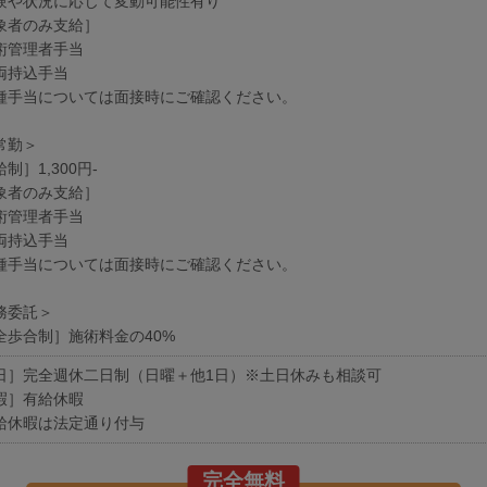
験や状況に応じて変動可能性有り
象者のみ支給］
術管理者手当
両持込手当
種手当については面接時にご確認ください。
常勤＞
制］1,300円-
象者のみ支給］
術管理者手当
両持込手当
種手当については面接時にご確認ください。
務委託＞
全歩合制］施術料金の40%
日］完全週休二日制（日曜＋他1日）※土日休みも相談可
暇］有給休暇
給休暇は法定通り付与
完全無料