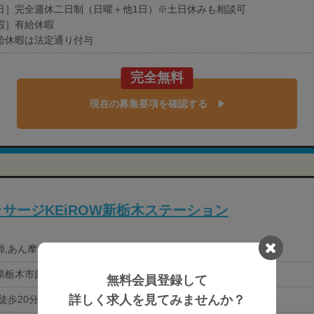
日］完全週休二日制（日曜＋他1日）※土日休みも相談可
暇］有給休暇
給休暇は法定通り付与
完全無料
現在の募集要項を確認する
サージKEiROW新栃木ステーション
,あん摩ﾏｯｻｰｼﾞ指圧師,国資学生（あん摩ﾏｯｻｰｼﾞ指圧）
栃木市薗部町3-1-4
無料会員登録して
詳しく求人を見てみませんか？
徒歩20分