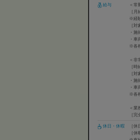
給与
＜常
［月
※経
［対
・施
・車
※各
＜非
［時給
［対
・施
・車
※各
＜業
［完
休日・休暇
［休
［休
※有