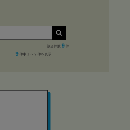
9
該当件数
件
9
件中 1 〜 9 件を表示