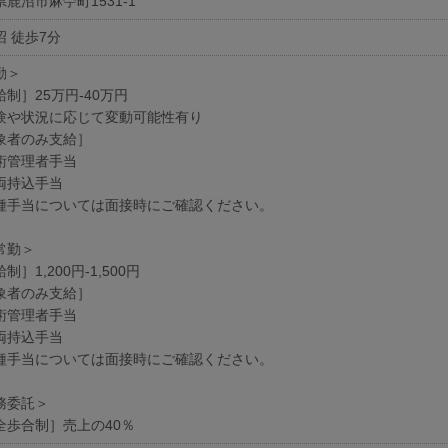
鹿沼市麻苧町1531-1
沼 徒歩7分
勤＞
制］25万円-40万円
験や状況に応じて変動可能性有り
象者のみ支給］
術管理者手当
両持込手当
種手当については面接時にご確認ください。
常勤＞
制］1,200円-1,500円
象者のみ支給］
術管理者手当
両持込手当
種手当については面接時にご確認ください。
務委託＞
全歩合制］売上の40％