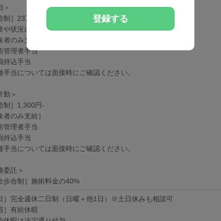
勤＞
登録する
給制］23万円-
験や状況に応じて変動可能性有り
象者のみ支給］
術管理者手当
両持込手当
種手当については面接時にご確認ください。
常勤＞
制］1,300円-
象者のみ支給］
術管理者手当
両持込手当
種手当については面接時にご確認ください。
務委託＞
全歩合制］施術料金の40%
日］完全週休二日制（日曜＋他1日）※土日休みも相談可
暇］有給休暇
給休暇は法定通り付与