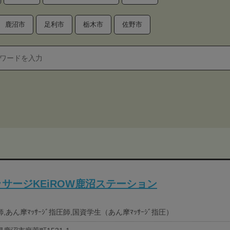
鹿沼市
足利市
栃木市
佐野市
サージKEiROW鹿沼ステーション
,あん摩ﾏｯｻｰｼﾞ指圧師,国資学生（あん摩ﾏｯｻｰｼﾞ指圧）