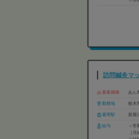
訪問鍼灸マッ
募集職種
あん摩
勤務地
栃木県
最寄駅
新鹿
給与
＜常
［月