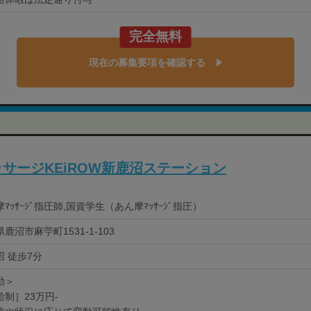
完全無料
現在の募集要項を確認する
サージKEiROW新鹿沼ステーション
ﾏｯｻｰｼﾞ指圧師,国資学生（あん摩ﾏｯｻｰｼﾞ指圧）
鹿沼市麻苧町1531-1-103
沼 徒歩7分
勤＞
給制］23万円-