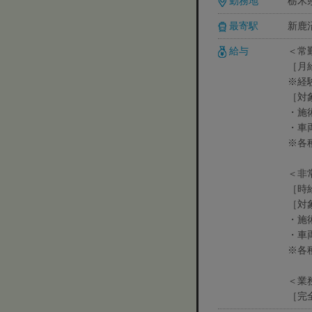
勤務地
栃木県
最寄駅
新鹿
給与
＜常
［月給
※経
［対
・施
・車
※各
＜非
［時給
［対
・施
・車
※各
＜業
［完