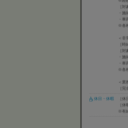
※経
［対
・施
・車
※各
＜非
［時給
［対
・施
・車
※各
＜業
［完
休日・休暇
［休
［休
※有