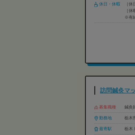
休日・休暇
［休
［休
※有
訪問鍼灸マッ
募集職種
鍼灸師
勤務地
栃木県
最寄駅
栃木 