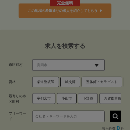
完全無料
この地域の希望通りの求人を紹介してもらう
求人を検索する
市区町村
資格
柔道整復師
鍼灸師
整体師・セラピスト
最寄りの市
宇都宮市
小山市
下野市
芳賀郡芳賀町
区町村
フリーワー
ド
0
該当件数
件