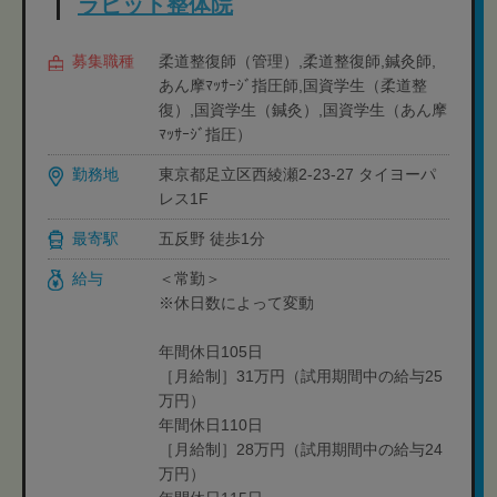
ラビット整体院
募集職種
柔道整復師（管理）,柔道整復師,鍼灸師,
あん摩ﾏｯｻｰｼﾞ指圧師,国資学生（柔道整
復）,国資学生（鍼灸）,国資学生（あん摩
ﾏｯｻｰｼﾞ指圧）
勤務地
東京都足立区西綾瀬2-23-27 タイヨーパ
レス1F
最寄駅
五反野 徒歩1分
給与
＜常勤＞
※休日数によって変動
年間休日105日
［月給制］31万円（試用期間中の給与25
万円）
年間休日110日
［月給制］28万円（試用期間中の給与24
万円）