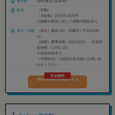
最寄駅
高野(東京) 徒歩9分
給与
〈常勤〉
［月給制］25万円‐33万円
※経験や状況に応じて変動可能性有り
休日・休暇
［休日］週休:2日（日曜日＋平日1日休
み）
［休暇］夏季休暇（8/13-8/15）・年末年
始休暇（12/31-1/3）
※有給休暇有り
［年間休日］人材紹介担当者にお問い合
わせください
完全無料
現在の募集要項を確認する