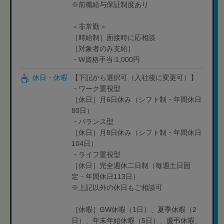
※前職給与保証制度あり
＜非常勤＞
［時給制］面接時に応相談
［対象者のみ支給］
・W資格手当:1,000円
休日・休暇
【下記から選択可（入社後に変更可）】
・ワーク重視型
［休日］月6日休み（シフト制・年間休日
80日）
・バランス型
［休日］月8日休み（シフト制・年間休日
104日）
・ライフ重視型
［休日］完全週休二日制（毎週土日固
定・年間休日113日）
※上記以外の休日もご相談可
［休暇］GW休暇（1日）、夏季休暇（2
日）、年末年始休暇（5日）、慶弔休暇、