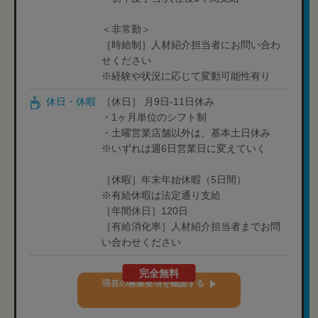
＜非常勤＞
［時給制］人材紹介担当者にお問い合わ
せください
※経験や状況に応じて変動可能性有り
休日・休暇
［休日］ 月9日-11日休み
・1ヶ月単位のシフト制
・土曜営業店舗以外は、基本土日休み
※いずれは週6日営業日に変えていく
［休暇］年末年始休暇（5日間）
※有給休暇は法定通り支給
［年間休日］120日
［有給消化率］人材紹介担当者までお問
い合わせください
完全無料
現在の募集要項を確認する