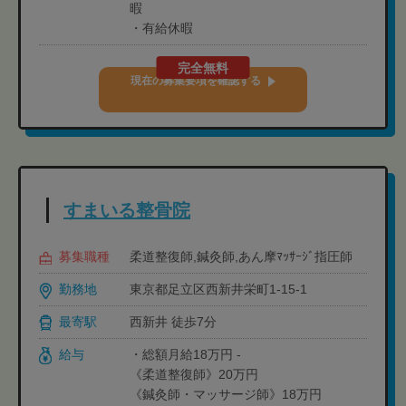
暇
・有給休暇
完全無料
現在の募集要項を確認する
すまいる整骨院
募集職種
柔道整復師,鍼灸師,あん摩ﾏｯｻｰｼﾞ指圧師
勤務地
東京都足立区西新井栄町1-15-1
最寄駅
西新井 徒歩7分
給与
・総額月給18万円 -
《柔道整復師》20万円
《鍼灸師・マッサージ師》18万円