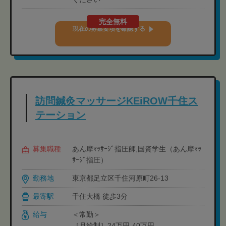
完全無料
現在の募集要項を確認する
訪問鍼灸マッサージKEiROW千住ス
テーション
募集職種
あん摩ﾏｯｻｰｼﾞ指圧師,国資学生（あん摩ﾏｯ
ｻｰｼﾞ指圧）
勤務地
東京都足立区千住河原町26-13
最寄駅
千住大橋 徒歩3分
給与
＜常勤＞
［月給制］24万円-40万円