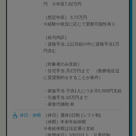
円 ※年収7,92万円
［想定年収］ 3,72万円
※経験や状況に応じて変動可能性有り
［給与内訳］
・資格手当:上記月給の中に資格手当1万
円含む
［対象者のみ支給］
・住宅手当:月2万円まで （勤務地近辺
に賃貸契約をすることが条件）
・家族手当:子供1人につき月5,000円支給
・引越手当:10万円まで
・昼食代補助:有
休日・休暇
［休日］週休2日制 (シフト制)
［休暇］年末年始休暇
※有給休暇は法定通り支給
［年間休日］105日以上 ※選択制