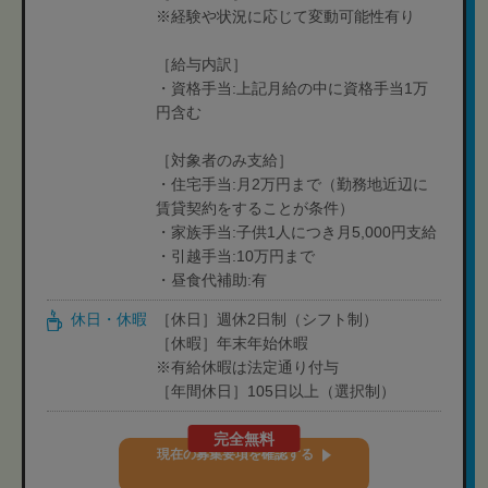
※経験や状況に応じて変動可能性有り
［給与内訳］
・資格手当:上記月給の中に資格手当1万
円含む
［対象者のみ支給］
・住宅手当:月2万円まで（勤務地近辺に
賃貸契約をすることが条件）
・家族手当:子供1人につき月5,000円支給
・引越手当:10万円まで
・昼食代補助:有
休日・休暇
［休日］週休2日制（シフト制）
［休暇］年末年始休暇
※有給休暇は法定通り付与
［年間休日］105日以上（選択制）
完全無料
現在の募集要項を確認する