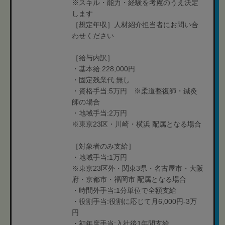
※スキル・能力・経験を考慮のうえ決定
します
［想定年収］人材紹介担当者にお問い合
わせください
［給与内訳］
・基本給:228,000円
・固定残業代:無し
・資格手当:5万円 ※柔道整復師・鍼灸
師の場合
・地域手当:2万円
※東京23区・川崎・横浜 配属となる場合
［対象者のみ支給］
・地域手当:1万円
※東京23区外・関東3県・名古屋市・大阪
府・京都市・福岡市 配属となる場合
・時間外手当:1分単位で全額支給
・役割手当:役割に応じて月6,000円-3万
円
・初年度手当:入社後1年間支給