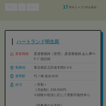
17
前へ
1
次へ
件中 1 〜 17 件を表示
ハートランド明生苑
募集職種
柔道整復師（管理）,柔道整復師,あん摩ﾏｯ
ｻｰｼﾞ指圧師
勤務地
東京都足立区保木間4-3-5
最寄駅
竹ノ塚 徒歩16分
給与
＜常勤＞
［月給制］239,500円-
※経験や状況に応じて変動可能性有り
［対象者のみ支給］