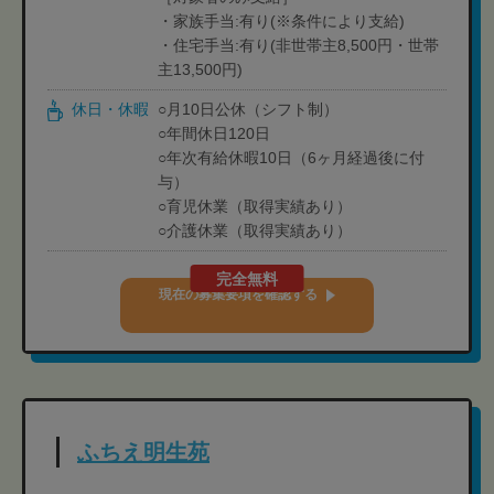
・家族手当:有り(※条件により支給)
・住宅手当:有り(非世帯主8,500円・世帯
主13,500円)
休日・休暇
○月10日公休（シフト制）
○年間休日120日
○年次有給休暇10日（6ヶ月経過後に付
与）
○育児休業（取得実績あり）
○介護休業（取得実績あり）
完全無料
現在の募集要項を確認する
ふちえ明生苑