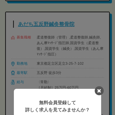
あだち五反野鍼灸整骨院
募集職種
柔道整復師（管理）,柔道整復師,鍼灸師,
あん摩ﾏｯｻｰｼﾞ指圧師,国資学生（柔道整
復）,国資学生（鍼灸）,国資学生（あん摩
ﾏｯｻｰｼﾞ指圧）
勤務地
東京都足立区足立3-25-7-102
最寄駅
五反野 徒歩3分
給与
〈常勤〉
［月給制］25万円-60万円
［想定年収］3,50万円-
※経験や状況に応じて変動可能性有り
無料会員登録して
［内訳］
詳しく求人を見てみませんか？
・基本給:206,000円-