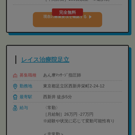
完全無料
現在の募集要項を確認する
レイス治療院足立
募集職種
あん摩ﾏｯｻｰｼﾞ指圧師
勤務地
東京都足立区西新井栄町2-24-12
最寄駅
西新井 徒歩5分
給与
〈常勤〉
［月給制］26万円 -27万円
※経験や状況に応じて変動可能性有り
＜非常勤＞