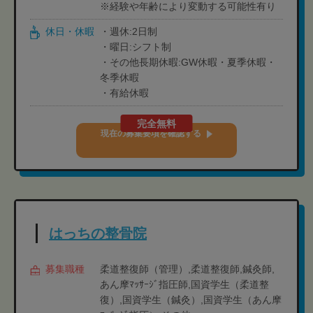
※経験や年齢により変動する可能性有り
休日・休暇
・週休:2日制
・曜日:シフト制
・その他長期休暇:GW休暇・夏季休暇・
冬季休暇
・有給休暇
完全無料
現在の募集要項を確認する
はっちの整骨院
募集職種
柔道整復師（管理）,柔道整復師,鍼灸師,
あん摩ﾏｯｻｰｼﾞ指圧師,国資学生（柔道整
復）,国資学生（鍼灸）,国資学生（あん摩