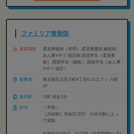
ファミリア整骨院
募集職種
柔道整復師（管理）,柔道整復師,鍼灸師,
あん摩ﾏｯｻｰｼﾞ指圧師,国資学生（柔道整
復）,国資学生（鍼灸）,国資学生（あん摩
ﾏｯｻｰｼﾞ指圧）
勤務地
東京都足立区六町4丁目6-11エフシ-六町
1F
最寄駅
六町 徒歩2分
給与
＜常勤＞
［月給制］月給31万円 ※休日数によっ
て変動
年間休日105日 31万円（試用期間6ヶ月/