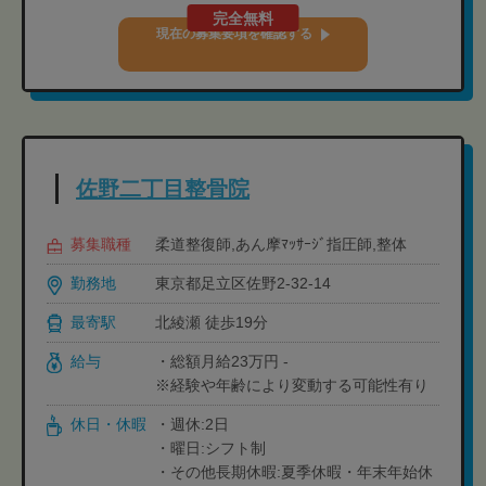
完全無料
現在の募集要項を確認する
佐野二丁目整骨院
募集職種
柔道整復師,あん摩ﾏｯｻｰｼﾞ指圧師,整体
勤務地
東京都足立区佐野2-32-14
最寄駅
北綾瀬 徒歩19分
給与
・総額月給23万円 -
※経験や年齢により変動する可能性有り
休日・休暇
・週休:2日
・曜日:シフト制
・その他長期休暇:夏季休暇・年末年始休