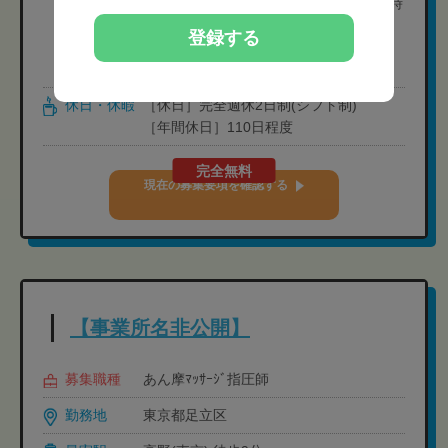
・固定残業代（10時間分）:14,000円※時
間外労働の有無にかかわらず支給、超過
登録する
分は別途支給
・資格手当:3万円
休日・休暇
［休日］完全週休2日制(シフト制)
［年間休日］110日程度
完全無料
現在の募集要項を確認する
【事業所名非公開】
募集職種
あん摩ﾏｯｻｰｼﾞ指圧師
勤務地
東京都足立区