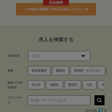
完全無料
この地域の希望通りの求人を紹介してもらう
求人を検索する
市区町村
資格
柔道整復師
鍼灸師
整体師・セラピスト
最寄りの市
川口市
葛飾区
墨田区
北区
草加市
区町村
フリーワー
ド
17
該当件数
件