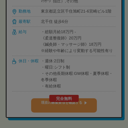
ﾏｯｻｰｼﾞ指圧）,その他
勤務地
東京都足立区千住旭町21-6宮崎ビル1階
最寄駅
北千住 徒歩6分
給与
・総額月給18万円 -
《柔道整復師》20万円
《鍼灸師・マッサージ師》18万円
※経験や年齢により変動する可能性有り
休日・休暇
・週休:2日制
・曜日:シフト制
・その他長期休暇:GW休暇・夏季休暇・
冬季休暇
・有給休暇
完全無料
現在の募集要項を確認する