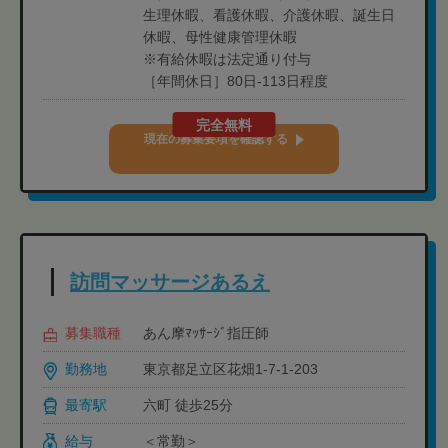
生理休暇、看護休暇、介護休暇、誕生日
休暇、母性健康管理休暇
※有給休暇は法定通り付与
［年間休日］80日-113日程度
完全無料
現在の募集要項を確認する
訪問マッサージあるえ
募集職種
あん摩ﾏｯｻｰｼﾞ指圧師
勤務地
東京都足立区花畑1-7-1-203
最寄駅
六町 徒歩25分
給与
＜常勤＞