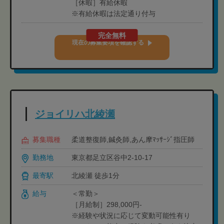
［休暇］有給休暇
※有給休暇は法定通り付与
完全無料
現在の募集要項を確認する
ジョイリハ北綾瀬
募集職種
柔道整復師,鍼灸師,あん摩ﾏｯｻｰｼﾞ指圧師
勤務地
東京都足立区谷中2-10-17
最寄駅
北綾瀬 徒歩1分
給与
＜常勤＞
［月給制］298,000円-
※経験や状況に応じて変動可能性有り