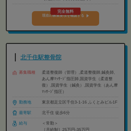
完全無料
現在の募集要項を確認する
北千住駅整骨院
募集職種
柔道整復師（管理）,柔道整復師,鍼灸師,
あん摩ﾏｯｻｰｼﾞ指圧師,国資学生（柔道整
復）,国資学生（鍼灸）,国資学生（あん摩
ﾏｯｻｰｼﾞ指圧）
勤務地
東京都足立区千住3-1-16 ふくとみビル1F
最寄駅
北千住 徒歩6分
給与
＜常勤＞
［月給制］25万円-35万円