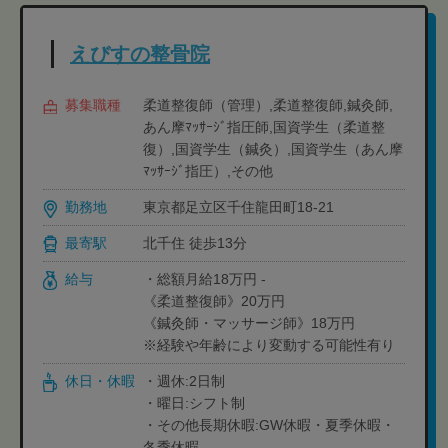
えびすの整骨院
募集職種
柔道整復師（管理）,柔道整復師,鍼灸師,
あん摩ﾏｯｻｰｼﾞ指圧師,国資学生（柔道整
復）,国資学生（鍼灸）,国資学生（あん摩
ﾏｯｻｰｼﾞ指圧）,その他
勤務地
東京都足立区千住龍田町18-21
最寄駅
北千住 徒歩13分
給与
・総額月給18万円 -
《柔道整復師》20万円
《鍼灸師・マッサージ師》18万円
※経験や年齢により変動する可能性有り
休日・休暇
・週休:2日制
・曜日:シフト制
・その他長期休暇:GW休暇・夏季休暇・
冬季休暇