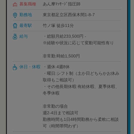
募集職種
あん摩ﾏｯｻｰｼﾞ指圧師
勤務地
東京都足立区西保木間1-8-7
最寄駅
竹ノ塚 徒歩11分
給与
・総額月給233,500円 -
※経験や状況に応じて変動可能性有り
非常勤:時給1,500円
休日・休暇
・週休:4週8休
・曜日:シフト制（土か日どちらかお休み
取得もご相談可）
・その他長期休暇:有給休暇、夏季休暇、
冬季休暇
非常勤の場合
週2-4日まで相談可
勤務時間も1日4時間勤務から柔軟に相談
可（時間帯問わず）