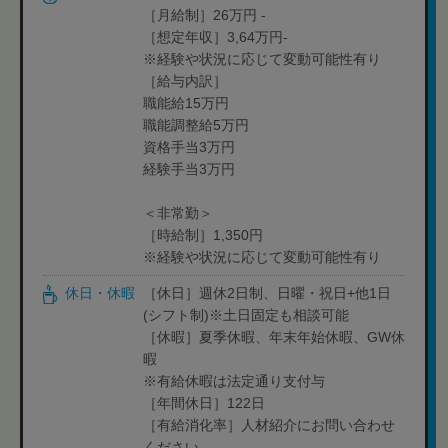
［月給制］26万円 -
［想定年収］3,64万円-
※経験や状況に応じて変動可能性有り
［給与内訳］
職能給15万円
職能調整給5万円
資格手当3万円
経験手当3万円
＜非常勤＞
［時給制］1,350円
※経験や状況に応じて変動可能性有り
休日・休暇
［休日］週休2日制、日曜・祝日+他1日
(シフト制)※土日固定も相談可能
［休暇］夏季休暇、年末年始休暇、GW休
暇
※有給休暇は法定通り支付与
［年間休日］122日
［有給消化率］人材紹介にお問い合わせ
ください