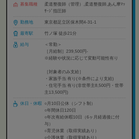
募集職種
柔道整復師（管理）,柔道整復師,あん摩ﾏｯ
ｻｰｼﾞ指圧師
勤務地
東京都足立区保木間4-31-1
最寄駅
竹ノ塚 徒歩21分
給与
＜常勤＞
［月給制］239,500円-
※経験や状況に応じて変動可能性有り
［対象者のみ支給］
・家族手当:有り(※条件により支給)
・住宅手当:有り(非世帯主8,500円・世帯
主13,500円)
休日・休暇
○月10日公休（シフト制）
○年間休日120日
○年次有給休暇10日（6ヶ月経過後に付
与）
○育児休業（取得実績あり）
○介護休業（取得実績あり）