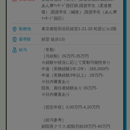
あん摩ﾏｯｻｰｼﾞ指圧師,国資学生（柔道整
復）,国資学生（鍼灸）,国資学生（あん摩
ﾏｯｻｰｼﾞ指圧）
勤務地
東京都世田谷区経堂1-21-20 松原ビル1階
最寄駅
経堂 徒歩1分
給与
〈常勤〉
［月給制］26万円-35万円
※経験や状況に応じて変動可能性有り
中途（実務経験1年-2年）:265,000円-
中途（実務経験3年以上）:28万円-
※社内審査あり
院長、責任者経験あり:35万円-
※社内審査あり
［想定年収］3,00万円-4,20万円
［給与参考］
副院長クラス:総額月給28万円-40万円