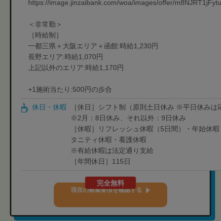
https://image.jinzaibank.com/woa/images/offer/m8NJRT1
＜非常勤＞
［時給制］
一都三県＋大阪エリア＋函館:時給1,230円
長野エリア:時給1,070円
上記以外のエリア:時給1,170円
+1施術当たり:500円の歩合
休日・休暇
［休日］シフト制（原則土日休み ※平日休みは
※2月：8日休み、それ以外：9日休み
［休暇］リフレッシュ休暇（5日間）・年始休暇
タニティ休暇・看護休暇
※有給休暇は法定通り支給
［年間休日］115日
完全無料
現在の募集要項を確認する