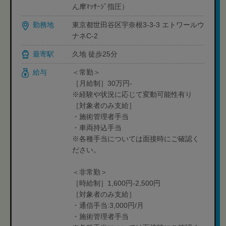
ん摩ﾏｯｻｰｼﾞ指圧）
勤務地
東京都世田谷区宇奈根3-3-3 エトワールウ
ナネC-2
最寄駅
久地 徒歩25分
給与
＜常勤＞
［月給制］30万円-
※経験や状況に応じて変動可能性有り
［対象者のみ支給］
・施術管理者手当
・車両持込手当
※各種手当については面接時にご確認く
ださい。
＜非常勤＞
［時給制］1,600円-2,500円
［対象者のみ支給］
・通信手当:3,000円/月
・施術管理者手当