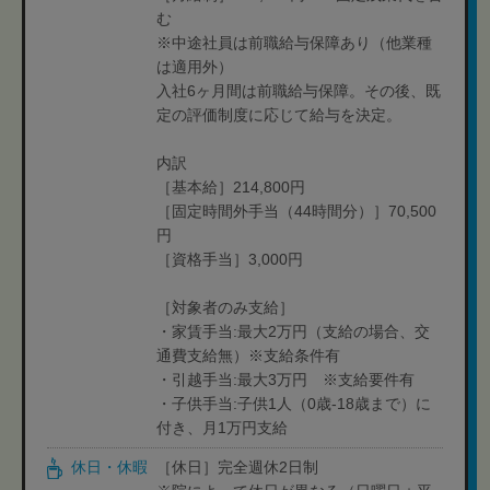
む
※中途社員は前職給与保障あり（他業種
は適用外）
入社6ヶ月間は前職給与保障。その後、既
定の評価制度に応じて給与を決定。
内訳
［基本給］214,800円
［固定時間外手当（44時間分）］70,500
円
［資格手当］3,000円
［対象者のみ支給］
・家賃手当:最大2万円（支給の場合、交
通費支給無）※支給条件有
・引越手当:最大3万円 ※支給要件有
・子供手当:子供1人（0歳-18歳まで）に
付き、月1万円支給
休日・休暇
［休日］完全週休2日制