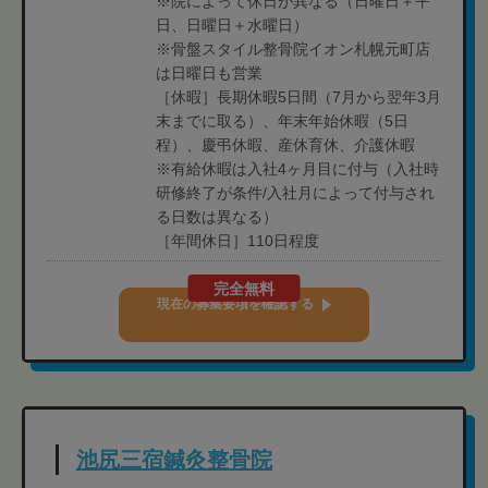
※院によって休日が異なる（日曜日＋平
日、日曜日＋水曜日）
※骨盤スタイル整骨院イオン札幌元町店
は日曜日も営業
［休暇］長期休暇5日間（7月から翌年3月
末までに取る）、年末年始休暇（5日
程）、慶弔休暇、産休育休、介護休暇
※有給休暇は入社4ヶ月目に付与（入社時
研修終了が条件/入社月によって付与され
る日数は異なる）
［年間休日］110日程度
完全無料
現在の募集要項を確認する
池尻三宿鍼灸整骨院