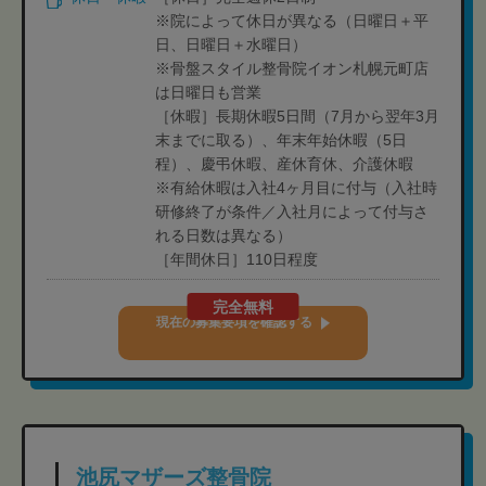
※院によって休日が異なる（日曜日＋平
日、日曜日＋水曜日）
※骨盤スタイル整骨院イオン札幌元町店
は日曜日も営業
［休暇］長期休暇5日間（7月から翌年3月
末までに取る）、年末年始休暇（5日
程）、慶弔休暇、産休育休、介護休暇
※有給休暇は入社4ヶ月目に付与（入社時
研修終了が条件／入社月によって付与さ
れる日数は異なる）
［年間休日］110日程度
完全無料
現在の募集要項を確認する
池尻マザーズ整骨院