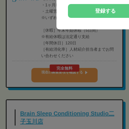
・1ヶ月単位のシフト制
登録する
・土曜営業店舗以外は、基本土日休み
※いずれは週6日営業日に変えていく
［休暇］年末年始休暇（5日間）
※有給休暇は法定通り支給
［年間休日］120日
［有給消化率］人材紹介担当者までお問
い合わせください
完全無料
現在の募集要項を確認する
Brain Sleep Conditioning Studio二
子玉川店