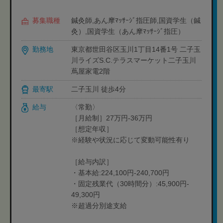
募集職種
鍼灸師,あん摩ﾏｯｻｰｼﾞ指圧師,国資学生（鍼
灸）,国資学生（あん摩ﾏｯｻｰｼﾞ指圧）
勤務地
東京都世田谷区玉川1丁目14番1号 二子玉
川ライズS.C.テラスマーケット二子玉川
蔦屋家電2階
最寄駅
二子玉川 徒歩4分
給与
〈常勤〉
［月給制］27万円-36万円
［想定年収］
※経験や状況に応じて変動可能性有り
［給与内訳］
・基本給:224,100円-240,700円
・固定残業代（30時間分）:45,900円-
49,300円
※超過分別途支給