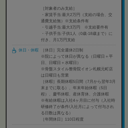
［対象者のみ支給］
・家賃手当:最大2万円（支給の場合、交
通費支給無）※支給条件有
・引越手当:最大3万円 ※支給要件有
・子供手当:子供1人（0歳-18歳まで）に
付き、月1万円支給
休日・休暇
［休日］完全週休2日制
※院によって休日が異なる（日曜日＋平
日、日曜日＋水曜日）
※骨盤スタイル整骨院イオン札幌元町店
は日曜日も営業
［休暇］長期休暇5日間（7月から翌年3月
末までに取る）、年末年始休暇（5日
程）、慶弔休暇、産休育休、介護休暇
※有給休暇は入社4ヶ月目に付与（入社時
研修終了が条件/入社月によって付与され
る日数は異なる）
［年間休日］110日程度