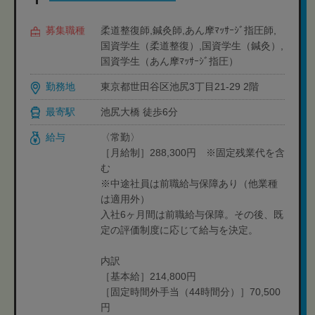
募集職種
柔道整復師,鍼灸師,あん摩ﾏｯｻｰｼﾞ指圧師,
国資学生（柔道整復）,国資学生（鍼灸）,
国資学生（あん摩ﾏｯｻｰｼﾞ指圧）
勤務地
東京都世田谷区池尻3丁目21-29 2階
最寄駅
池尻大橋 徒歩6分
給与
〈常勤〉
［月給制］288,300円 ※固定残業代を含
む
※中途社員は前職給与保障あり（他業種
は適用外）
入社6ヶ月間は前職給与保障。その後、既
定の評価制度に応じて給与を決定。
内訳
［基本給］214,800円
［固定時間外手当（44時間分）］70,500
円