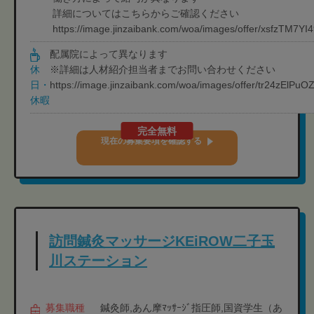
詳細についてはこちらからご確認ください
https://image.jinzaibank.com/woa/images/offer/xsfzTM7
配属院によって異なります
※詳細は人材紹介担当者までお問い合わせください
休
https://image.jinzaibank.com/woa/images/offer/tr24zEl
日・
休暇
完全無料
現在の募集要項を確認する
訪問鍼灸マッサージKEiROW二子玉
川ステーション
募集職種
鍼灸師,あん摩ﾏｯｻｰｼﾞ指圧師,国資学生（あ