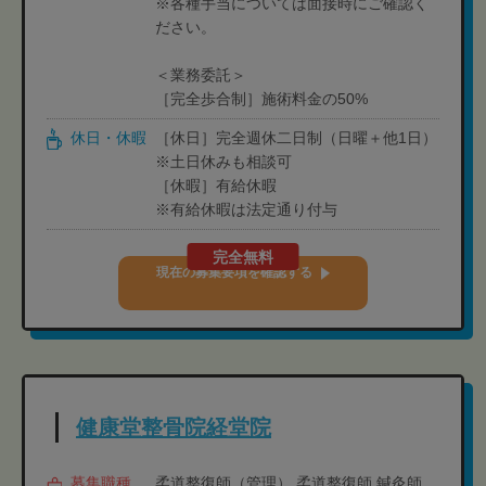
※各種手当については面接時にご確認く
ださい。
＜業務委託＞
［完全歩合制］施術料金の50%
休日・休暇
［休日］完全週休二日制（日曜＋他1日）
※土日休みも相談可
［休暇］有給休暇
※有給休暇は法定通り付与
完全無料
現在の募集要項を確認する
健康堂整骨院経堂院
募集職種
柔道整復師（管理）,柔道整復師,鍼灸師,