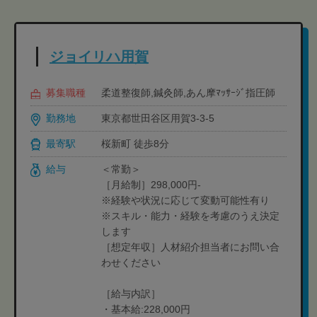
ジョイリハ用賀
募集職種
柔道整復師,鍼灸師,あん摩ﾏｯｻｰｼﾞ指圧師
勤務地
東京都世田谷区用賀3-3-5
最寄駅
桜新町 徒歩8分
給与
＜常勤＞
［月給制］298,000円-
※経験や状況に応じて変動可能性有り
※スキル・能力・経験を考慮のうえ決定
します
［想定年収］人材紹介担当者にお問い合
わせください
［給与内訳］
・基本給:228,000円