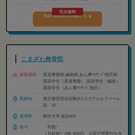
完全無料
現在の募集要項を確認する
こまざわ整骨院
募集職種
柔道整復師,鍼灸師,あん摩ﾏｯｻｰｼﾞ指圧師,
国資学生（柔道整復）,国資学生（鍼灸）,
国資学生（あん摩ﾏｯｻｰｼﾞ指圧）
勤務地
東京都世田谷区駒沢3-2-1ヴェルファーレ
彩 1F
最寄駅
駒沢大学 徒歩8分
給与
〈常勤〉
［月給制］288,300円 ※固定残業代を含