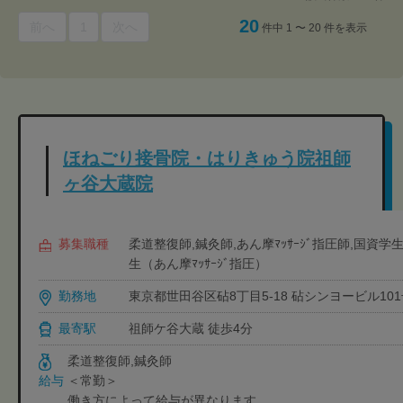
20
前へ
1
次へ
件中 1 〜 20 件を表示
ほねごり接骨院・はりきゅう院祖師
ヶ谷大蔵院
募集職種
柔道整復師,鍼灸師,あん摩ﾏｯｻｰｼﾞ指圧師,国資
生（あん摩ﾏｯｻｰｼﾞ指圧）
勤務地
東京都世田谷区砧8丁目5-18 砧シンヨービル10
最寄駅
祖師ケ谷大蔵 徒歩4分
柔道整復師,鍼灸師
＜常勤＞
給与
働き方によって給与が異なります