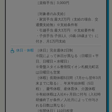
［資格手当］3,000円
［対象者のみ支給］
・家賃手当:最大2万円（支給の場合、交
通費支給無）※支給条件有
・引越手当:最大3万円 ※支給要件有
・子供手当:子供1人（0歳-18歳まで）に
付き、月1万円支給
休日・休暇
［休日］完全週休2日制
※院によって休日が異なる（日曜日＋平
日、日曜日＋水曜日）
※骨盤スタイル整骨院イオン札幌元町店
は日曜日も営業
［休暇］長期休暇5日間（7月から翌年3月
末までに取る）、年末年始休暇（5日
程）、慶弔休暇、産休育休、介護休暇
※有給休暇は入社4ヶ月目に付与（入社時
研修終了が条件／入社月によって付与さ
れる日数は異なる）
［年間休日］110日程度