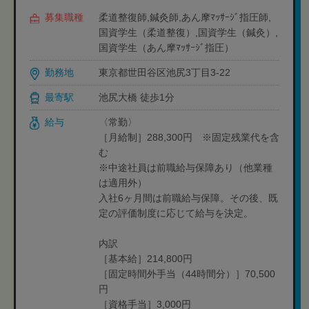
募集職種
柔道整復師,鍼灸師,あん摩ﾏｯｻｰｼﾞ指圧師,
国資学生（柔道整復）,国資学生（鍼灸）,
国資学生（あん摩ﾏｯｻｰｼﾞ指圧）
勤務地
東京都世田谷区池尻3丁目3-22
最寄駅
池尻大橋 徒歩1分
給与
〈常勤〉
［月給制］288,300円 ※固定残業代を含
む
※中途社員は前職給与保障あり（他業種
は適用外）
入社6ヶ月間は前職給与保障。その後、既
定の評価制度に応じて給与を決定。
内訳
［基本給］214,800円
［固定時間外手当（44時間分）］70,500
円
［資格手当］3,000円