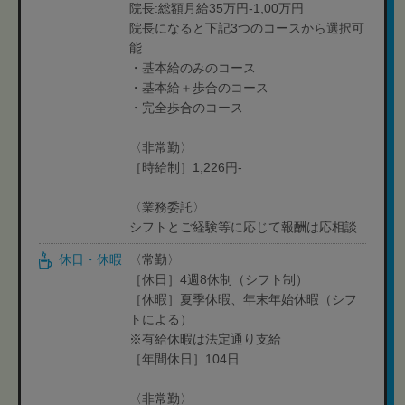
院長:総額月給35万円-1,00万円
院長になると下記3つのコースから選択可
能
・基本給のみのコース
・基本給＋歩合のコース
・完全歩合のコース
〈非常勤〉
［時給制］1,226円-
〈業務委託〉
シフトとご経験等に応じて報酬は応相談
休日・休暇
〈常勤〉
［休日］4週8休制（シフト制）
［休暇］夏季休暇、年末年始休暇（シフ
トによる）
※有給休暇は法定通り支給
［年間休日］104日
〈非常勤〉