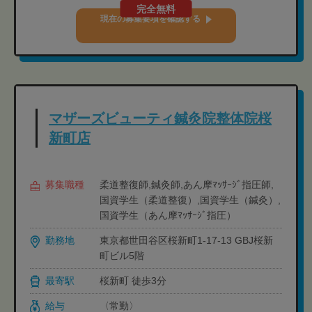
完全無料
現在の募集要項を確認する
マザーズビューティ鍼灸院整体院桜
新町店
募集職種
柔道整復師,鍼灸師,あん摩ﾏｯｻｰｼﾞ指圧師,
国資学生（柔道整復）,国資学生（鍼灸）,
国資学生（あん摩ﾏｯｻｰｼﾞ指圧）
勤務地
東京都世田谷区桜新町1-17-13 GBJ桜新
町ビル5階
最寄駅
桜新町 徒歩3分
給与
〈常勤〉