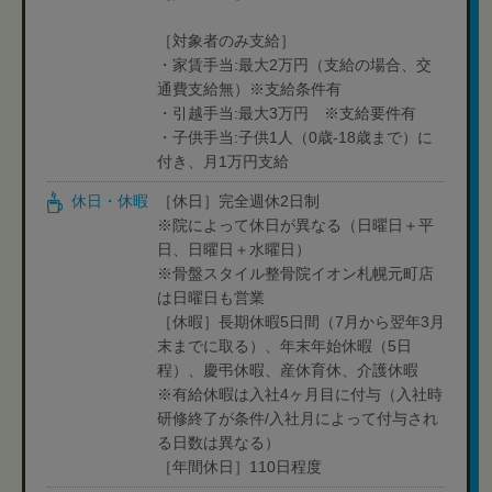
［対象者のみ支給］
・家賃手当:最大2万円（支給の場合、交
通費支給無）※支給条件有
・引越手当:最大3万円 ※支給要件有
・子供手当:子供1人（0歳-18歳まで）に
付き、月1万円支給
休日・休暇
［休日］完全週休2日制
※院によって休日が異なる（日曜日＋平
日、日曜日＋水曜日）
※骨盤スタイル整骨院イオン札幌元町店
は日曜日も営業
［休暇］長期休暇5日間（7月から翌年3月
末までに取る）、年末年始休暇（5日
程）、慶弔休暇、産休育休、介護休暇
※有給休暇は入社4ヶ月目に付与（入社時
研修終了が条件/入社月によって付与され
る日数は異なる）
［年間休日］110日程度