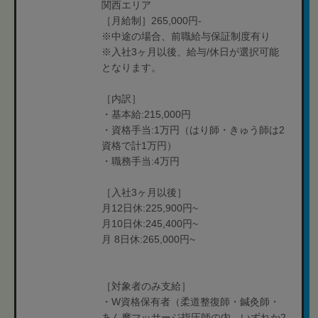
関西エリア
［月給制］265,000円-
※中途の場合、前職給与保証制度有り
※入社3ヶ月以後、給与/休日が選択可能
となります。
［内訳］
・基本給:215,000円
・資格手当:1万円（はり師・きゅう師は2
資格で計1万円）
・職務手当:4万円
［入社3ヶ月以後］
月12日休:225,900円~
月10日休:245,400円~
月 8日休:265,000円~
［対象者のみ支給］
・W資格保有者（柔道整復師・鍼灸師・
あん摩マッサージ指圧師の内、いずれか2