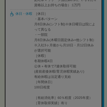
資格以上お持ちの場合）:1万円
休日・休暇
［休日］
・基本パターン
月8日休み(シフト制)※休日曜日は院によ
って異なる
・一部院
月8日休み(木曜日固定休み+他シフト制）
※入社3ヶ月後から月10日・月12日休み
が選択可能
［休暇］
冬期休暇4日
公休＋有休で7連休取得可能
(産前産後休暇/育児休暇実績あり)
有給休暇は法定通り支給
［年間休日］
100日程度
［有給消化率］60％程度（2025年度）
［育休取得実績］有り