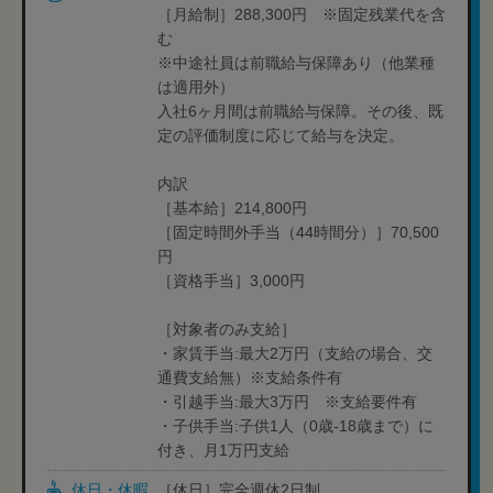
［月給制］288,300円 ※固定残業代を含
む
※中途社員は前職給与保障あり（他業種
は適用外）
入社6ヶ月間は前職給与保障。その後、既
定の評価制度に応じて給与を決定。
内訳
［基本給］214,800円
［固定時間外手当（44時間分）］70,500
円
［資格手当］3,000円
［対象者のみ支給］
・家賃手当:最大2万円（支給の場合、交
通費支給無）※支給条件有
・引越手当:最大3万円 ※支給要件有
・子供手当:子供1人（0歳-18歳まで）に
付き、月1万円支給
休日・休暇
［休日］完全週休2日制