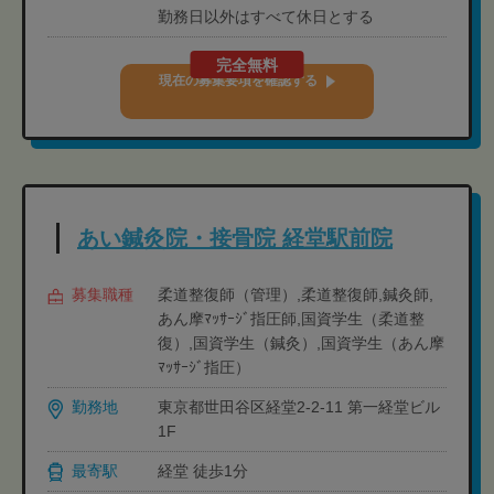
勤務日以外はすべて休日とする
完全無料
現在の募集要項を確認する
あい鍼灸院・接骨院 経堂駅前院
募集職種
柔道整復師（管理）,柔道整復師,鍼灸師,
あん摩ﾏｯｻｰｼﾞ指圧師,国資学生（柔道整
復）,国資学生（鍼灸）,国資学生（あん摩
ﾏｯｻｰｼﾞ指圧）
勤務地
東京都世田谷区経堂2-2-11 第一経堂ビル
1F
最寄駅
経堂 徒歩1分