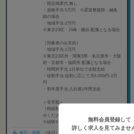
・固定残業代:無し
・資格手当:5万円 ※柔道整復師・鍼灸
師の場合
・地域手当:2万円
※東京23区・川崎・横浜 配属となる場合
［対象者のみ支給］
・地域手当:1万円
※東京23区外・関東3県・名古屋市・大阪
府・京都市・福岡市 配属となる場合
・時間外手当:1分単位で全額支給
・役割手当:役割に応じて月6,000円-3万
円
・初年度手当:入社後1年間支給
＜非常勤＞
［時給制］人材紹介担当者にお問い合わ
せください
無料会員登録して
※経験や状況に応じて変動可能性有り
詳しく求人を見てみませ
休日・休暇
［休日］ 月9日-11日休み