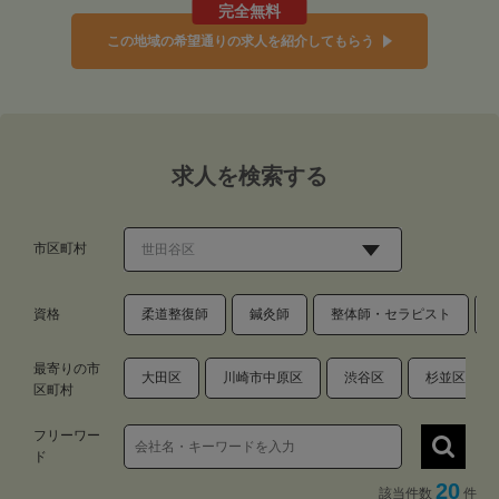
完全無料
この地域の希望通りの求人を紹介してもらう
求人を検索する
市区町村
資格
柔道整復師
鍼灸師
整体師・セラピスト
最寄りの市
大田区
川崎市中原区
渋谷区
杉並区
区町村
フリーワー
ド
20
該当件数
件