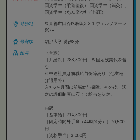
国資学生（柔道整復）,国資学生（鍼灸）,
国資学生（あん摩ﾏｯｻｰｼﾞ指圧）
勤務地
東京都世田谷区駒沢3-2-1 ヴェルファーレ
彩7F
最寄駅
駒沢大学 徒歩8分
給与
〈常勤〉
［月給制］288,300円 ※固定残業代を含
む
※中途社員は前職給与保障あり（他業種
は適用外）
入社6ヶ月間は前職給与保障。その後、既
定の評価制度に応じて給与を決定。
内訳
［基本給］214,800円
［固定時間外手当（44時間分）］70,500
円
［資格手当］3,000円