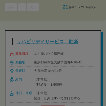
21
前へ
1
次へ
件中 1 〜 21 件を表示
リハビリデイサービス 動楽
募集職種
あん摩ﾏｯｻｰｼﾞ指圧師
勤務地
東京都練馬区大泉学園町4-18-41
最寄駅
大泉学園 徒歩24分
給与
〈非常勤〉
［時給制］1,600円-
休日・休暇
〈非常勤〉
勤務日以外はすべて休日とする