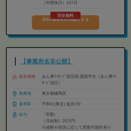
［年間休日］107日
完全無料
現在の募集要項を確認する
【事業所名非公開】
募集職種
あん摩ﾏｯｻｰｼﾞ指圧師,国資学生（あん摩ﾏｯ
ｻｰｼﾞ指圧）
勤務地
東京都練馬区
最寄駅
平和台(東京) 徒歩2分
給与
〈常勤〉
［月給制］25万円-
※経験や状況に応じて変動可能性有り