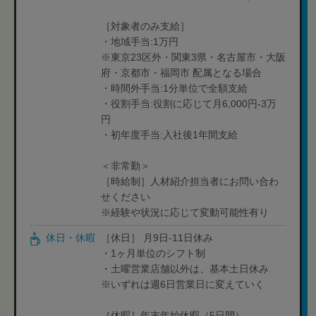
［対象者のみ支給］
・地域手当:1万円
※東京23区外・関東3県・名古屋市・大阪
府・京都市・福岡市 配属となる場合
・時間外手当:1分単位で全額支給
・役割手当:役割に応じて月6,000円-3万
円
・初年度手当:入社後1年間支給
＜非常勤＞
［時給制］人材紹介担当者にお問い合わ
せください
※経験や状況に応じて変動可能性有り
休日・休暇
［休日］ 月9日-11日休み
・1ヶ月単位のシフト制
・土曜営業店舗以外は、基本土日休み
※いずれは週6日営業日に変えていく
［休暇］年末年始休暇（5日間）