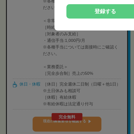
※各種手当については面接時にご確認く
ださい。
登録する
＜非常勤＞
［時給制］1,450円-1,800円
［対象者のみ支給］
・通信手当:1,000円/月
※各種手当については面接時にご確認く
ださい。
＜業務委託＞
［完全歩合制］売上の50%
休日・休暇
［休日］完全週休二日制（日曜＋他1日）
※土日休みも相談可
［休暇］有給休暇
※有給休暇は法定通り付与
完全無料
現在の募集要項を確認する