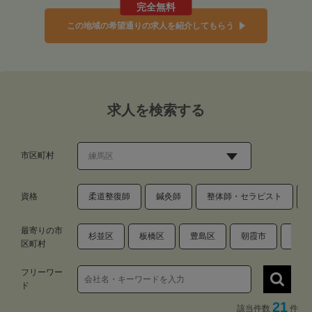
完全無料
この地域の希望通りの求人を紹介してもらう
求人を検索する
市区町村
資格
柔道整復師
鍼灸師
整体師・セラピスト
最寄りの市
杉並区
板橋区
豊島区
朝霞市
新座
区町村
フリーワー
ド
21
該当件数
件