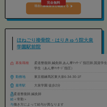
完全無料
現在の募集要項を確認する
ほねごり接骨院・はりきゅう院大泉
学園駅前院
募集職種
柔道整復師,鍼灸師,あん摩ﾏｯｻｰｼﾞ指圧師,国資
学生（あん摩ﾏｯｻｰｼﾞ指圧）
勤務地
東京都練馬区東大泉6-34-30-1F
最寄駅
大泉学園 徒歩2分
柔道整復師,鍼灸師
＜常勤＞
給
働き方によって給与が異なります
与