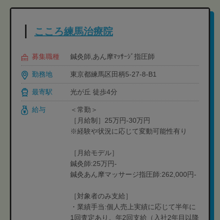
こころ練馬治療院
募集職種
鍼灸師,あん摩ﾏｯｻｰｼﾞ指圧師
勤務地
東京都練馬区田柄5-27-8-B1
最寄駅
光が丘 徒歩4分
給与
＜常勤＞
［月給制］25万円-30万円
※経験や状況に応じて変動可能性有り
［月給モデル］
鍼灸師:25万円-
鍼灸あん摩マッサージ指圧師:262,000円-
［対象者のみ支給］
・業績手当:個人売上実績に応じて半年に
1回査定あり。年2回支給（入社2年目以降