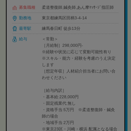
募集職種
柔道整復師,鍼灸師,あん摩ﾏｯｻｰｼﾞ指圧師
勤務地
東京都練馬区田柄3-4-14
最寄駅
練馬春日町 徒歩13分
給与
＜常勤＞
［月給制］298,000円-
※経験や状況に応じて変動可能性有り
※スキル・能力・経験を考慮のうえ決定
します
［想定年収］人材紹介担当者にお問い合
わせください
［給与内訳］
・基本給:228,000円
・固定残業代:無し
・資格手当:5万円 ※柔道整復師・鍼灸
師の場合
・地域手当:2万円
※東京23区・川崎・横浜 配属となる場合