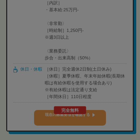
［内訳］
・基本給:25万円-
〈非常勤〉
［時給制］1,250円-
※週3日以上
〈業務委託〉
歩合・出来高制（50%）
休日・休暇
［休日］完全週休2日制(土日休み)
［休暇］夏季休暇、年末年始休暇(長期休
暇は有給休暇を使用する場合あり)
※有給休暇は法定通り支給
［年間休日］110日程度
完全無料
現在の募集要項を確認する