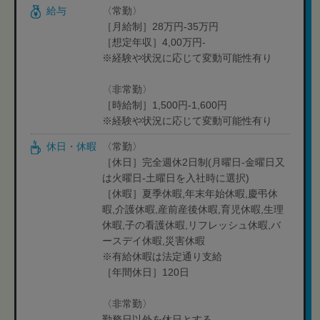
給与
〈常勤〉
［月給制］28万円-35万円
［想定年収］4,00万円-
※経験や状況に応じて変動可能性有り
〈非常勤〉
［時給制］1,500円-1,600円
※経験や状況に応じて変動可能性有り
休日・休暇
〈常勤〉
［休日］完全週休2日制(月曜日-金曜日又
は火曜日-土曜日を入社時に選択)
［休暇］夏季休暇,年末年始休暇,慶弔休
暇,介護休暇,産前産後休暇,育児休暇,生理
休暇,子の看護休暇,リフレッシュ休暇,バ
ースデイ休暇,災害休暇
※有給休暇は法定通り支給
［年間休日］120日
〈非常勤〉
勤務日以外を休日とする。