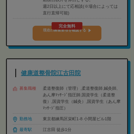
週2日以上にて応相談(※場合によっては
直行直帰可能)
完全無料
現在の募集要項を確認する
健康道整骨院江古田院
募集職種
柔道整復師（管理）,柔道整復師,鍼灸師,
あん摩ﾏｯｻｰｼﾞ指圧師,国資学生（柔道整
復）,国資学生（鍼灸）,国資学生（あん摩
ﾏｯｻｰｼﾞ指圧）
勤務地
東京都練馬区栄町1-8 小間屋ビル1階
最寄駅
江古田 徒歩1分