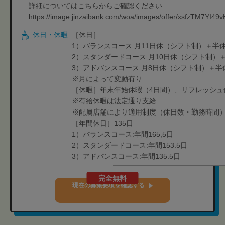
詳細についてはこちらからご確認ください
https://image.jinzaibank.com/woa/images/offer/xsfzTM7YI4
休日・休暇
［休日］
1）バランスコース:月11日休（シフト制）＋半休
2）スタンダードコース:月10日休（シフト制）
3）アドバンスコース:月8日休（シフト制）＋半
※月によって変動有り
［休暇］年末年始休暇（4日間）、リフレッシュ
※有給休暇は法定通り支給
※配属店舗により適用制度（休日数・勤務時間
［年間休日］135日
1）バランスコース:年間165,5日
2）スタンダードコース:年間153.5日
3）アドバンスコース:年間135.5日
完全無料
現在の募集要項を確認する