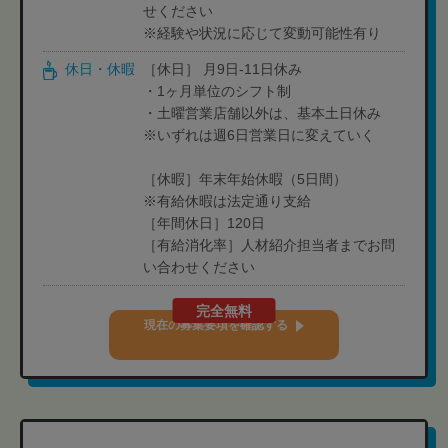
せください
※経験や状況に応じて変動可能性有り
休日・休暇
［休日］ 月9日-11日休み
・1ヶ月単位のシフト制
・土曜営業店舗以外は、基本土日休み
※いずれは週6日営業日に変えていく
［休暇］年末年始休暇（5日間）
※有給休暇は法定通り支給
［年間休日］120日
［有給消化率］人材紹介担当者までお問
い合わせください
完全無料
現在の募集要項を確認する