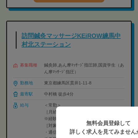
訪問鍼灸マッサージKEiROW練馬中
村北ステーション
募集職種
鍼灸師,あん摩ﾏｯｻｰｼﾞ指圧師,国資学生（あ
ん摩ﾏｯｻｰｼﾞ指圧）
勤務地
東京都練馬区貫井1-11-8
最寄駅
中村橋 徒歩4分
給与
＜常勤＞
［月給制］24万円-32万円
※経験や状況に応じて変動可能性有り
無料会員登録して
［対象者のみ支給］
詳しく求人を見てみません
・通信手当:1,000円/月