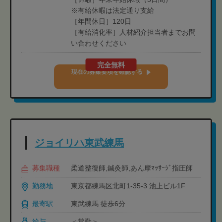
※有給休暇は法定通り支給
［年間休日］120日
［有給消化率］人材紹介担当者までお問
い合わせください
完全無料
現在の募集要項を確認する
ジョイリハ東武練馬
募集職種
柔道整復師,鍼灸師,あん摩ﾏｯｻｰｼﾞ指圧師
勤務地
東京都練馬区北町1-35-3 池上ビル1F
最寄駅
東武練馬 徒歩6分
給与
＜常勤＞