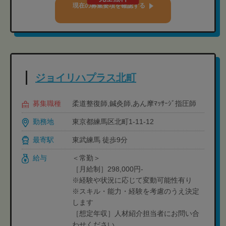
現在の募集要項を確認する
ジョイリハプラス北町
募集職種
柔道整復師,鍼灸師,あん摩ﾏｯｻｰｼﾞ指圧師
勤務地
東京都練馬区北町1-11-12
最寄駅
東武練馬 徒歩9分
給与
＜常勤＞
［月給制］298,000円-
※経験や状況に応じて変動可能性有り
※スキル・能力・経験を考慮のうえ決定
します
［想定年収］人材紹介担当者にお問い合
わせください