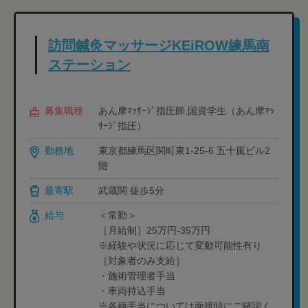
訪問鍼灸マッサージKEiROW練馬南
ステーション
募集職種
あん摩ﾏｯｻｰｼﾞ指圧師,国資学生（あん摩ﾏｯ
ｻｰｼﾞ指圧）
勤務地
東京都練馬区関町東1-25-6 五十嵐ビル2
階
最寄駅
武蔵関 徒歩5分
給与
＜常勤＞
［月給制］25万円-35万円
※経験や状況に応じて変動可能性有り
［対象者のみ支給］
・施術管理者手当
・車両持込手当
※各種手当については面接時にご確認く