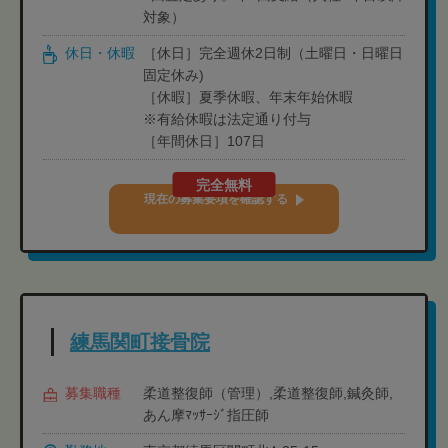
対象）
休日・休暇
［休日］完全週休2日制（土曜日・日曜日
固定休み)
［休暇］夏季休暇、年末年始休暇
※有給休暇は法定通り付与
［年間休日］107日
完全無料
現在の募集要項を確認する
練馬関町接骨院
募集職種
柔道整復師（管理）,柔道整復師,鍼灸師,
あん摩ﾏｯｻｰｼﾞ指圧師