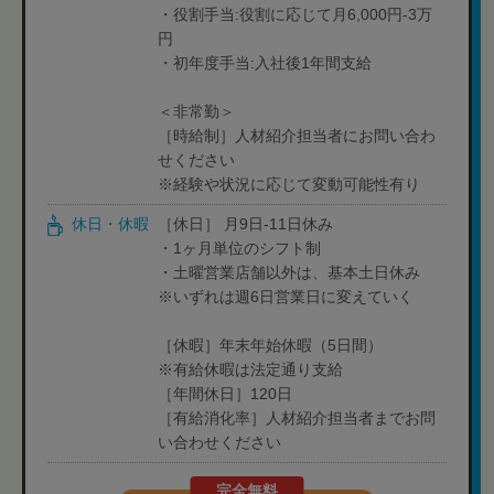
・役割手当:役割に応じて月6,000円-3万
円
・初年度手当:入社後1年間支給
＜非常勤＞
［時給制］人材紹介担当者にお問い合わ
せください
※経験や状況に応じて変動可能性有り
休日・休暇
［休日］ 月9日-11日休み
・1ヶ月単位のシフト制
・土曜営業店舗以外は、基本土日休み
※いずれは週6日営業日に変えていく
［休暇］年末年始休暇（5日間）
※有給休暇は法定通り支給
［年間休日］120日
［有給消化率］人材紹介担当者までお問
い合わせください
完全無料