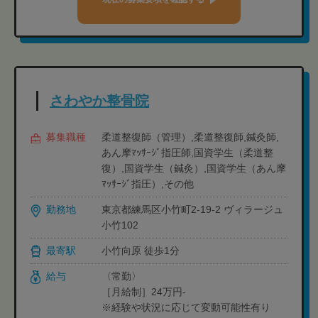
さわやか整骨院
募集職種
柔道整復師（管理）,柔道整復師,鍼灸師,
あん摩ﾏｯｻｰｼﾞ指圧師,国資学生（柔道整
復）,国資学生（鍼灸）,国資学生（あん摩
ﾏｯｻｰｼﾞ指圧）,その他
勤務地
東京都練馬区小竹町2-19-2 ヴィラージュ
小竹102
最寄駅
小竹向原 徒歩1分
給与
〈常勤〉
［月給制］24万円-
※経験や状況に応じて変動可能性有り