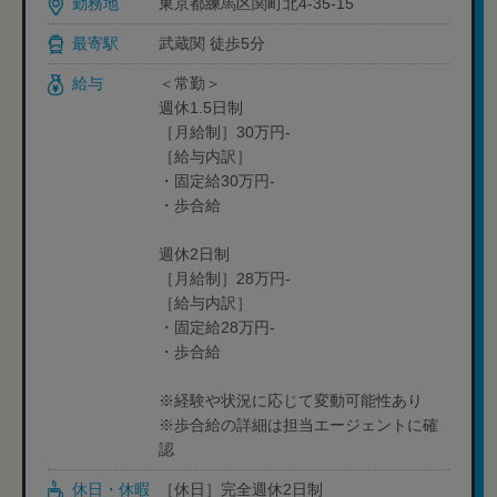
勤務地
東京都練馬区関町北4-35-15
最寄駅
武蔵関 徒歩5分
給与
＜常勤＞
週休1.5日制
［月給制］30万円-
［給与内訳］
・固定給30万円‐
・歩合給
週休2日制
［月給制］28万円-
［給与内訳］
・固定給28万円‐
・歩合給
※経験や状況に応じて変動可能性あり
※歩合給の詳細は担当エージェントに確
認
休日・休暇
［休日］完全週休2日制