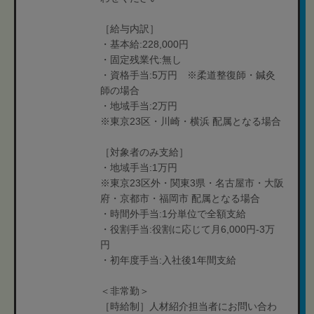
［給与内訳］
・基本給:228,000円
・固定残業代:無し
・資格手当:5万円 ※柔道整復師・鍼灸
師の場合
・地域手当:2万円
※東京23区・川崎・横浜 配属となる場合
［対象者のみ支給］
・地域手当:1万円
※東京23区外・関東3県・名古屋市・大阪
府・京都市・福岡市 配属となる場合
・時間外手当:1分単位で全額支給
・役割手当:役割に応じて月6,000円-3万
円
・初年度手当:入社後1年間支給
＜非常勤＞
［時給制］人材紹介担当者にお問い合わ