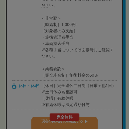
ださい。
＜非常勤＞
［時給制］1,300円-
［対象者のみ支給］
・施術管理者手当
・車両持込手当
※各種手当については面接時にご確認く
ださい。
＜業務委託＞
［完全歩合制］施術料金の50％
休日・休暇
［休日］完全週休二日制（日曜＋他1日）
※土日休みも相談可
［休暇］有給休暇
※有給休暇は法定通り付与
完全無料
現在の募集要項を確認する