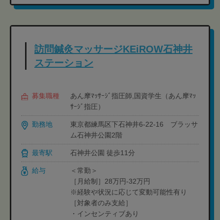
訪問鍼灸マッサージKEiROW石神井
ステーション
募集職種
あん摩ﾏｯｻｰｼﾞ指圧師,国資学生（あん摩ﾏｯ
ｻｰｼﾞ指圧）
勤務地
東京都練馬区下石神井6-22-16 ブラッサ
ム石神井公園2階
最寄駅
石神井公園 徒歩11分
給与
＜常勤＞
［月給制］28万円-32万円
※経験や状況に応じて変動可能性有り
［対象者のみ支給］
・インセンティブあり