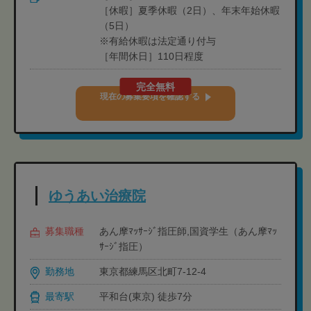
［休暇］夏季休暇（2日）、年末年始休暇
（5日）
※有給休暇は法定通り付与
［年間休日］110日程度
完全無料
現在の募集要項を確認する
ゆうあい治療院
募集職種
あん摩ﾏｯｻｰｼﾞ指圧師,国資学生（あん摩ﾏｯ
ｻｰｼﾞ指圧）
勤務地
東京都練馬区北町7-12-4
最寄駅
平和台(東京) 徒歩7分