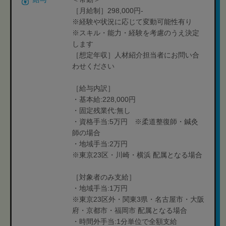
［月給制］298,000円-
※経験や状況に応じて変動可能性有り
※スキル・能力・経験を考慮のうえ決定
します
［想定年収］人材紹介担当者にお問い合
わせください
［給与内訳］
・基本給:228,000円
・固定残業代:無し
・資格手当:5万円 ※柔道整復師・鍼灸
師の場合
・地域手当:2万円
※東京23区・川崎・横浜 配属となる場合
［対象者のみ支給］
・地域手当:1万円
※東京23区外・関東3県・名古屋市・大阪
府・京都市・福岡市 配属となる場合
・時間外手当:1分単位で全額支給