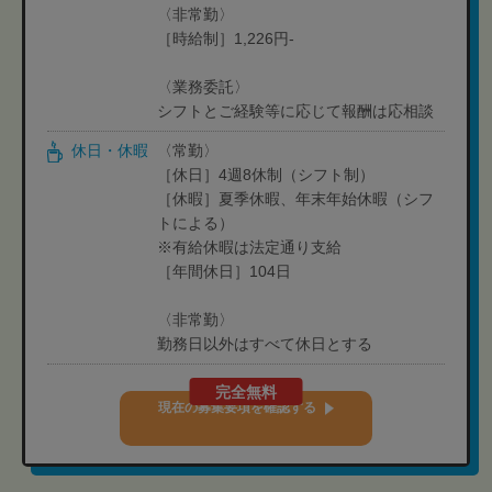
〈非常勤〉
［時給制］1,226円-
〈業務委託〉
シフトとご経験等に応じて報酬は応相談
休日・休暇
〈常勤〉
［休日］4週8休制（シフト制）
［休暇］夏季休暇、年末年始休暇（シフ
トによる）
※有給休暇は法定通り支給
［年間休日］104日
〈非常勤〉
勤務日以外はすべて休日とする
完全無料
現在の募集要項を確認する