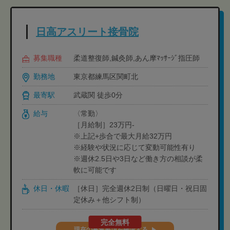
日高アスリート接骨院
募集職種
柔道整復師,鍼灸師,あん摩ﾏｯｻｰｼﾞ指圧師
勤務地
東京都練馬区関町北
最寄駅
武蔵関 徒歩0分
給与
〈常勤〉
［月給制］23万円-
※上記+歩合で最大月給32万円
※経験や状況に応じて変動可能性有り
※週休2.5日や3日など働き方の相談が柔
軟に可能です
休日・休暇
［休日］完全週休2日制（日曜日・祝日固
定休み＋他シフト制）
完全無料
現在の募集要項を確認する