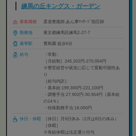
練馬の丘キングス・ガーデン
募集職種
柔道整復師,あん摩ﾏｯｻｰｼﾞ指圧師
勤務地
東京都練馬区練馬2-27-7
最寄駅
豊島園 徒歩5分
給与
〈常勤〉
［月給制］245,202円-270,054円
※警官経営や状況に応じて変動可能性あ
り
［給与内訳］
・基本給:199,300円-221,100円
・調整手当:27,902円-30,954円（基本給
の14％）
・特殊勤務手当:18,000円
休日・休暇
［休日］月9日休み（2月は8日の休み）
［休暇］
※有給休暇は法定通り付与