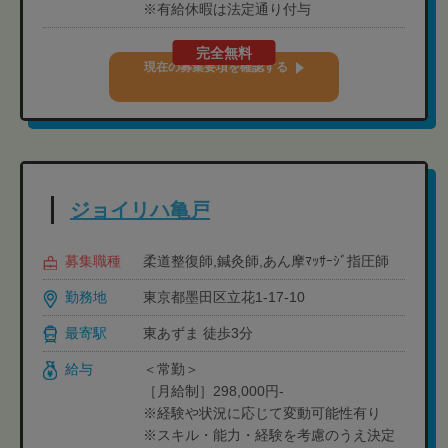
※有給休暇は法定通り付与
完全無料
現在の募集要項を確認する
ジョイリハ亀戸
募集職種
柔道整復師,鍼灸師,あん摩ﾏｯｻｰｼﾞ指圧師
勤務地
東京都墨田区立花1-17-10
最寄駅
東あずま 徒歩3分
給与
＜常勤＞
［月給制］298,000円-
※経験や状況に応じて変動可能性有り
※スキル・能力・経験を考慮のうえ決定