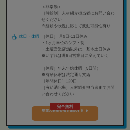
＜非常勤＞
［時給制］人材紹介担当者にお問い合わ
せください
※経験や状況に応じて変動可能性有り
休日・休暇
［休日］ 月9日-11日休み
・1ヶ月単位のシフト制
・土曜営業店舗以外は、基本土日休み
※いずれは週6日営業日に変えていく
［休暇］年末年始休暇（5日間）
※有給休暇は法定通り支給
［年間休日］120日
［有給消化率］人材紹介担当者までお問
い合わせください
完全無料
現在の募集要項を確認する