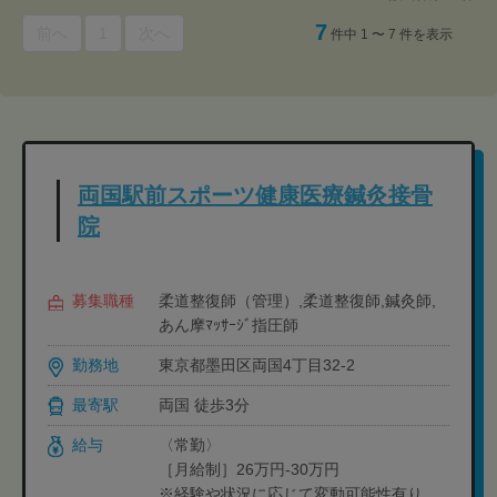
7
前へ
1
次へ
件中 1 〜 7 件を表示
両国駅前スポーツ健康医療鍼灸接骨
院
募集職種
柔道整復師（管理）,柔道整復師,鍼灸師,
あん摩ﾏｯｻｰｼﾞ指圧師
勤務地
東京都墨田区両国4丁目32-2
最寄駅
両国 徒歩3分
給与
〈常勤〉
［月給制］26万円-30万円
※経験や状況に応じて変動可能性有り