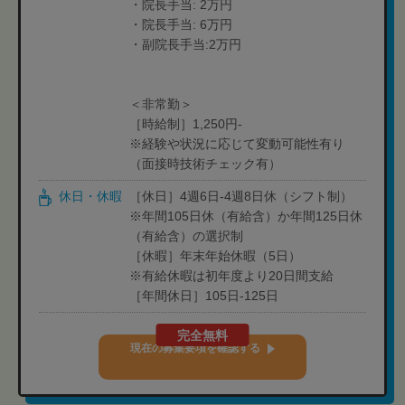
・院長手当: 2万円
・院長手当: 6万円
・副院長手当:2万円
＜非常勤＞
［時給制］1,250円-
※経験や状況に応じて変動可能性有り
（面接時技術チェック有）
休日・休暇
［休日］4週6日-4週8日休（シフト制）
※年間105日休（有給含）か年間125日休
（有給含）の選択制
［休暇］年末年始休暇（5日）
※有給休暇は初年度より20日間支給
［年間休日］105日-125日
完全無料
現在の募集要項を確認する