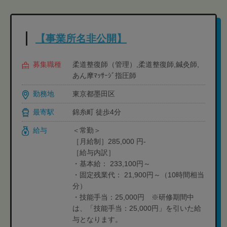
【事業所名非公開】
募集職種
柔道整復師（管理）,柔道整復師,鍼灸師,
あん摩ﾏｯｻｰｼﾞ指圧師
勤務地
東京都墨田区
最寄駅
錦糸町 徒歩4分
給与
＜常勤＞
［月給制］285,000 円-
［給与内訳］
・基本給： 233,100円～
・固定残業代： 21,900円～（10時間相当
分）
・技能手当：25,000円 ※研修期間中
は、「技能手当：25,000円」を引いた給
与となります。