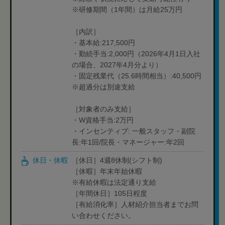
※研修期間（1年間）は月給25万円
［内訳］
・基本給:217,500円
・勤続手当:2,000円（2026年4月1日入社
の場合、2027年4月分より）
・固定残業代（25.6時間相当）:40,500円
※超過分は別途支給
［対象者のみ支給］
・W資格手当:2万円
・インセンティブ: 一般スタッフ・副院
長:年1回/院長・マネージャー:年2回
休日・休暇
［休日］4週8休制(シフト制)
［休暇］年末年始休暇
※有給休暇は法定通り支給
［年間休日］105日程度
［有給消化率］人材紹介担当者までお問
い合わせください。