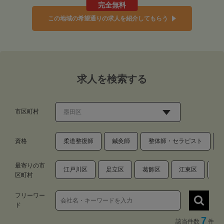
完全無料
この地域の希望通りの求人を紹介してもらう
求人を検索する
市区町村
資格
柔道整復師
鍼灸師
整体師・セラピスト
最寄りの市
江戸川区
足立区
葛飾区
江東区
中
区町村
フリーワー
ド
7
該当件数
件