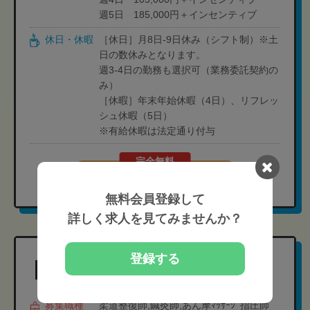
週5日 185,000円＋インセンティブ
休日・休暇
［休日］月8日-9日休み（シフト制）※土
日の数休みとなります。
週3-4日の勤務も選択可（業務委託契約の
み）
［休暇］年末年始休暇（4日）、リフレッ
シュ休暇（5日）
※有給休暇は法定通り付与
完全無料
現在の募集要項を確認する
無料会員登録して
詳しく求人を見てみませんか？
登録する
西町通り鍼灸整骨院
募集職種
柔道整復師,鍼灸師,あん摩ﾏｯｻｰｼﾞ指圧師