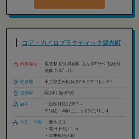
コア・カイロプラクティック錦糸町
募集職種
柔道整復師,鍼灸師,あん摩ﾏｯｻｰｼﾞ指圧師,
整体,ｶｲﾛﾌﾟﾗｸﾀｰ
勤務地
東京都墨田区錦糸2-5-2アコビル3F
最寄駅
錦糸町 徒歩3分
給与
・総額月給22万円 -
※経験・年齢によって異なります
休日・休暇
・週休:2日
・曜日:日曜+平日
・年末年始休暇