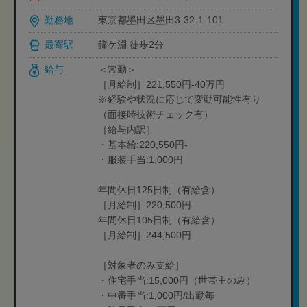
勤務地
東京都墨田区墨田3-32-1-101
最寄駅
鐘ケ淵 徒歩2分
給与
＜常勤＞
［月給制］221,550円-40万円
※経験や状況に応じて変動可能性有り
（面接時技術チェック有）
［給与内訳］
・基本給:220,550円-
・服装手当:1,000円
年間休日125日制（有給含）
［月給制］220,500円-
年間休日105日制（有給含）
［月給制］244,500円-
［対象者のみ支給］
・住宅手当:15,000円（世帯主のみ）
・中番手当:1,000円/出勤毎