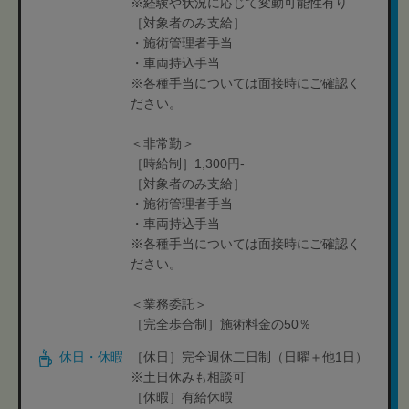
※経験や状況に応じて変動可能性有り
［対象者のみ支給］
・施術管理者手当
・車両持込手当
※各種手当については面接時にご確認く
ださい。
＜非常勤＞
［時給制］1,300円-
［対象者のみ支給］
・施術管理者手当
・車両持込手当
※各種手当については面接時にご確認く
ださい。
＜業務委託＞
［完全歩合制］施術料金の50％
休日・休暇
［休日］完全週休二日制（日曜＋他1日）
※土日休みも相談可
［休暇］有給休暇