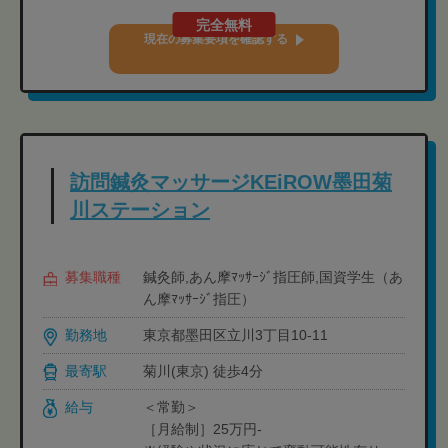
完全無料
現在の募集要項を確認する
訪問鍼灸マッサージKEiROW墨田菊
川ステーション
募集職種
鍼灸師,あん摩ﾏｯｻｰｼﾞ指圧師,国資学生（あ
ん摩ﾏｯｻｰｼﾞ指圧）
勤務地
東京都墨田区立川3丁目10-11
最寄駅
菊川(東京) 徒歩4分
給与
＜常勤＞
［月給制］25万円-