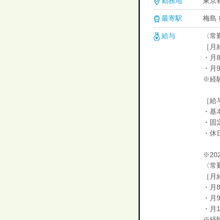
勤務地
東京都
最寄駅
梅島
給与
〈常
［月
・月8
・月9
※経
［給
・基本
・固定
・休日
※2
〈常
［月給
・月8
・月9
・月1
※経