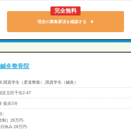
完全無料
現在の募集要項を確認する
千住鍼灸整骨院
師,国資学生（柔道整復）,国資学生（鍼灸）
都足立区千住2-47
住 徒歩2分
勤〉
給制］28万円-
日休み:28万円-