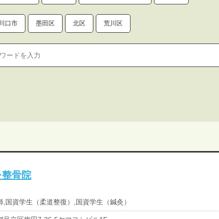
川口市
墨田区
北区
荒川区
灸整骨院
師,国資学生（柔道整復）,国資学生（鍼灸）