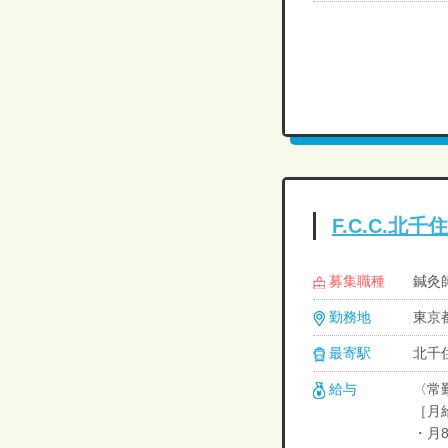
F.C.C.北
募集職種
鍼灸
勤務地
東京
最寄駅
北千
給与
〈常
［月
・月8