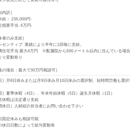
与内訳］
給： 235,000円-
残業手当: 6万円-
象者のみ支給］
ンセンティブ: 業績により半年に1回毎に支給。
隣住宅手当:最大4万円 ※配属院から500メートル以内に住んでいる場
より変動有り
途の場合：最大で30万円相談可］
日］月8日休みまたは月9日休み月10日休みの選択制、短時間労働も選択
暇］夏季休暇（4日）、年末年始休暇（5日）誕生月休暇（1日）
給休暇は法定通り支給
間休日］人材紹介担当者にお問い合わせ下さい
日固定休みも相談可能
の休日日数によって給与変動有