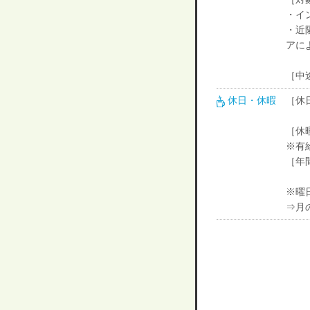
・イ
・近
アに
［中
休日・休暇
［休
［休
※有
［年
※曜
⇒月