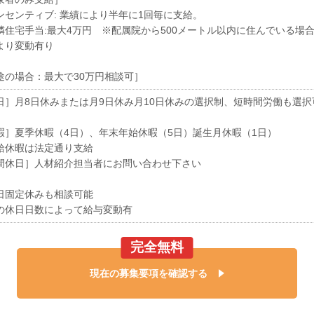
ンセンティブ: 業績により半年に1回毎に支給。
隣住宅手当:最大4万円 ※配属院から500メートル以内に住んでいる場
より変動有り
途の場合：最大で30万円相談可］
日］月8日休みまたは月9日休み月10日休みの選択制、短時間労働も選択
暇］夏季休暇（4日）、年末年始休暇（5日）誕生月休暇（1日）
給休暇は法定通り支給
間休日］人材紹介担当者にお問い合わせ下さい
日固定休みも相談可能
の休日日数によって給与変動有
完全無料
現在の募集要項を確認する