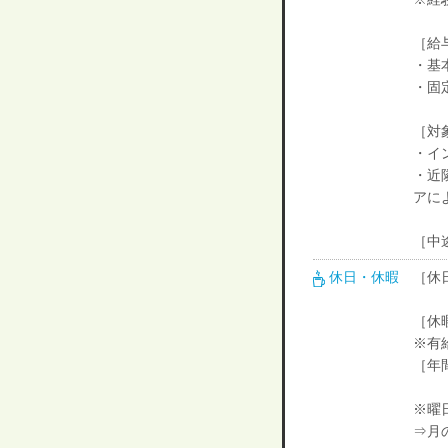
［給
・基本
・固定
［対
・イ
・近
アに
［中
休日・休暇
［休
［休
※有
［年
※曜
⇒月