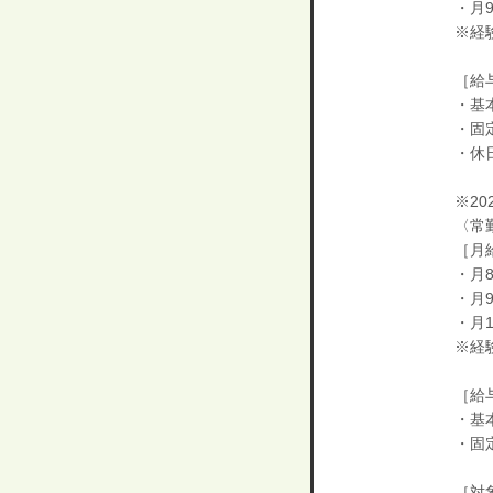
・月9
※経
［給
・基本
・固定
・休日
※2
〈常
［月給
・月8
・月9
・月1
※経
［給
・基本
・固定
［対