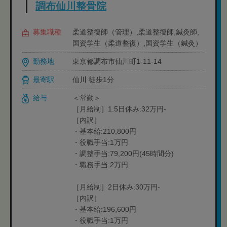
調布仙川整骨院
募集職種
柔道整復師（管理）,柔道整復師,鍼灸師,
国資学生（柔道整復）,国資学生（鍼灸）
勤務地
東京都調布市仙川町1-11-14
最寄駅
仙川 徒歩1分
給与
＜常勤＞
［月給制］1.5日休み:32万円-
［内訳］
・基本給:210,800円
・役職手当:1万円
・調整手当:79,200円(45時間分)
・職務手当:2万円
［月給制］2日休み:30万円-
［内訳］
・基本給:196,600円
・役職手当:1万円