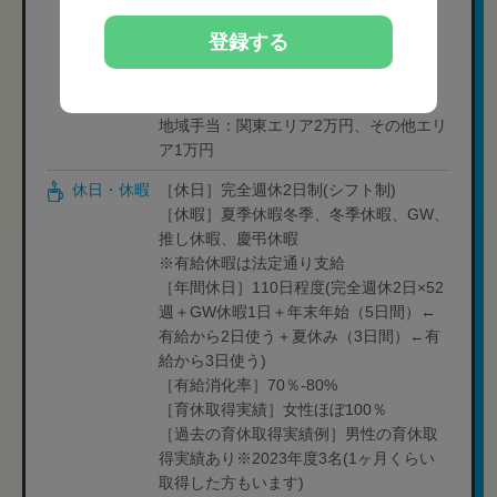
［給与内訳］
基本給：132,000円
登録する
職務手当：61,000円
資格手当：2万円
固定残業手当：37,000
地域手当：関東エリア2万円、その他エリ
ア1万円
休日・休暇
［休日］完全週休2日制(シフト制)
［休暇］夏季休暇冬季、冬季休暇、GW、
推し休暇、慶弔休暇
※有給休暇は法定通り支給
［年間休日］110日程度(完全週休2日×52
週＋GW休暇1日＋年末年始（5日間）←
有給から2日使う＋夏休み（3日間）←有
給から3日使う)
［有給消化率］70％-80%
［育休取得実績］女性ほぼ100％
［過去の育休取得実績例］男性の育休取
得実績あり※2023年度3名(1ヶ月くらい
取得した方もいます)