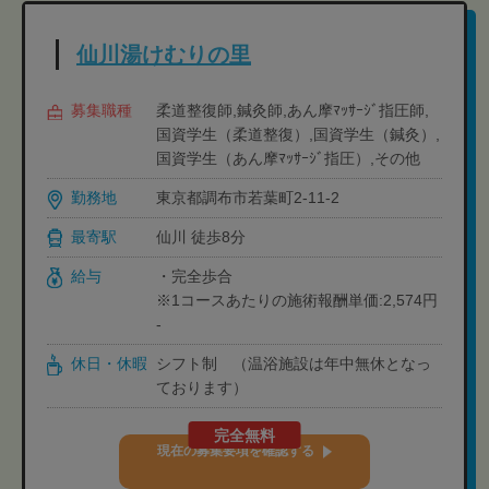
仙川湯けむりの里
募集職種
柔道整復師,鍼灸師,あん摩ﾏｯｻｰｼﾞ指圧師,
国資学生（柔道整復）,国資学生（鍼灸）,
国資学生（あん摩ﾏｯｻｰｼﾞ指圧）,その他
勤務地
東京都調布市若葉町2-11-2
最寄駅
仙川 徒歩8分
給与
・完全歩合
※1コースあたりの施術報酬単価:2,574円
-
休日・休暇
シフト制 （温浴施設は年中無休となっ
ております）
完全無料
現在の募集要項を確認する