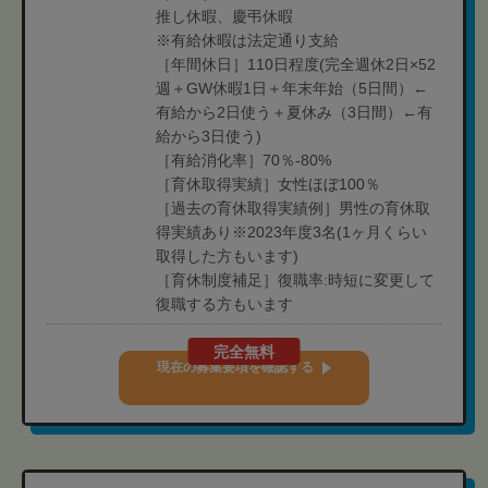
推し休暇、慶弔休暇
※有給休暇は法定通り支給
［年間休日］110日程度(完全週休2日×52
週＋GW休暇1日＋年末年始（5日間）←
有給から2日使う＋夏休み（3日間）←有
給から3日使う)
［有給消化率］70％-80%
［育休取得実績］女性ほぼ100％
［過去の育休取得実績例］男性の育休取
得実績あり※2023年度3名(1ヶ月くらい
取得した方もいます)
［育休制度補足］復職率:時短に変更して
復職する方もいます
完全無料
現在の募集要項を確認する