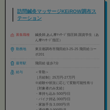
訪問鍼灸マッサージKEiROW調布ス
テーション
募集職種
鍼灸師,あん摩ﾏｯｻｰｼﾞ指圧師,国資学生（あ
ん摩ﾏｯｻｰｼﾞ指圧）
勤務地
東京都調布市飛田給3-25-25 飛田給コー
ポ201
最寄駅
飛田給 徒歩7分
給与
＜常勤＞
［月給制］25万円-27万円
※経験や状況に応じて変動可能性有り
［対象者のみ支給］
・車持ち込み:500円/日
・バイク持込:300円/日
・家族手当:3,000円/月
・通信費:3,000円/月