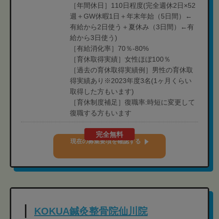
［年間休日］110日程度(完全週休2日×52
週＋GW休暇1日＋年末年始（5日間）←
有給から2日使う＋夏休み（3日間）←有
給から3日使う)
［有給消化率］70％-80%
［育休取得実績］女性ほぼ100％
［過去の育休取得実績例］男性の育休取
得実績あり※2023年度3名(1ヶ月くらい
取得した方もいます)
［育休制度補足］復職率:時短に変更して
復職する方もいます
完全無料
現在の募集要項を確認する
KOKUA鍼灸整骨院仙川院