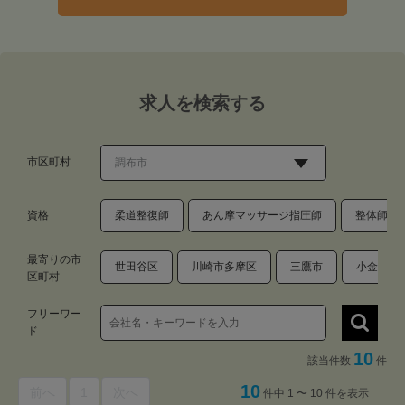
求人を検索する
市区町村
資格
柔道整復師
あん摩マッサージ指圧師
整体師・
最寄りの市
世田谷区
川崎市多摩区
三鷹市
小金井市
区町村
フリーワー
ド
10
該当件数
件
10
前へ
1
次へ
件中 1 〜 10 件を表示