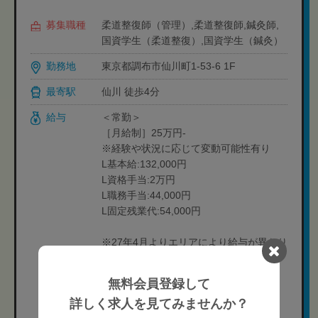
募集職種
柔道整復師（管理）,柔道整復師,鍼灸師,
国資学生（柔道整復）,国資学生（鍼灸）
勤務地
東京都調布市仙川町1-53-6 1F
最寄駅
仙川 徒歩4分
給与
＜常勤＞
［月給制］25万円-
※経験や状況に応じて変動可能性有り
L基本給:132,000円
L資格手当:2万円
L職務手当:44,000円
L固定残業代:54,000円
※27年4月よりエリアにより給与が異なり
ます
［月給制］
無料会員登録して
関東：27万円-
詳しく求人を見てみませんか？
その他エリア：26万円-