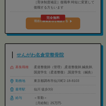
［育休制度補足］復職率:時短に変更して
復職する方もいます
完全無料
現在の募集要項を確認する
せんがわ名倉堂整骨院
募集職種
柔道整復師（管理）,柔道整復師,鍼灸師,
国資学生（柔道整復）,国資学生（鍼灸）
勤務地
東京都調布市仙川町2-18-8103
最寄駅
仙川 徒歩3分
給与
＜常勤＞
［月給制］25万円-