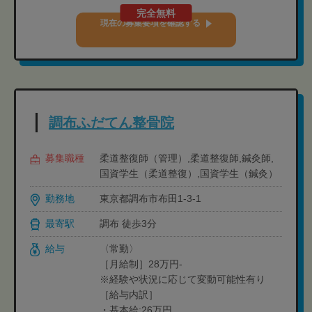
完全無料
現在の募集要項を確認する
調布ふだてん整骨院
募集職種
柔道整復師（管理）,柔道整復師,鍼灸師,
国資学生（柔道整復）,国資学生（鍼灸）
勤務地
東京都調布市布田1-3-1
最寄駅
調布 徒歩3分
給与
〈常勤〉
［月給制］28万円-
※経験や状況に応じて変動可能性有り
［給与内訳］
・基本給:26万円