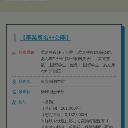
【事業所名非公開】
募集職種
柔道整復師（管理）,柔道整復師,鍼灸師,
あん摩ﾏｯｻｰｼﾞ指圧師,国資学生（柔道整
復）,国資学生（鍼灸）,国資学生（あん摩
ﾏｯｻｰｼﾞ指圧）
勤務地
東京都調布市
最寄駅
柴崎 徒歩6分
給与
〈常勤〉
［月給制］261,000円-
［想定年収］3,132,000円-
※経験や状況に応じて変動可能性有り
※中途の場合、前職給与保障制度が可能