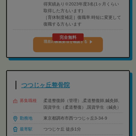
得実績あり※2023年度3名(1ヶ月くらい
取得した方もいます)
［育休制度補足］復職率:時短に変更して
復職する方もいます
完全無料
現在の募集要項を確認する
つつじヶ丘整骨院
募集職種
柔道整復師（管理）,柔道整復師,鍼灸師,
国資学生（柔道整復）,国資学生（鍼灸）
勤務地
東京都調布市西つつじヶ丘3-34-9
最寄駅
つつじケ丘 徒歩1分