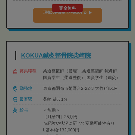
完全無料
現在の募集要項を確認する
KOKUA鍼灸整骨院柴崎院
募集職種
柔道整復師（管理）,柔道整復師,鍼灸師,
国資学生（柔道整復）,国資学生（鍼灸）
勤務地
東京都調布市菊野台2-22-3 大竹ビル1F
最寄駅
柴崎 徒歩1分
給与
＜常勤＞
［月給制］25万円-
※経験や状況に応じて変動可能性有り
L基本給:132,000円