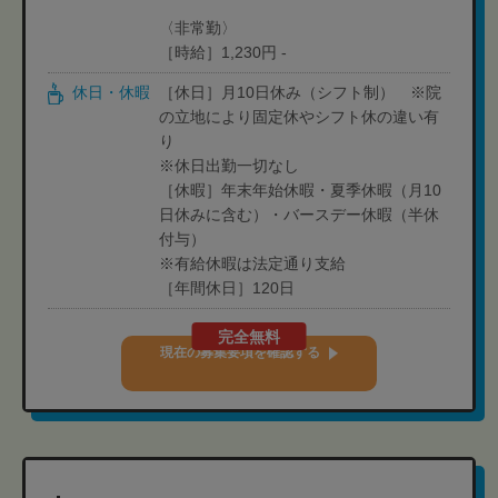
〈非常勤〉
［時給］1,230円 -
休日・休暇
［休日］月10日休み（シフト制） ※院
の立地により固定休やシフト休の違い有
り
※休日出勤一切なし
［休暇］年末年始休暇・夏季休暇（月10
日休みに含む）・バースデー休暇（半休
付与）
※有給休暇は法定通り支給
［年間休日］120日
完全無料
現在の募集要項を確認する