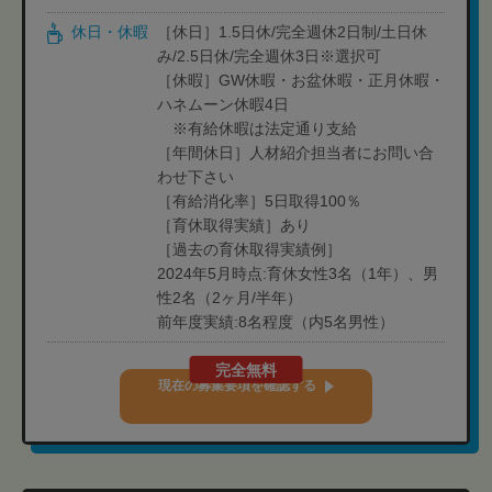
休日・休暇
［休日］1.5日休/完全週休2日制/土日休
み/2.5日休/完全週休3日※選択可
［休暇］GW休暇・お盆休暇・正月休暇・
ハネムーン休暇4日
※有給休暇は法定通り支給
［年間休日］人材紹介担当者にお問い合
わせ下さい
［有給消化率］5日取得100％
［育休取得実績］あり
［過去の育休取得実績例］
2024年5月時点:育休女性3名（1年）、男
性2名（2ヶ月/半年）
前年度実績:8名程度（内5名男性）
完全無料
現在の募集要項を確認する