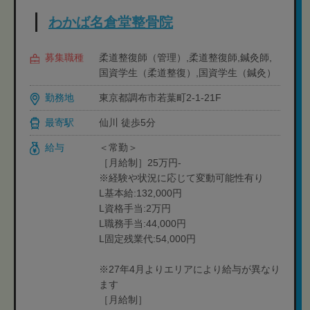
わかば名倉堂整骨院
募集職種
柔道整復師（管理）,柔道整復師,鍼灸師,
国資学生（柔道整復）,国資学生（鍼灸）
勤務地
東京都調布市若葉町2-1-21F
最寄駅
仙川 徒歩5分
給与
＜常勤＞
［月給制］25万円-
※経験や状況に応じて変動可能性有り
L基本給:132,000円
L資格手当:2万円
L職務手当:44,000円
L固定残業代:54,000円
※27年4月よりエリアにより給与が異なり
ます
［月給制］