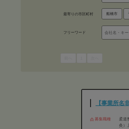
船橋市
最寄りの市区町村
フリーワード
前へ
1
次へ
【事業所名
募集職種
柔道
灸）,