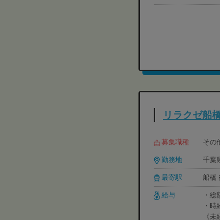
リラクゼ船
募集職種
その
勤務地
千葉県
最寄駅
船橋
給与
・総額
・時
《未経