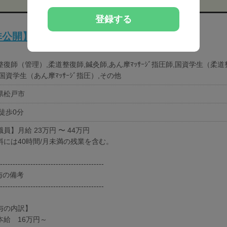
登録する
非公開】
整復師（管理）,柔道整復師,鍼灸師,あん摩ﾏｯｻｰｼﾞ指圧師,国資学生（柔
国資学生（あん摩ﾏｯｻｰｼﾞ指圧）,その他
県松戸市
 徒歩0分
員】月給 23万円 〜 44万円
料には40時間/月未満の残業を含む。
-----------------------------------------
給与の備考
-----------------------------------------
与の内訳】
本給 16万円～