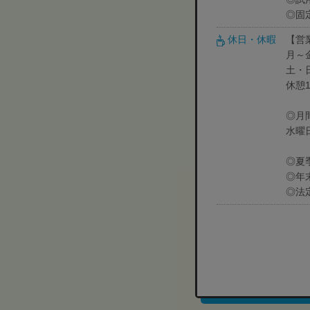
◎固
休日・休暇
【営
月～金 
土・日
休憩1
◎月
水曜
◎夏季
◎年末
◎法