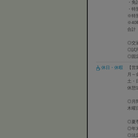
・免
・特
※特
※4
合計
◎交
◎試
◎固
休日・休暇
【営
月～金 
土・日
休憩1
◎月
木曜
◎夏季
◎年末
◎法