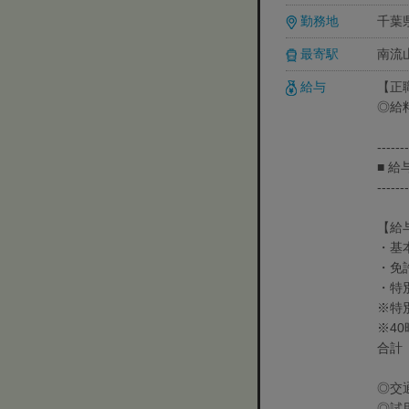
勤務地
千葉
最寄駅
南流
給与
【正職
◎給
-------
■ 
-------
【給
・基
・免
・特
※特
※4
合計
◎交
◎試