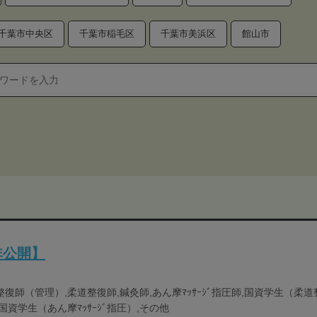
千葉市中央区
千葉市稲毛区
千葉市美浜区
館山市
非公開】
整復師（管理）,柔道整復師,鍼灸師,あん摩ﾏｯｻｰｼﾞ指圧師,国資学生（柔
国資学生（あん摩ﾏｯｻｰｼﾞ指圧）,その他