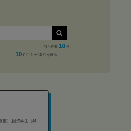
10
該当件数
件
10
件中 1 〜 10 件を表示
道整復）,国資学生（鍼