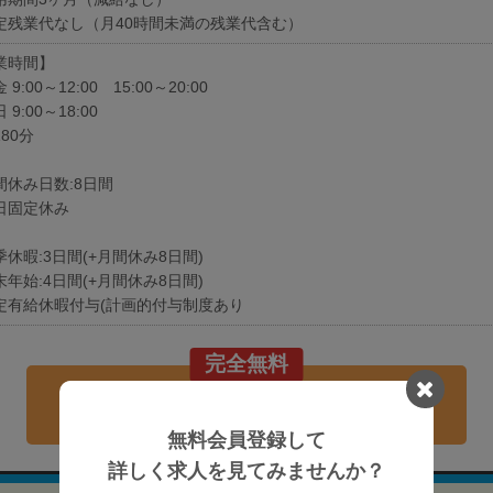
定残業代なし（月40時間未満の残業代含む）
業時間】
9:00～12:00 15:00～20:00
 9:00～18:00
80分
間休み日数:8日間
日固定休み
休暇:3日間(+月間休み8日間)
年始:4日間(+月間休み8日間)
定有給休暇付与(計画的付与制度あり
完全無料
現在の募集要項を確認する
無料会員登録して
詳しく求人を見てみませんか？