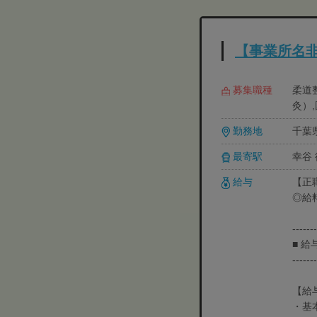
【事業所名
募集職種
柔道
灸）,
勤務地
千葉
最寄駅
幸谷
給与
【正職
◎給
-------
■ 
-------
【給
・基