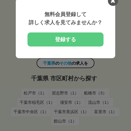
千葉県
の
その他
の求人を
無料会員登録して
千葉県 近隣都道府県から探す
詳しく求人を見てみませんか？
東京都（48）
埼玉県（8）
千葉県（12）
登録する
神奈川県（17）
茨城県（1）
千葉県
の
その他
の求人を
千葉県 市区町村から探す
松戸市（1）
習志野市（1）
船橋市（3）
千葉市稲毛区（1）
浦安市（1）
流山市（1）
千葉市中央区（1）
千葉市美浜区（1）
富里市（1）
館山市（1）