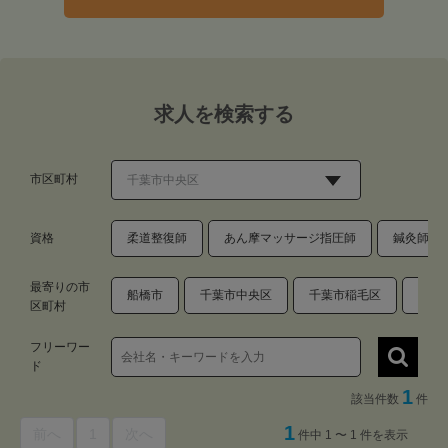
求人を検索する
市区町村
資格
柔道整復師
あん摩マッサージ指圧師
鍼灸師
最寄りの市
船橋市
千葉市中央区
千葉市稲毛区
千葉
区町村
フリーワー
ド
1
該当件数
件
1
前へ
1
次へ
件中 1 〜 1 件を表示