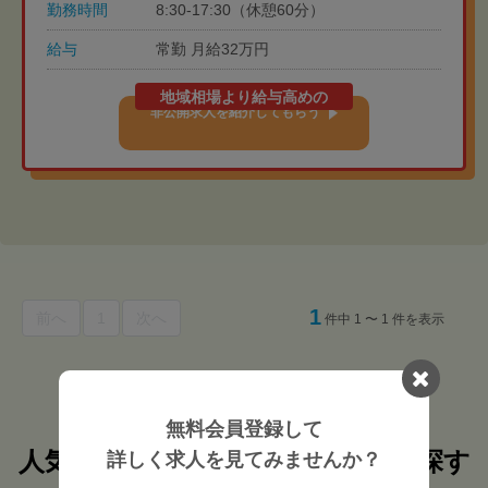
勤務時間
8:30-17:30（休憩60分）
給与
常勤 月給32万円
地域相場より給与高めの
非公開求人を紹介してもらう
1
前へ
1
次へ
件中 1 〜 1 件を表示
無料会員登録して
人気検索条件からその他の求人を探す
詳しく求人を見てみませんか？