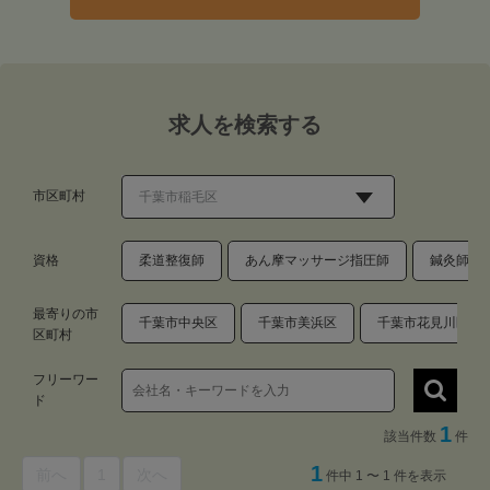
求人を検索する
市区町村
資格
柔道整復師
あん摩マッサージ指圧師
鍼灸師
最寄りの市
千葉市中央区
千葉市美浜区
千葉市花見川区
区町村
フリーワー
ド
1
該当件数
件
1
前へ
1
次へ
件中 1 〜 1 件を表示