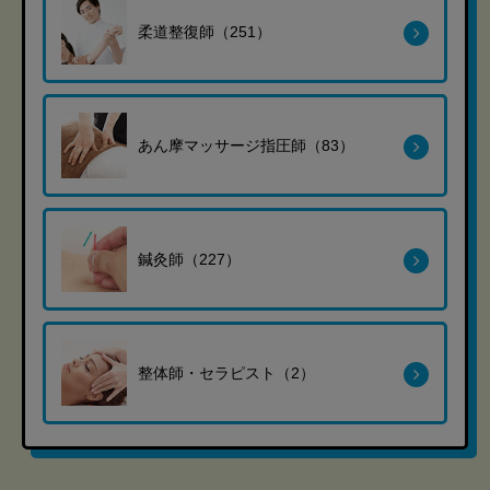
柔道整復師（251）
あん摩マッサージ指圧師（83）
鍼灸師（227）
整体師・セラピスト（2）