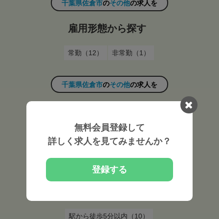
千葉県佐倉市
の
その他
の求人を
雇用形態から探す
常勤（12）
非常勤（1）
千葉県佐倉市
の
その他
の求人を
施設形態から探す
無料会員登録して
施術所（11）
特別養護老人ホーム（1）
詳しく求人を見てみませんか？
千葉県佐倉市
の
その他
の求人を
登録する
駅ちか5分求人を探す
駅から徒歩5分以内（10）