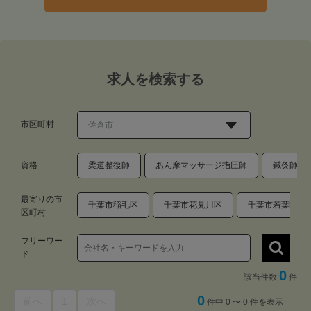
求人を検索する
市区町村
資格
柔道整復師
あん摩マッサージ指圧師
鍼灸師
最寄りの市
千葉市稲毛区
千葉市花見川区
千葉市若葉区
区町村
フリーワー
ド
0
該当件数
件
0
前へ
1
次へ
件中 0 〜 0 件を表示