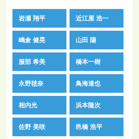
岩瀬 翔平
近江屋 浩一
嶋倉 健晃
山田 陽
服部 希美
橋本一樹
永野毬奈
鳥海達也
相内光
浜本隆次
佐野 美咲
邑橋 浩平