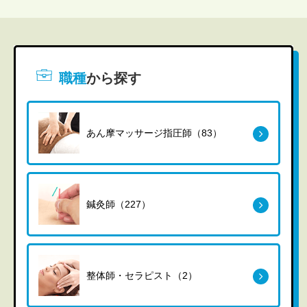
職種
から探す
あん摩マッサージ指圧師（83）
鍼灸師（227）
整体師・セラピスト（2）