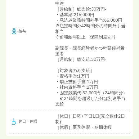
中途
［月給制］総支給:30万円-
・基本給:215,000円
・見込み業務時間外手当:65,000円
※法定時間外42時間分の時間外手当
給与
相当
※前職給与以上 保障制度あり
副院長・院長経験者かつ幹部候補希
望者
［月給制］総支給:32万円-
［対象者のみ支給］
・資格手当:1万円
・矯正技術手当:1万円
・社内資格手当:2万円
・固定残業代:32,600円（24時間分）
※24時間を超過した分は別途手当
支給
［休日］日曜+平日1日(完全週休2日
制)
休日・休暇
［休暇］夏季休暇・冬期休暇