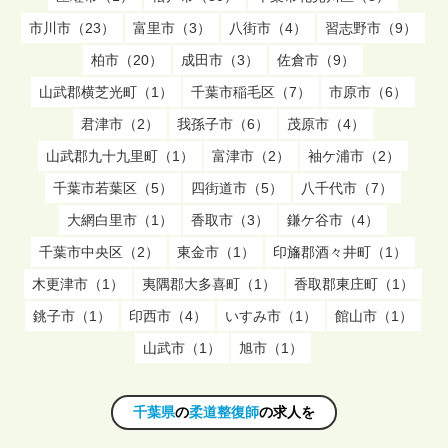
市川市（23）
富里市（3）
八街市（4）
習志野市（9）
柏市（20）
成田市（3）
佐倉市（9）
山武郡横芝光町（1）
千葉市稲毛区（7）
市原市（6）
君津市（2）
我孫子市（6）
茂原市（4）
山武郡九十九里町（1）
富津市（2）
袖ケ浦市（2）
千葉市若葉区（5）
四街道市（5）
八千代市（7）
大網白里市（1）
香取市（3）
鎌ケ谷市（4）
千葉市中央区（2）
東金市（1）
印旛郡酒々井町（1）
木更津市（1）
夷隅郡大多喜町（1）
香取郡東庄町（1）
銚子市（1）
印西市（4）
いすみ市（1）
館山市（1）
山武市（1）
旭市（1）
千葉県
の
柔道整復師
の求人を